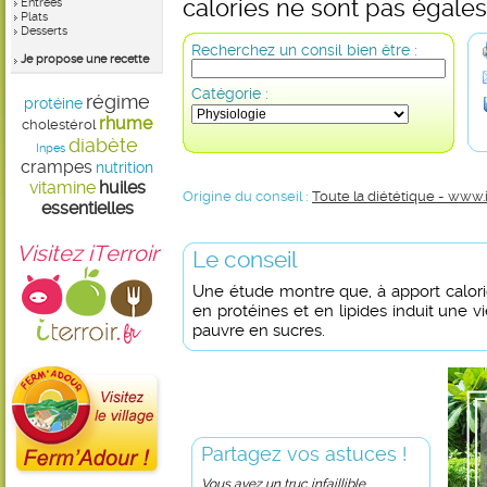
calories ne sont pas égales.
Entrées
Plats
Desserts
Recherchez un consil bien être :
Je propose une recette
Catégorie :
régime
protéine
rhume
cholestérol
diabète
Inpes
crampes
nutrition
vitamine
huiles
Origine du conseil :
Toute la diététique - www.
essentielles
Visitez iTerroir
Le conseil
Une étude montre que, à apport calor
en protéines et en lipides induit une 
pauvre en sucres.
Partagez vos astuces !
Vous avez un truc infaillible