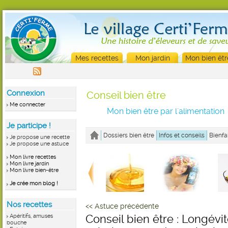
Mes recettes
Mon jardin
Mon bien êtr
Connexion
Conseil bien être
Me connecter
Mon bien être par l'alimentation
Je participe !
Dossiers bien être
Infos et conseils
Bienfa
Je propose une recette
Je propose une astuce
Mon livre recettes
Mon livre jardin
Mon livre bien-être
Je crée mon blog !
Nos recettes
<< Astuce précédente
Apéritifs, amuses
Conseil bien être : Longévit
bouche