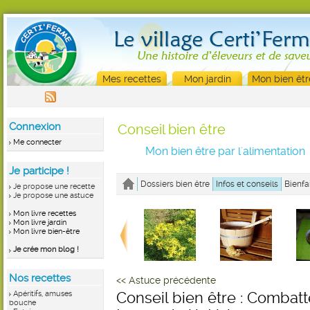
Mes recettes
Mon jardin
Mon bien êtr
Connexion
Conseil bien être
Me connecter
Mon bien être par l'alimentation
Je participe !
Dossiers bien être
Infos et conseils
Bienfa
Je propose une recette
Je propose une astuce
Mon livre recettes
Mon livre jardin
Mon livre bien-être
Je crée mon blog !
Nos recettes
<< Astuce précédente
Apéritifs, amuses
Conseil bien être : Combatt
bouche