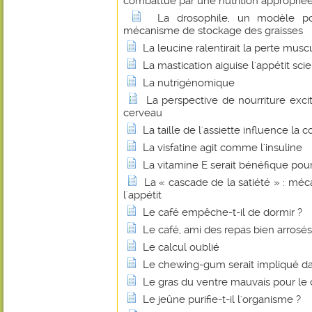
combattue par une nutrition approprié
La drosophile, un modèle p
mécanisme de stockage des graisses
La leucine ralentirait la perte muscu
La mastication aiguise l'appétit scie
La nutrigénomique
La perspective de nourriture exci
cerveau
La taille de l'assiette influence l
La visfatine agit comme l'insuline
La vitamine E serait bénéfique pou
La « cascade de la satiété » : mé
l'appétit
Le café empêche-t-il de dormir ?
Le café, ami des repas bien arrosés
Le calcul oublié
Le chewing-gum serait impliqué dan
Le gras du ventre mauvais pour le
Le jeûne purifie-t-il l'organisme ?