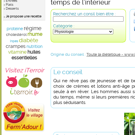
temps de l'intérieur
Entrées
Plats
Desserts
Recherchez un consil bien être :
Je propose une recette
Catégorie :
régime
protéine
rhume
cholestérol
diabète
Inpes
crampes
nutrition
vitamine
huiles
Origine du conseil :
Toute la diététique - www.
essentielles
Visitez iTerroir
Le conseil
Qui ne rêve pas de jeunesse et de be
choix de crèmes et lotions anti-âge p
seule à en rêver. Les hommes aussi so
du temps, même si leurs premières ri
plus séduisants.