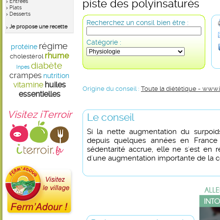
piste des polyinsaturés
Entrées
Plats
Desserts
Recherchez un consil bien être :
Je propose une recette
Catégorie :
régime
protéine
rhume
cholestérol
diabète
Inpes
crampes
nutrition
vitamine
huiles
Origine du conseil :
Toute la diététique - www.
essentielles
Visitez iTerroir
Le conseil
Si la nette augmentation du surpoid
depuis quelques années en France
sédentarité accrue, elle ne s'est e
d'une augmentation importante de la c