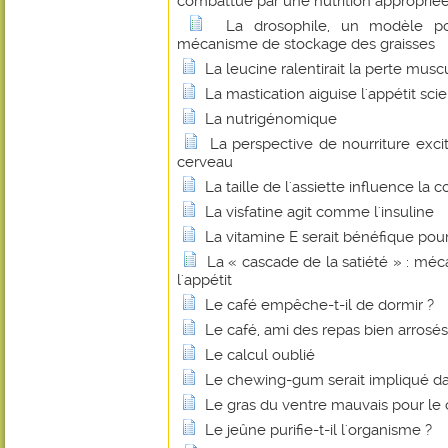
combattue par une nutrition approprié
La drosophile, un modèle p
mécanisme de stockage des graisses
La leucine ralentirait la perte muscu
La mastication aiguise l'appétit scie
La nutrigénomique
La perspective de nourriture exci
cerveau
La taille de l'assiette influence l
La visfatine agit comme l'insuline
La vitamine E serait bénéfique pou
La « cascade de la satiété » : mé
l'appétit
Le café empêche-t-il de dormir ?
Le café, ami des repas bien arrosés
Le calcul oublié
Le chewing-gum serait impliqué dan
Le gras du ventre mauvais pour le
Le jeûne purifie-t-il l'organisme ?