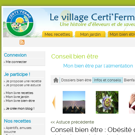
Mes recettes
Mon jardin
Mon bien êtr
Connexion
Conseil bien être
Me connecter
Mon bien être par l'alimentation
Je participe !
Dossiers bien être
Infos et conseils
Bienfa
Je propose une recette
Je propose une astuce
Mon livre recettes
Mon livre jardin
Mon livre bien-être
Je crée mon blog !
Nos recettes
<< Astuce précédente
Apéritifs, amuses
Conseil bien être : Obésité d
bouche