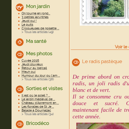
Mon jardin
On tourne en rond...
3 petites jacynthes
Jeudi oui !
Le puits
Croqueuses de noisette ...
> Tous les articles (
49
)
Ma santé
Voir
le
Mes photos
Le radis pastèque
Cuvée 2016
Jeudi pluvieux
Retour au bercail
Meuh oui
De prime abord on cro
Humour du jour ou l'am ...
> Tous les articles (
38
)
radis, un joli radis d
Sorties et visites
blanc et de vert.
Il se consomme cru ou 
Il est où le soleil ? ...
Le jardin médiéval de ...
douce et sucré. O
Château d'Apremont en ...
Les floralies de St Je ...
maintenant facile de t
Balade à Dournazac
> Tous les articles (
34
)
cette année.
Bricodéco