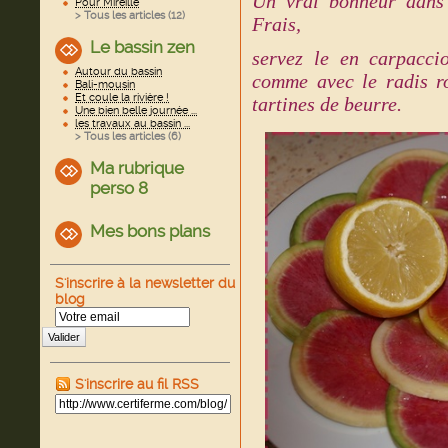
Un vrai bonheur dans 
Pour Mireille
> Tous les articles (
12
)
Frais,
Le bassin zen
servez le en carpaccio
Autour du bassin
comme avec le radis ro
Bali-mousin
Et coule la rivière !
tartines de beurre.
Une bien belle journée ...
les travaux au bassin ...
> Tous les articles (
6
)
Ma rubrique
perso 8
Mes bons plans
S'inscrire à la newsletter du
blog
Valider
S'inscrire au fil RSS