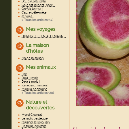
Bougie naturelle
Ca c'est le pont-pont ...
On fait le mur !
Cadre pêle-mêle
et voilà...
> Tous les articles (
14
)
Mes voyages
DORNSTETTEN ALLEMAGNE
La maison
d'hôtes
Fin de la saison
Mes animaux
Lire
Déjà 3 mois
Déjà 1 mois !
Kanel est maman !
Mimi la cochonne
> Tous les articles (
20
)
Nature et
découvertes
Merci Chantal !
Le radis pastèque
Cuisiner le limousin
Le taille légumes