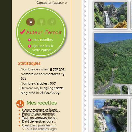
Contacter l'auteur
>>
mes recettes
ajoutez-les à
votre carnet
Statistiques
Nombre de visites :
5 797 302
Nombre de commentaires :
3
671
Nombre d'articles :
607
Dernière màj le
05/05/2022
Blog créé le
06/04/2009
Mes recettes
Cake amandes et fraise ...
Fondant aux pommes
Tatin de tomates ceris ...
Dahl de lentilles cora ...
C'est parti pour les . ...
> Tous les articles (
432
)