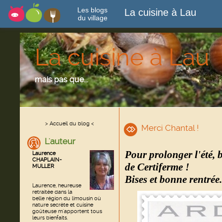
Les blogs
La cuisine à Lau
du village
La cuisine à Lau
mais pas que...
> Accueil du blog <
Merci Chantal !
L'auteur
Pour prolonger l'été, 
Laurence
CHAPLAIN-
de Certiferme !
MULLER
Bises et bonne rentrée.
Laurence, heureuse
retraitée dans la
belle région du limousin où
nature secrète et cuisine
goûteuse m'apportent tous
leurs bienfaits.