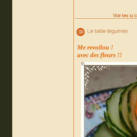
Voir
les
11
c
Le taille légumes
Me revoilou !
avec des fleurs !!