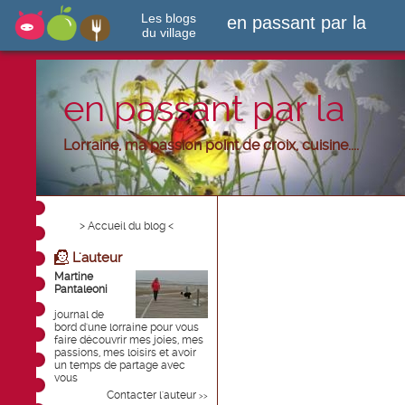
Les blogs
en passant par la
du village
en passant par la
Lorraine, ma passion point de croix, cuisine....
> Accueil du blog <
L'auteur
Martine
Pantaleoni
journal de
bord d'une lorraine pour vous
faire découvrir mes joies, mes
passions, mes loisirs et avoir
un temps de partage avec
vous
Contacter l'auteur
>>