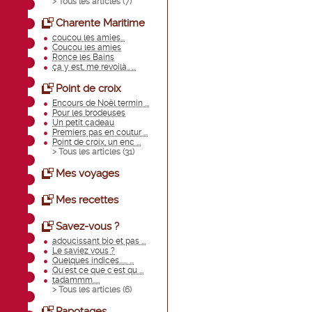
> Tous les articles (
7
)
Charente Maritime
coucou les amies...
Coucou les amies
Ronce les Bains
ça y est, me revoilà.. ...
Point de croix
Encours de Noël termin ...
Pour les brodeuses
Un petit cadeau
Premiers pas en coutur ...
Point de croix, un enc ...
> Tous les articles (
31
)
Mes voyages
Mes recettes
Savez-vous ?
adoucissant bio et pas ...
Le saviez vous ?
Quelques indices...... ...
Qu'est ce que c'est qu ...
tadammm.....
> Tous les articles (
6
)
Papotages