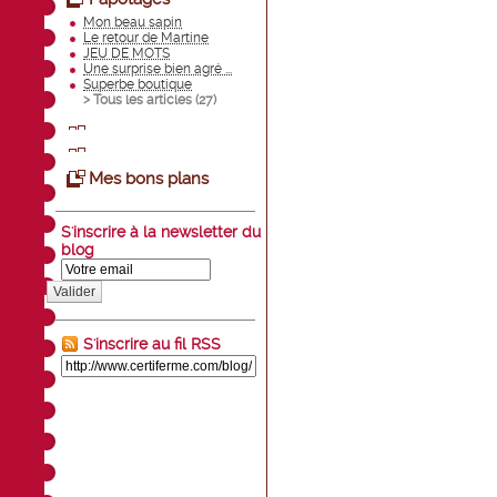
Mon beau sapin
Le retour de Martine
JEU DE MOTS
Une surprise bien agré ...
Superbe boutique
> Tous les articles (
27
)
Mes bons plans
S'inscrire à la newsletter du
blog
Valider
S'inscrire au fil RSS