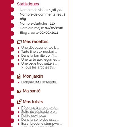
Statistiques
Nombre de visites :
516 720
Nombre de commentaires :
1
089
Nombre d'articles :
110
Dernière màj le
04/12/2016
Blog créé le
06/06/2011
Mes recettes
Une découverte : les b ...
Tarte fine aux nectari ...
Dans la famille confit ...
Une tarte aux légumes ...
Une belle trouvaille à ...
> Tous les articles (
34
)
Mon jardin
Eloigner les Escargots ...
Ma santé
Mes loisirs
Réponse à la petite de ...
Suite de l'épisode bro ...
Petite devinette
Dans la série des essa ...
Essai broderie stumpwo ...