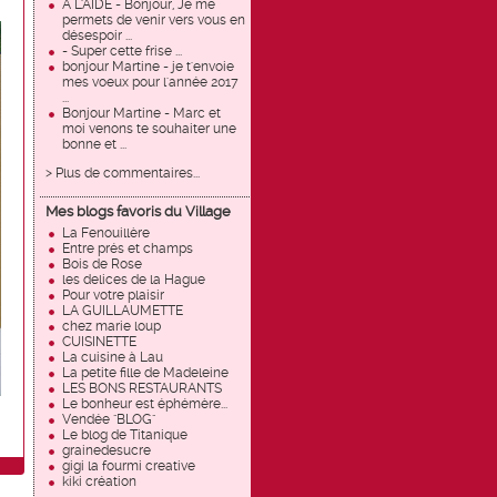
À L'AIDE - Bonjour, Je me
permets de venir vers vous en
désespoir ...
- Super cette frise ...
bonjour Martine - je t'envoie
mes voeux pour l'année 2017
...
Bonjour Martine - Marc et
moi venons te souhaiter une
bonne et ...
> Plus de commentaires...
Mes blogs favoris du Village
La Fenouillère
Entre prés et champs
Bois de Rose
les delices de la Hague
Pour votre plaisir
LA GUILLAUMETTE
chez marie loup
CUISINETTE
La cuisine à Lau
La petite fille de Madeleine
LES BONS RESTAURANTS
Le bonheur est éphémère...
Vendée "BLOG"
Le blog de Titanique
grainedesucre
gigi la fourmi creative
kiki création