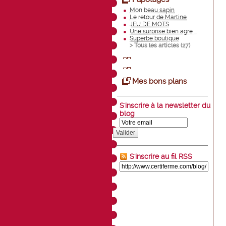
Mon beau sapin
Le retour de Martine
JEU DE MOTS
Une surprise bien agré ...
Superbe boutique
> Tous les articles (
27
)
Mes bons plans
S'inscrire à la newsletter du
blog
Valider
S'inscrire au fil RSS