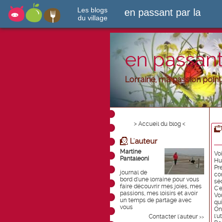
Les blogs
en passant par la
du village
en passant
Lorraine, ma passion point d
> Accueil du blog <
L'auteur
Martine
Vo
Pantaleoni
Hu
Pr
journal de
co
bord d'une lorraine pour vous
sé
faire découvrir mes joies, mes
C'e
passions, mes loisirs et avoir
Vo
un temps de partage avec
qu
vous
On
l'
Contacter l'auteur
>>