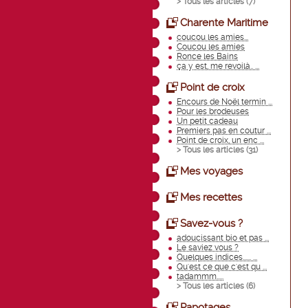
> Tous les articles (
7
)
Charente Maritime
coucou les amies...
Coucou les amies
Ronce les Bains
ça y est, me revoilà.. ...
Point de croix
Encours de Noël termin ...
Pour les brodeuses
Un petit cadeau
Premiers pas en coutur ...
Point de croix, un enc ...
> Tous les articles (
31
)
Mes voyages
Mes recettes
Savez-vous ?
adoucissant bio et pas ...
Le saviez vous ?
Quelques indices...... ...
Qu'est ce que c'est qu ...
tadammm.....
> Tous les articles (
6
)
Papotages