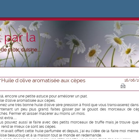
 par la
e croix, cuisine....
Huile d'olive aromatisée aux cèpes
16/06/2
ilà, encore une petite astuce pour améliorer un plat.
ile d'olive aromatisée aux cèpes.
enez une très bonne huile d'olive 1ère pression à froid que vous transvaserez dans
ntenant un peu plus grand. faites glisser par le goulot des morceaux de cè
chés. Fermer et laisser macérer au moins un mois.
st extra......
us pouvez aussi le faire avec des petits morceaux de truffe mais je trouve que
i rend le mieux ce sont les cèpes.
 m'avait offert cette huile parfumée et depuis, j'ai eu l'idée de la faire moi même.
utilise beaucoup et à la maison tout le monde en redemande.