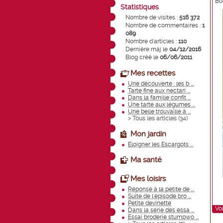
Bon
Statistiques
Nombre de visites :
516 372
Nombre de commentaires :
1
089
Nombre d'articles :
110
Dernière màj le
04/12/2016
Blog créé le
06/06/2011
Mes recettes
Une découverte : les b ...
Tarte fine aux nectari ...
Dans la famille confit ...
Une tarte aux légumes ...
Une belle trouvaille à ...
> Tous les articles (
34
)
Mon jardin
Eloigner les Escargots ...
Ma santé
Mes loisirs
Réponse à la petite de ...
Suite de l'épisode bro ...
Petite devinette
Voi
Dans la série des essa ...
Essai broderie stumpwo ...