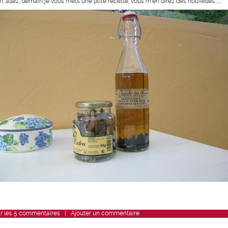
, allez, demain je vous mets une ptite recette, vous m'en direz des nouvelles.......
r
les
5
commentaires
|
Ajouter un commentaire