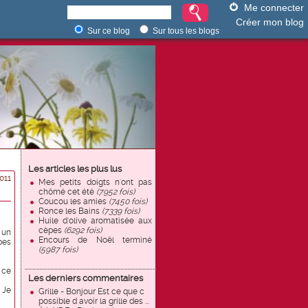
Me connecter
Créer mon blog
Sur ce blog
Sur tous les blogs
Les articles les plus lus
011
Mes petits doigts n'ont pas
chômé cet été
(7952 fois)
Coucou les amies
(7450 fois)
Ronce les Bains
(7339 fois)
Huile d'olive aromatisée aux
cèpes
(6292 fois)
 un
Encours de Noël terminé
pes
(5987 fois)
 ce
Les derniers commentaires
 Je
Grille - Bonjour Est ce que c
possible d avoir la grille des ...