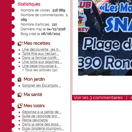
Statistiques
Nombre de visites :
516 869
Nombre de commentaires :
1
089
Nombre d'articles :
110
Dernière màj le
04/12/2016
Blog créé le
06/06/2011
Mes recettes
Une découverte : les b ...
Tarte fine aux nectari ...
Dans la famille confit ...
Une tarte aux légumes ...
Une belle trouvaille à ...
> Tous les articles (
34
)
Mon jardin
Eloigner les Escargots ...
Ma santé
Voir
les
3
commentaires
|
Mes loisirs
Réponse à la petite de ...
Suite de l'épisode bro ...
Petite devinette
Dans la série des essa ...
Essai broderie stumpwo ...