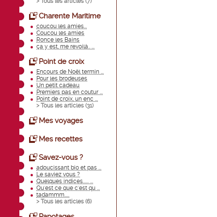
> Tous les articles (
7
)
Charente Maritime
coucou les amies...
Coucou les amies
Ronce les Bains
ça y est, me revoilà.. ...
Point de croix
Encours de Noël termin ...
Pour les brodeuses
Un petit cadeau
Premiers pas en coutur ...
Point de croix, un enc ...
> Tous les articles (
31
)
Mes voyages
Mes recettes
Savez-vous ?
adoucissant bio et pas ...
Le saviez vous ?
Quelques indices...... ...
Qu'est ce que c'est qu ...
tadammm.....
> Tous les articles (
6
)
Papotages