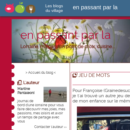
Les blogs
en passant par la
du village
en passant par la
Lorraine, ma passion point de croix, cuisine....
> Accueil du blog <
JEU DE MOTS
L'auteur
Martine
Pour Françoise (Grainedesuc
Pantaleoni
je t'ai trouvé un autre jeu 
de mon enfance sur le même
journal de
bord d'une lorraine pour vous
faire découvrir mes joies, mes
passions, mes loisirs et avoir
un temps de partage avec
vous
Contacter l'auteur
>>