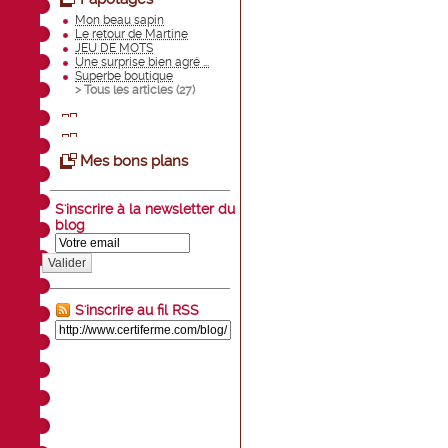
Mon beau sapin
Le retour de Martine
JEU DE MOTS
Une surprise bien agré ...
Superbe boutique
> Tous les articles (
27
)
Mes bons plans
S'inscrire à la newsletter du
blog
Valider
S'inscrire au fil RSS