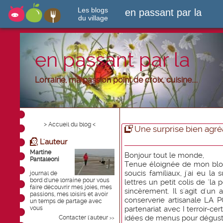
Les blogs
en passant par la
du village
en passant par la
Lorraine, ma passion point de croix, cuisine....
> Accueil du blog <
Une surprise bien agré
L'auteur
Martine
Bonjour tout le monde,
Pantaleoni
Tenue éloignée de mon blog
soucis familiaux, j'ai eu la
journal de
bord d'une lorraine pour vous
lettres un petit colis de "la
faire découvrir mes joies, mes
sincèrement. Il s'agit d'un
passions, mes loisirs et avoir
conserverie artisanale L
un temps de partage avec
vous
partenariat avec I terroir-cert
idées de menus pour déguste
Contacter l'auteur
>>