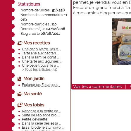
permet, je viendrai vous en fa
Statistiques
Encore un grand merci à "la 
Nombre de visites :
516 558
à mes amies blogueuses que 
Nombre de commentaires :
1
089
Nombre d'articles :
110
Dernière màj le
04/12/2016
Blog créé le
06/06/2011
Mes recettes
Une découverte : les b ...
Tarte fine aux nectari ...
Dans la famille confit ...
Une tarte aux légumes ...
Une belle trouvaille à ...
> Tous les articles (
34
)
Mon jardin
Eloigner les Escargots ...
Voir
les
4
commentaires
|
Ma santé
Mes loisirs
Réponse à la petite de ...
Suite de l'épisode bro ...
Petite devinette
Dans la série des essa ...
Essai broderie stumpwo ...