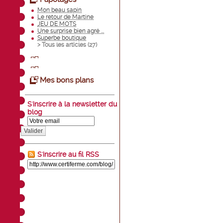
Mon beau sapin
Le retour de Martine
JEU DE MOTS
Une surprise bien agré ...
Superbe boutique
> Tous les articles (
27
)
Mes bons plans
S'inscrire à la newsletter du
blog
Valider
S'inscrire au fil RSS