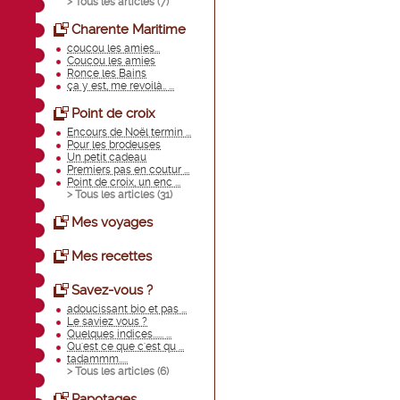
> Tous les articles (
7
)
Charente Maritime
coucou les amies...
Coucou les amies
Ronce les Bains
ça y est, me revoilà.. ...
Point de croix
Encours de Noël termin ...
Pour les brodeuses
Un petit cadeau
Premiers pas en coutur ...
Point de croix, un enc ...
> Tous les articles (
31
)
Mes voyages
Mes recettes
Savez-vous ?
adoucissant bio et pas ...
Le saviez vous ?
Quelques indices...... ...
Qu'est ce que c'est qu ...
tadammm.....
> Tous les articles (
6
)
Papotages