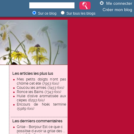
Me connecter
Créer mon blog
Sur ce blog
Sur tous les blogs
Les articles les plus lus
Mes petits doigts n'ont pas
chômé cet été
(7953 fois)
Coucou les amies
(7453 fois)
Ronce les Bains
(7343 fois)
Huile d'olive aromatisée aux
cèpes
(6293 fois)
Encours de Noël terminé
(5989 fois)
Les derniers commentaires
Grille - Bonjour Est ce que c
possible d avoir la grille des ...