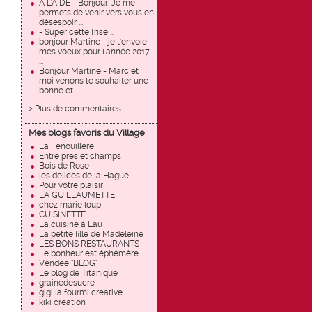
À L'AIDE - Bonjour, Je me
permets de venir vers vous en
désespoir ...
- Super cette frise ...
bonjour Martine - je t'envoie
mes voeux pour l'année 2017
...
Bonjour Martine - Marc et
moi venons te souhaiter une
bonne et ...
> Plus de commentaires...
Mes blogs favoris du Village
La Fenouillère
Entre prés et champs
Bois de Rose
les delices de la Hague
Pour votre plaisir
LA GUILLAUMETTE
chez marie loup
CUISINETTE
La cuisine à Lau
La petite fille de Madeleine
LES BONS RESTAURANTS
Le bonheur est éphémère...
Vendée "BLOG"
Le blog de Titanique
grainedesucre
gigi la fourmi creative
kiki création