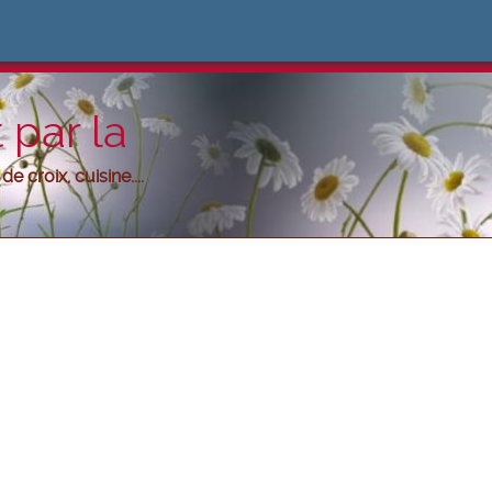
 par la
e croix, cuisine....