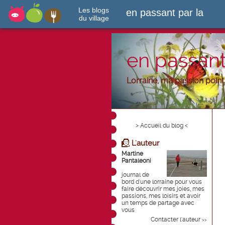
Les blogs
en passant par la
du village
en passant
Lorraine, ma passion point d
> Accueil du blog <
L'auteur
Martine
Pantaleoni
journal de
bord d'une lorraine pour vous
faire découvrir mes joies, mes
passions, mes loisirs et avoir
un temps de partage avec
vous
Contacter l'auteur
>>