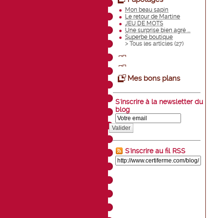
Mon beau sapin
Le retour de Martine
JEU DE MOTS
Une surprise bien agré ...
Superbe boutique
> Tous les articles (
27
)
Mes bons plans
S'inscrire à la newsletter du
blog
Valider
S'inscrire au fil RSS