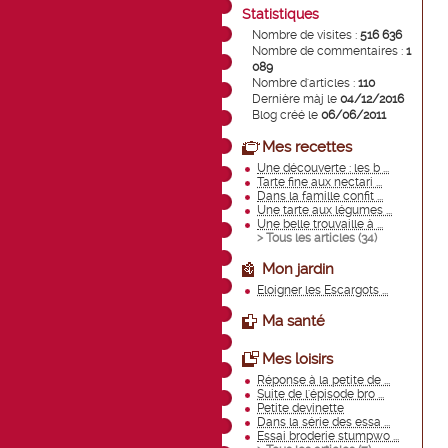
Statistiques
Nombre de visites :
516 636
Nombre de commentaires :
1
089
Nombre d'articles :
110
Dernière màj le
04/12/2016
Blog créé le
06/06/2011
Mes recettes
Une découverte : les b ...
Tarte fine aux nectari ...
Dans la famille confit ...
Une tarte aux légumes ...
Une belle trouvaille à ...
> Tous les articles (
34
)
Mon jardin
Eloigner les Escargots ...
Ma santé
Mes loisirs
Réponse à la petite de ...
Suite de l'épisode bro ...
Petite devinette
Dans la série des essa ...
Essai broderie stumpwo ...