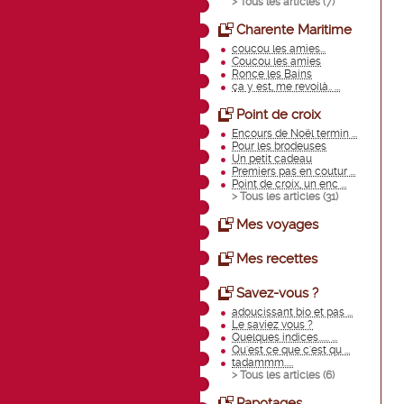
> Tous les articles (
7
)
Charente Maritime
coucou les amies...
Coucou les amies
Ronce les Bains
ça y est, me revoilà.. ...
Point de croix
Encours de Noël termin ...
Pour les brodeuses
Un petit cadeau
Premiers pas en coutur ...
Point de croix, un enc ...
> Tous les articles (
31
)
Mes voyages
Mes recettes
Savez-vous ?
adoucissant bio et pas ...
Le saviez vous ?
Quelques indices...... ...
Qu'est ce que c'est qu ...
tadammm.....
> Tous les articles (
6
)
Papotages