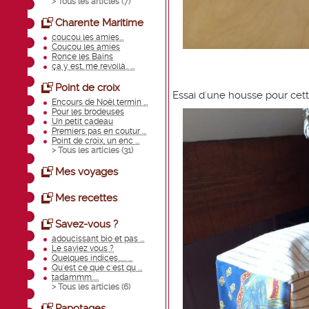
> Tous les articles (
7
)
Charente Maritime
coucou les amies...
Coucou les amies
Ronce les Bains
ça y est, me revoilà.. ...
Point de croix
Essai d'une housse pour ce
Encours de Noël termin ...
Pour les brodeuses
Un petit cadeau
Premiers pas en coutur ...
Point de croix, un enc ...
> Tous les articles (
31
)
Mes voyages
Mes recettes
Savez-vous ?
adoucissant bio et pas ...
Le saviez vous ?
Quelques indices...... ...
Qu'est ce que c'est qu ...
tadammm.....
> Tous les articles (
6
)
Papotages