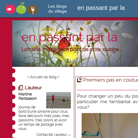
Les blogs
en passant par la
du village
en passant par la
Lorraine, ma passion point de croix, cuisine....
> Accueil du blog <
Premiers pas en coutu
L'auteur
Martine
Pour changer un peu du point
Pantaleoni
particulier me familiarise
vous?
journal de
bord d'une lorraine pour vous
faire découvrir mes joies, mes
passions, mes loisirs et avoir
un temps de partage avec
vous
Contacter l'auteur
>>