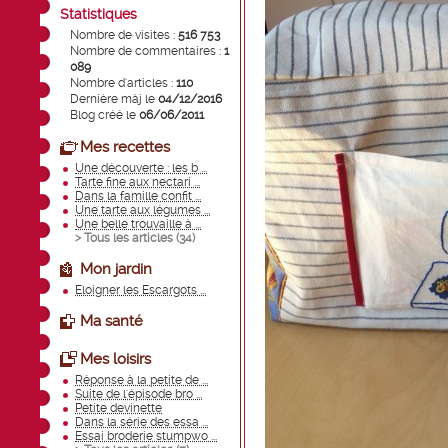
Statistiques
Nombre de visites :
516 753
Nombre de commentaires :
1
089
Nombre d'articles :
110
Dernière màj le
04/12/2016
Blog créé le
06/06/2011
Mes recettes
Une découverte : les b ...
Tarte fine aux nectari ...
Dans la famille confit ...
Une tarte aux légumes ...
Une belle trouvaille à ...
> Tous les articles (
34
)
Mon jardin
Eloigner les Escargots ...
Ma santé
Mes loisirs
Réponse à la petite de ...
Suite de l'épisode bro ...
Petite devinette
Dans la série des essa ...
Essai broderie stumpwo ...