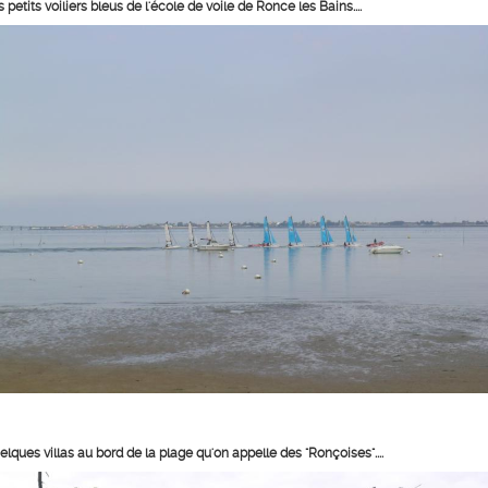
 petits voiliers bleus de l'école de voile de Ronce les Bains....
lques villas au bord de la plage qu'on appelle des "Ronçoises"....