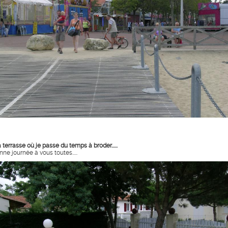
terrasse où je passe du temps à broder......
ne journée à vous toutes.....