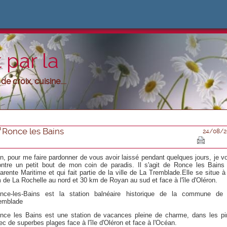
 par la
e croix, cuisine....
Ronce les Bains
24/08/2
n, pour me faire pardonner de vous avoir laissé pendant quelques jours, je v
ntre un petit bout de mon coin de paradis. Il s'agit de Ronce les Bains
arente Maritime et qui fait partie de la ville de La Tremblade.Elle se situe à
 de La Rochelle au nord et 30 km de Royan au sud et face à l'île d'Oléron.
nce-les-Bains est la station balnéaire historique de la commune de
emblade
nce les Bains est une station de vacances pleine de charme, dans les pi
ec de superbes plages face à l'île d'Oléron et face à l'Océan.