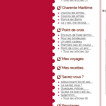
> Tous les articles (
7
)
Charente Maritime
la
coucou les amies...
Coucou les amies
Ronce les Bains
ça y est, me revoilà.. ...
Point de croix
Encours de Noël termin ...
Pour les brodeuses
Un petit cadeau
Premiers pas en coutur ...
Point de croix, un enc ...
> Tous les articles (
31
)
Mes voyages
Mes recettes
Savez-vous ?
adoucissant bio et pas ...
Le saviez vous ?
Quelques indices...... ...
Qu'est ce que c'est qu ...
tadammm.....
> Tous les articles (
6
)
Papotages