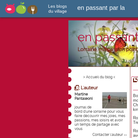
Les blogs
en passant par la
du village
en passant
Lorraine, ma passion point d
> Accueil du blog <
L'auteur
Martine
Bo
Pantaleoni
mo
Ch
journal de
km
bord d'une lorraine pour vous
faire découvrir mes joies, mes
Ro
passions, mes loisirs et avoir
Tr
un temps de partage avec
vous
Ro
Contacter l'auteur
av
>>