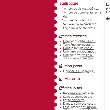
Statistiques
Le
po
Nombre de visites :
516 501
Ga
Nombre de commentaires :
1
089
de
Nombre d'articles :
110
Dernière màj le
04/12/2016
Blog créé le
06/06/2011
Mes recettes
Une découverte : les b ...
Tarte fine aux nectari ...
Dans la famille confit ...
Une tarte aux légumes ...
Une belle trouvaille à ...
> Tous les articles (
34
)
Mon jardin
Eloigner les Escargots ...
Ma santé
Mes loisirs
Réponse à la petite de ...
Suite de l'épisode bro ...
Petite devinette
Dans la série des essa ...
Essai broderie stumpwo ...