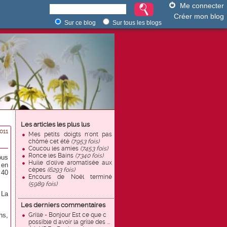
Me connecter
Créer mon blog
Sur ce blog
Sur tous les blogs
Les articles les plus lus
011
Mes petits doigts n'ont pas
chômé cet été
(7953 fois)
Coucou les amies
(7453 fois)
Ronce les Bains
(7340 fois)
ous
Huile d'olive aromatisée aux
 en
cèpes
(6293 fois)
 40
Encours de Noël terminé
(5989 fois)
 La
Les derniers commentaires
ns,
Grille - Bonjour Est ce que c
possible d avoir la grille des ...