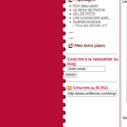
Les
Mon beau sapin
Le retour de Martine
JEU DE MOTS
Une surprise bien agré ...
Superbe boutique
> Tous les articles (
27
)
Mes bons plans
S'inscrire à la newsletter du
blog
Valider
S'inscrire au fil RSS
Que