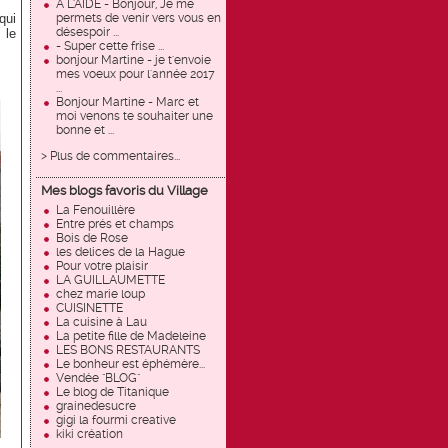
À L'AIDE - Bonjour, Je me
qui
permets de venir vers vous en
désespoir ...
 le
- Super cette frise ...
bonjour Martine - je t'envoie
mes voeux pour l'année 2017
...
Bonjour Martine - Marc et
moi venons te souhaiter une
bonne et ...
> Plus de commentaires...
Mes blogs favoris du Village
La Fenouillère
Entre prés et champs
Bois de Rose
les delices de la Hague
Pour votre plaisir
LA GUILLAUMETTE
chez marie loup
CUISINETTE
La cuisine à Lau
La petite fille de Madeleine
LES BONS RESTAURANTS
Le bonheur est éphémère...
Vendée "BLOG"
Le blog de Titanique
grainedesucre
gigi la fourmi creative
kiki création