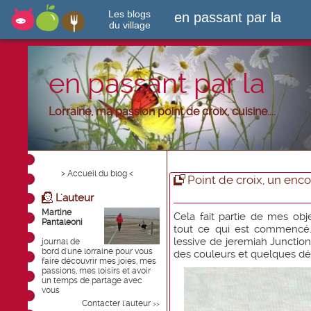
Les blogs
en passant par la
du village
en passant par la
Lorraine, ma passion point de croix, cuisine....
> Accueil du blog <
Point de croix, un encou
L'auteur
Martine
Cela fait partie de mes objec
Pantaleoni
tout ce qui est commencé. 
lessive de jeremiah Junction
journal de
bord d'une lorraine pour vous
des couleurs et quelques déta
faire découvrir mes joies, mes
passions, mes loisirs et avoir
un temps de partage avec
vous
Contacter l'auteur
>>