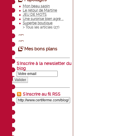
Mon beau sapin
Le retour de Martine
JEU DE MOTS
Une surprise bien agré ...
Superbe boutique
> Tous les articles (
27
)
Mes bons plans
S'inscrire à la newsletter du
blog
Valider
S'inscrire au fil RSS