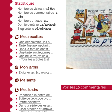
Statistiques
Nombre de visites :
516 607
Nombre de commentaires :
1
089
Nombre d'articles :
110
Dernière màj le
04/12/2016
Blog créé le
06/06/2011
Mes recettes
Une découverte : les b ...
Tarte fine aux nectari ...
Dans la famille confit ...
Une tarte aux légumes ...
Une belle trouvaille à ...
> Tous les articles (
34
)
Mon jardin
Eloigner les Escargots ...
Ma santé
Voir
les
10
commentaires
Mes loisirs
Réponse à la petite de ...
Suite de l'épisode bro ...
Petite devinette
Dans la série des essa ...
Essai broderie stumpwo ...