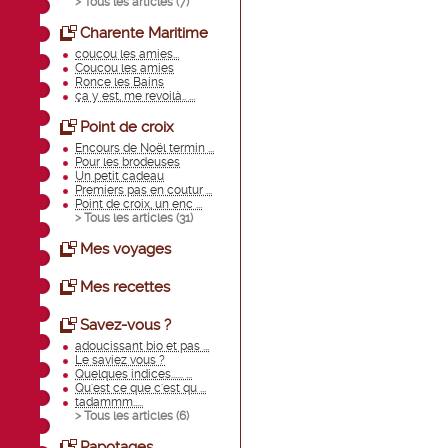
> Tous les articles (
7
)
Charente Maritime
coucou les amies...
Coucou les amies
Ronce les Bains
ça y est, me revoilà.. ...
Point de croix
Encours de Noël termin ...
Pour les brodeuses
Un petit cadeau
Premiers pas en coutur ...
Point de croix, un enc ...
> Tous les articles (
31
)
Mes voyages
Mes recettes
Savez-vous ?
adoucissant bio et pas ...
Le saviez vous ?
Quelques indices...... ...
Qu'est ce que c'est qu ...
tadammm.....
> Tous les articles (
6
)
Papotages