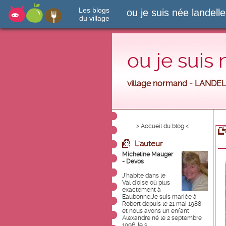
Les blogs
ou je suis née landell
du village
ou je suis
village normand - LANDEL
> Accueil du blog <
L'auteur
Micheline Mauger
- Devos
J'habite dans le
Val d'oise où plus
exactement à
Eaubonne.Je suis mariée à
Robert depuis le 21 mai 1988
et nous avons un enfant
Alexandre né le 2 septembre
1996.Je s...