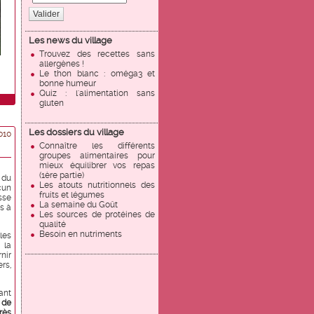
Valider
Les news du village
Trouvez des recettes sans
allergènes !
Le thon blanc : oméga3 et
bonne humeur
Quiz : l'alimentation sans
gluten
Les dossiers du village
010
Connaître les différents
groupes alimentaires pour
mieux équilibrer vos repas
(1ère partie)
 du
Les atouts nutritionnels des
cun
fruits et légumes
sse
La semaine du Goût
s à
Les sources de protéines de
qualité
Besoin en nutriments
les
 la
nir
rs,
ant
 de
rès