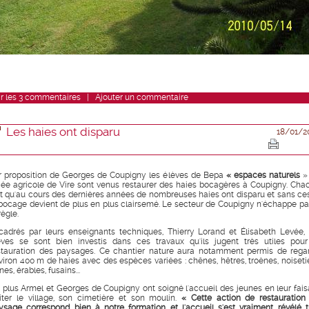
r
les
3
commentaires
|
Ajouter un commentaire
Les haies ont disparu
18/01/2
r proposition de Georges de Coupigny les élèves de Bepa
« espaces naturels
»
cée agricole de Vire sont venus restaurer des haies bocagères à Coupigny. Cha
it qu'au cours des dernières années de nombreuses haies ont disparu et sans ce
 bocage devient de plus en plus clairsemé. Le secteur de Coupigny n'échappe pa
règle.
cadrés par leurs enseignants techniques, Thierry Lorand et Élisabeth Levée, 
èves se sont bien investis dans ces travaux qu'ils jugent très utiles pour
stauration des paysages. Ce chantier nature aura notamment permis de regar
viron 400 m de haies avec des espèces variées : chênes, hêtres, troènes, noisetie
nes, érables, fusains...
 plus Armel et Georges de Coupigny ont soigné l'accueil des jeunes en leur fais
siter le village, son cimetière et son moulin.
« Cette action de restauration
ysage correspond bien à notre formation et l'accueil s'est vraiment révélé t