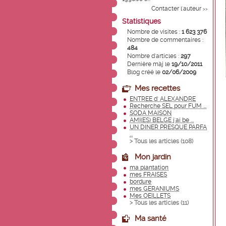
Contacter l'auteur
>>
Statistiques
Nombre de visites :
1 623 376
Nombre de commentaires :
484
Nombre d'articles :
297
Dernière màj le
19/10/2011
Blog créé le
02/06/2009
Mes recettes
ENTREE d' ALEXANDRE
Recherche SEL pour FUM ...
SODA MAISON
AMI(ES) BELGE j'ai be ...
UN DINER PRESQUE PARFA
...
> Tous les articles (
108
)
Mon jardin
ma plantation
mes FRAISES
bordure
mes GERANIUMS
Mes OEILLETS
> Tous les articles (
11
)
Ma santé