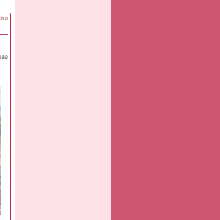
010
lle