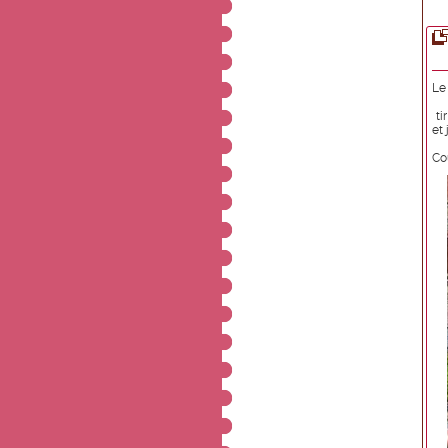
Le
tir
et
Co