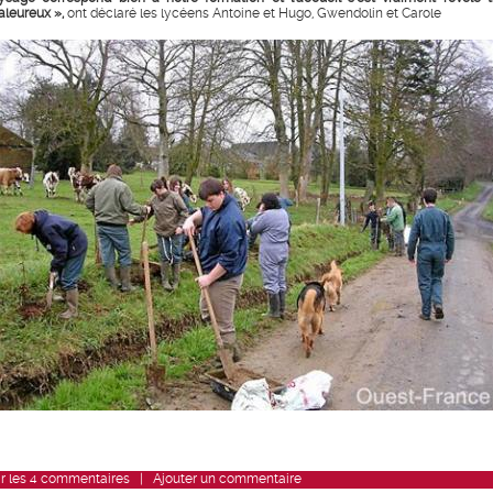
aleureux »,
ont déclaré les lycéens Antoine et Hugo, Gwendolin et Carole
r
les
4
commentaires
|
Ajouter un commentaire