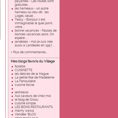
payantes - Les routes sont
gratuites ...
les hameaux - un autre
hameau ou lieu-dit : les
Loges, seule ...
Tessy - Bonjour c'est
inimaginable )à quel point
votre ...
bonne vacances - Passes de
bonnes vacances alors. On
espère ...
landelles - moi je suis née
aussi a Landelles en 1957 ...
> Plus de commentaires...
Mes blogs favoris du Village
florette
CUISINETTE
les delices de la Hague
La petite fille de Madeleine
La Fenouillère
cuisine facile
lestilleuls
Aux saveurs de chez moi
le blog de Gisou
cuisine simple
LES BONS RESTAURANTS
mamy wawa
Vendée "BLOG"