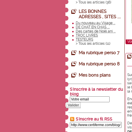
> Tous les articles (
36
)
LES BONNES
ADRESSES , SITES ....
Du nouveau au Village ...
DE CHAT EN CHAS ....
Des cartes de Noël ani ...
TROC LIVRES
TESTEURS
Voi
> Tous les articles (
11
)
Ma rubrique perso 7
Ma rubrique perso 8
Mes bons plans
Su
ly
sa
le
S'inscrire à la newsletter du
la 
blog
En
él
Valider
re
en
frê
S'inscrire au fil RSS
De
vi
pa