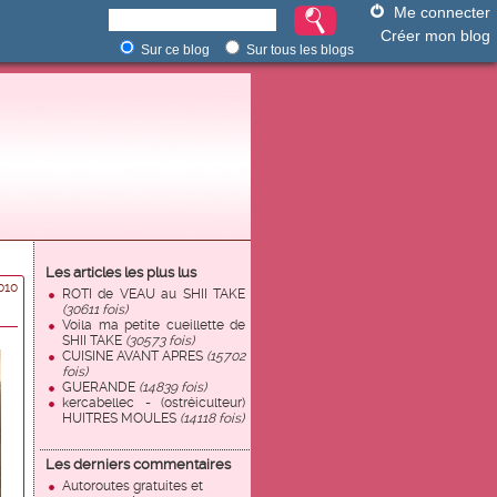
Me connecter
Créer mon blog
Sur ce blog
Sur tous les blogs
Les articles les plus lus
010
ROTI de VEAU au SHII TAKE
(30611 fois)
Voila ma petite cueillette de
SHII TAKE
(30573 fois)
CUISINE AVANT APRES
(15702
fois)
GUERANDE
(14839 fois)
kercabellec - (ostréiculteur)
HUITRES MOULES
(14118 fois)
Les derniers commentaires
Autoroutes gratuites et