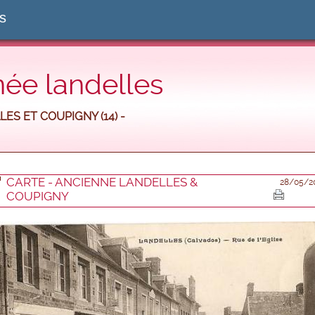
es
 née landelles
LES ET COUPIGNY (14) -
CARTE - ANCIENNE LANDELLES &
28/05/2
COUPIGNY