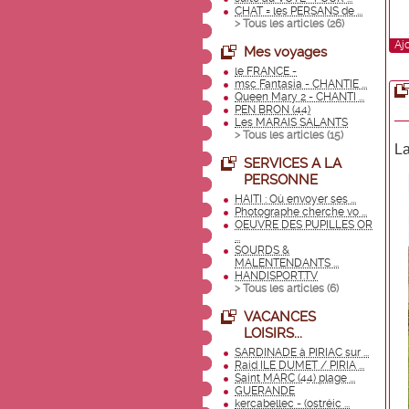
CHAT = les PERSANS de ...
> Tous les articles (
26
)
Aj
Mes voyages
le FRANCE -
msc Fantasia - CHANTIE ...
Queen Mary 2 - CHANTI ...
PEN BRON (44)
Les MARAIS SALANTS
> Tous les articles (
15
)
La
SERVICES A LA
PERSONNE
HAITI : Où envoyer ses ...
Photographe cherche vo ...
OEUVRE DES PUPILLES OR
...
SOURDS &
MALENTENDANTS ...
HANDISPORT.TV
> Tous les articles (
6
)
VACANCES
LOISIRS...
SARDINADE à PIRIAC sur ...
Raid ILE DUMET / PIRIA ...
Saint MARC (44) plage ...
GUERANDE
kercabellec - (ostréic ...