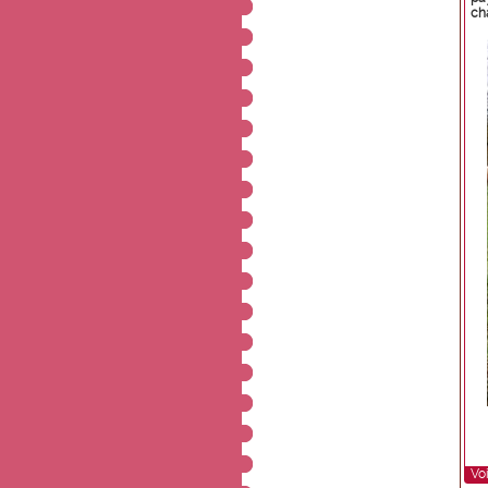
ch
Voi