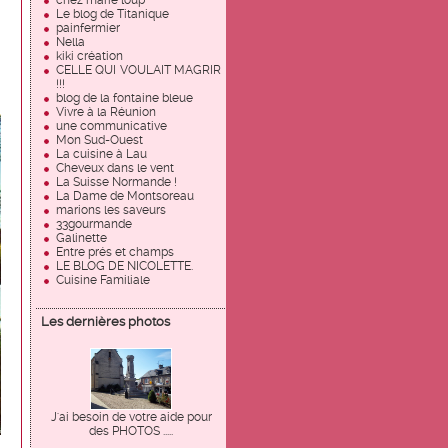
chez marie loup
Le blog de Titanique
painfermier
Nella
kiki création
CELLE QUI VOULAIT MAGRIR
!!!
blog de la fontaine bleue
Vivre à la Réunion
une communicative
Mon Sud-Ouest
La cuisine à Lau
Cheveux dans le vent
La Suisse Normande !
La Dame de Montsoreau
marions les saveurs
33gourmande
Galinette
Entre prés et champs
LE BLOG DE NICOLETTE.
Cuisine Familiale
Les dernières photos
J'ai besoin de votre aide pour
des PHOTOS .....