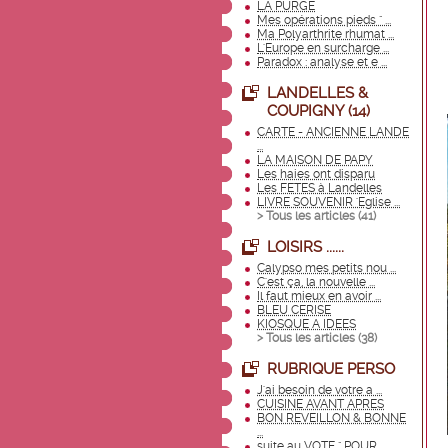
LA PURGE
Mes opérations pieds " ...
Ma Polyarthrite rhumat ...
L'Europe en surcharge ...
Paradox : analyse et e ...
LANDELLES &
COUPIGNY (14)
CARTE - ANCIENNE LANDE
...
LA MAISON DE PAPY
Les haies ont disparu
Les FETES à Landelles
LIVRE SOUVENIR 'Eglise ...
> Tous les articles (
41
)
LOISIRS ......
Calypso mes petits nou ...
C'est ça, la nouvelle ...
Il faut mieux en avoir ...
BLEU CERISE
KIOSQUE A IDEES
> Tous les articles (
38
)
RUBRIQUE PERSO
J'ai besoin de votre a ...
CUISINE AVANT APRES
BON REVEILLON & BONNE
...
suite au VOTE " POUR ...