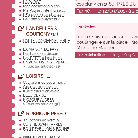
LA PURGE
coupigny en 1960 PRES D
Mes opérations pieds " ...
Ma Polyarthrite rhumat ...
Par
né
le 12/09/2013 à 23:
L'Europe en surcharge ...
Paradox : analyse et e ...
landelles
LANDELLES &
COUPIGNY (14)
moi je suis née aussi a Lan
CARTE - ANCIENNE LANDE
boulangerie sur la place rl
...
Micheline Mauger
LA MAISON DE PAPY
Les haies ont disparu
Par
micheline
le 30/09/201
Les FETES à Landelles
LIVRE SOUVENIR 'Eglise ...
> Tous les articles (
41
)
LOISIRS ......
Calypso mes petits nou ...
C'est ça, la nouvelle ...
Il faut mieux en avoir ...
BLEU CERISE
KIOSQUE A IDEES
> Tous les articles (
38
)
RUBRIQUE PERSO
J'ai besoin de votre a ...
CUISINE AVANT APRES
BON REVEILLON & BONNE
...
suite au VOTE " POUR ...