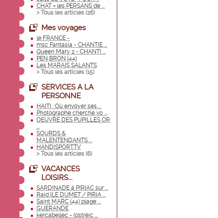
CHAT = les PERSANS de ...
> Tous les articles (
26
)
Mes voyages
le FRANCE -
msc Fantasia - CHANTIE ...
Queen Mary 2 - CHANTI ...
PEN BRON (44)
Les MARAIS SALANTS
> Tous les articles (
15
)
SERVICES A LA
PERSONNE
HAITI : Où envoyer ses ...
Photographe cherche vo ...
OEUVRE DES PUPILLES OR
...
SOURDS &
MALENTENDANTS ...
HANDISPORT.TV
> Tous les articles (
6
)
VACANCES
LOISIRS...
SARDINADE à PIRIAC sur ...
Raid ILE DUMET / PIRIA ...
Saint MARC (44) plage ...
GUERANDE
kercabellec - (ostréic ...