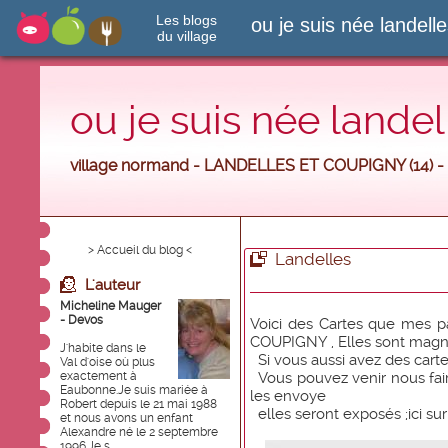
Les blogs
ou je suis née landell
du village
ou je suis née landel
village normand - LANDELLES ET COUPIGNY (14) -
> Accueil du blog <
Landelles
L'auteur
Micheline Mauger
- Devos
Voici des Cartes que mes 
COUPIGNY , Elles sont magn
J'habite dans le
Si vous aussi avez des cart
Val d'oise où plus
exactement à
Vous pouvez venir nous fai
Eaubonne.Je suis mariée à
les envoye
Robert depuis le 21 mai 1988
elles seront exposés ;ici s
et nous avons un enfant
Alexandre né le 2 septembre
1996.Je s...