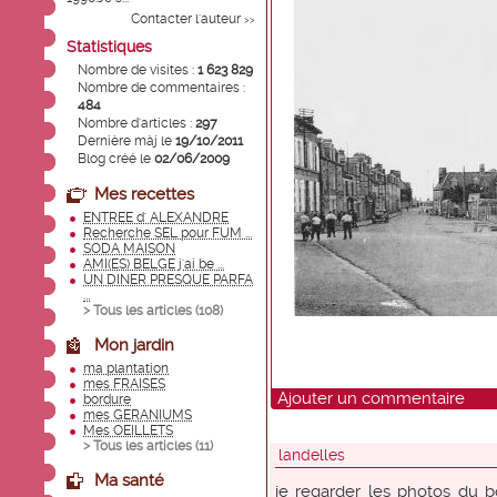
Contacter l'auteur
>>
Statistiques
Nombre de visites :
1 623 829
Nombre de commentaires :
484
Nombre d'articles :
297
Dernière màj le
19/10/2011
Blog créé le
02/06/2009
Mes recettes
ENTREE d' ALEXANDRE
Recherche SEL pour FUM ...
SODA MAISON
AMI(ES) BELGE j'ai be ...
UN DINER PRESQUE PARFA
...
> Tous les articles (
108
)
Mon jardin
ma plantation
mes FRAISES
Ajouter un commentaire
bordure
mes GERANIUMS
Mes OEILLETS
> Tous les articles (
11
)
landelles
Ma santé
je regarder les photos du b