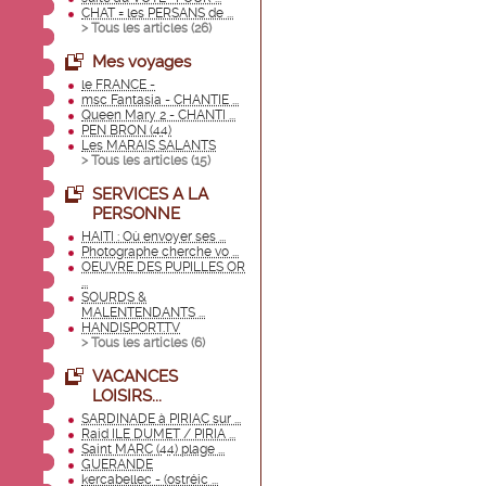
CHAT = les PERSANS de ...
> Tous les articles (
26
)
Mes voyages
le FRANCE -
msc Fantasia - CHANTIE ...
Queen Mary 2 - CHANTI ...
PEN BRON (44)
Les MARAIS SALANTS
> Tous les articles (
15
)
SERVICES A LA
PERSONNE
HAITI : Où envoyer ses ...
Photographe cherche vo ...
OEUVRE DES PUPILLES OR
...
SOURDS &
MALENTENDANTS ...
HANDISPORT.TV
> Tous les articles (
6
)
VACANCES
LOISIRS...
SARDINADE à PIRIAC sur ...
Raid ILE DUMET / PIRIA ...
Saint MARC (44) plage ...
GUERANDE
kercabellec - (ostréic ...