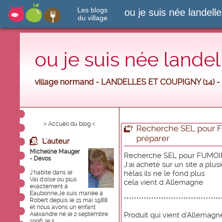
Les blogs
ou je suis née landell
du village
ou je suis née landel
village normand - LANDELLES ET COUPIGNY (14) -
> Accueil du blog <
Recherche SEL pour 
préparer
L'auteur
Micheline Mauger
Recherche SEL pour FUMOIR
- Devos
J'ai acheté sur un site a plu
J'habite dans le
hélas ils ne le fond plus
Val d'oise où plus
cela vient d Allemagne
exactement à
Eaubonne.Je suis mariée à
***************************************
Robert depuis le 21 mai 1988
et nous avons un enfant
Alexandre né le 2 septembre
Produit qui vient d’Allemagn
1996.Je s...