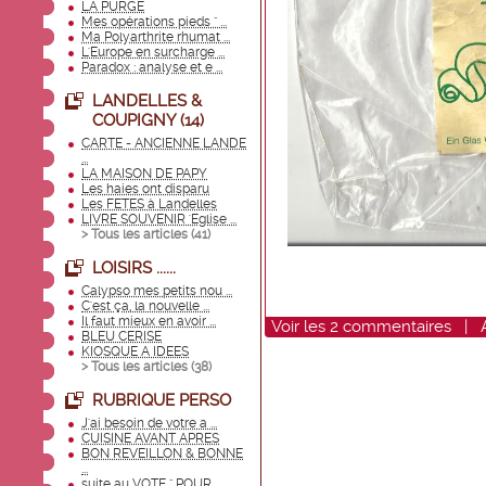
LA PURGE
Mes opérations pieds " ...
Ma Polyarthrite rhumat ...
L'Europe en surcharge ...
Paradox : analyse et e ...
LANDELLES &
COUPIGNY (14)
CARTE - ANCIENNE LANDE
...
LA MAISON DE PAPY
Les haies ont disparu
Les FETES à Landelles
LIVRE SOUVENIR 'Eglise ...
> Tous les articles (
41
)
LOISIRS ......
Calypso mes petits nou ...
C'est ça, la nouvelle ...
Il faut mieux en avoir ...
Voir
les
2
commentaires
|
BLEU CERISE
KIOSQUE A IDEES
> Tous les articles (
38
)
RUBRIQUE PERSO
J'ai besoin de votre a ...
CUISINE AVANT APRES
BON REVEILLON & BONNE
...
suite au VOTE " POUR ...