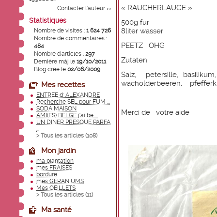
« RAUCHERLAUGE »
Contacter l'auteur
>>
Statistiques
500g fur
8liter wasser
Nombre de visites :
1 624 726
Nombre de commentaires :
PEETZ OHG
484
Nombre d'articles :
297
Zutaten
Dernière màj le
19/10/2011
Blog créé le
02/06/2009
Salz, petersille, basilikum
wacholderbeeren, pfefferk
Mes recettes
ENTREE d' ALEXANDRE
Recherche SEL pour FUM ...
SODA MAISON
Merci de votre aide
AMI(ES) BELGE j'ai be ...
UN DINER PRESQUE PARFA
...
> Tous les articles (
108
)
Mon jardin
ma plantation
mes FRAISES
bordure
mes GERANIUMS
Mes OEILLETS
> Tous les articles (
11
)
Ma santé