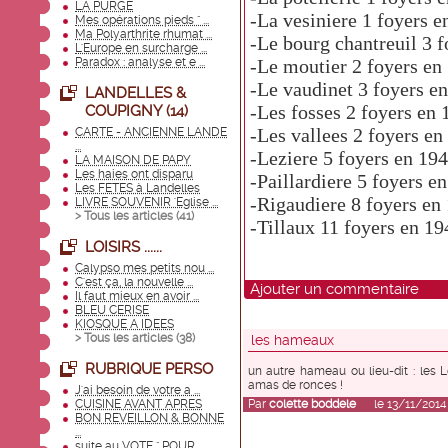
LA PURGE
-La vesiniere
1 foyers e
Mes opérations pieds " ...
Ma Polyarthrite rhumat ...
-Le bourg chantreuil
3 f
L'Europe en surcharge ...
Paradox : analyse et e ...
-Le moutier
2 foyers en
-Le vaudinet
3 foyers e
LANDELLES &
-Les fosses
2 foyers en 
COUPIGNY (14)
-Les vallees
2 foyers en
CARTE - ANCIENNE LANDE
...
-Leziere
5 foyers en 19
LA MAISON DE PAPY
Les haies ont disparu
-Paillardiere
5 foyers e
Les FETES à Landelles
-Rigaudiere
8 foyers en
LIVRE SOUVENIR 'Eglise ...
> Tous les articles (
41
)
-Tillaux
11 foyers en 19
LOISIRS ......
Calypso mes petits nou ...
C'est ça, la nouvelle ...
Ajouter un commentaire
Il faut mieux en avoir ...
BLEU CERISE
KIOSQUE A IDEES
> Tous les articles (
38
)
les hameaux
RUBRIQUE PERSO
un autre hameau ou lieu-dit : les 
amas de ronces !
J'ai besoin de votre a ...
CUISINE AVANT APRES
Par
colette boddele
le 13/11/2014 
BON REVEILLON & BONNE
...
suite au VOTE " POUR ...