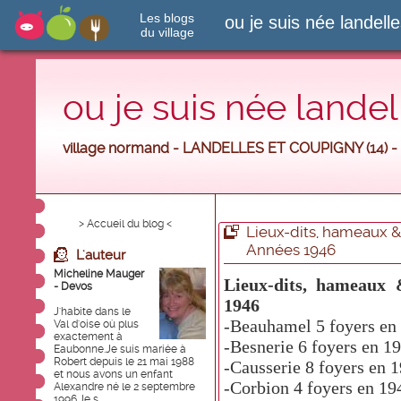
Les blogs
ou je suis née landell
du village
ou je suis née landel
village normand - LANDELLES ET COUPIGNY (14) -
> Accueil du blog <
Lieux-dits, hameaux & 
Années 1946
L'auteur
Micheline Mauger
Lieux-dits, hameaux 
- Devos
1946
J'habite dans le
-Beauhamel
5 foyers en
Val d'oise où plus
exactement à
-Besnerie
6 foyers en 1
Eaubonne.Je suis mariée à
Robert depuis le 21 mai 1988
-Causserie
8 foyers en 
et nous avons un enfant
-Corbion
4 foyers en 19
Alexandre né le 2 septembre
1996.Je s...