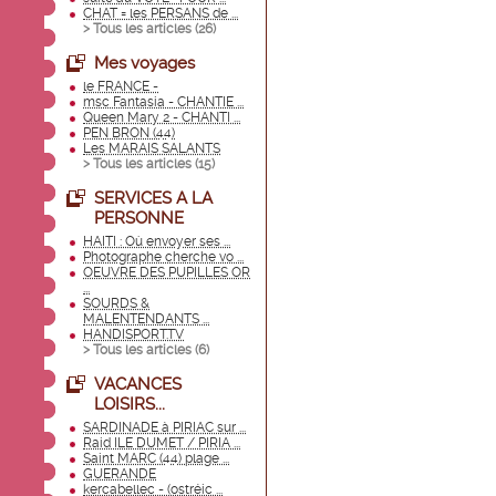
CHAT = les PERSANS de ...
> Tous les articles (
26
)
Mes voyages
le FRANCE -
msc Fantasia - CHANTIE ...
Queen Mary 2 - CHANTI ...
PEN BRON (44)
Les MARAIS SALANTS
> Tous les articles (
15
)
SERVICES A LA
PERSONNE
HAITI : Où envoyer ses ...
Photographe cherche vo ...
OEUVRE DES PUPILLES OR
...
SOURDS &
MALENTENDANTS ...
HANDISPORT.TV
> Tous les articles (
6
)
VACANCES
LOISIRS...
SARDINADE à PIRIAC sur ...
Raid ILE DUMET / PIRIA ...
Saint MARC (44) plage ...
GUERANDE
kercabellec - (ostréic ...