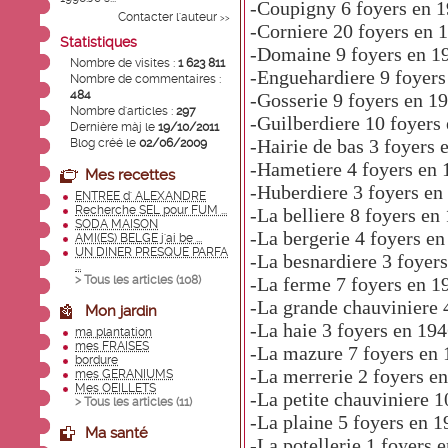
-Coupigny
6 foyers en 
Contacter l'auteur
>>
-Corniere
20 foyers en 
Statistiques
-Domaine
9 foyers en 1
Nombre de visites :
1 623 811
-Enguehardiere
9 foyers
Nombre de commentaires :
484
-Gosserie
9 foyers en 1
Nombre d'articles :
297
-Guilberdiere
10 foyers
Dernière màj le
19/10/2011
-Hairie de bas
3 foyers 
Blog créé le
02/06/2009
-Hametiere
4 foyers en
Mes recettes
-Huberdiere
3 foyers en
ENTREE d' ALEXANDRE
Recherche SEL pour FUM ...
-La belliere
8 foyers en
SODA MAISON
-La bergerie
4 foyers en
AMI(ES) BELGE j'ai be ...
UN DINER PRESQUE PARFA
-La besnardiere
3 foyer
...
> Tous les articles (
108
)
-La ferme
7 foyers en 1
-La grande chauviniere
Mon jardin
-La haie
3 foyers en 19
ma plantation
mes FRAISES
-La mazure
7 foyers en
bordure
-La merrerie
2 foyers e
mes GERANIUMS
Mes OEILLETS
-La petite chauviniere
1
> Tous les articles (
11
)
-La plaine
5 foyers en 1
Ma santé
-La potellerie
1 foyers 