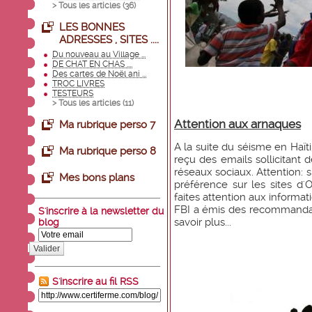
> Tous les articles (
36
)
LES BONNES
ADRESSES , SITES ....
Du nouveau au Village ...
DE CHAT EN CHAS ....
Des cartes de Noël ani ...
TROC LIVRES
TESTEURS
> Tous les articles (
11
)
Attention aux arnaques
Ma rubrique perso 7
A la suite du séisme en Haït
Ma rubrique perso 8
reçu des emails sollicitant
réseaux sociaux. Attention: s
Mes bons plans
préférence sur les sites d'
faites attention aux informa
FBI a émis des recommandati
S'inscrire à la newsletter du
savoir plus...
blog
Valider
S'inscrire au fil RSS