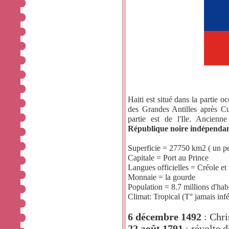
Haiti est situé dans la partie oc
des Grandes Antilles après C
partie est de l'Ile. Ancienn
République noire indépenda
Superficie = 27750 km2 ( un pe
Capitale = Port au Prince
Langues officielles = Créole et 
Monnaie = la gourde
Population = 8.7 millions d'hab
Climat: Tropical (T° jamais inf
6 décembre 1492
: Chri
22 août 1791
: révolte 