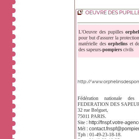
OEUVRE DES PUPILL
L'Oeuvre des pupilles
orphel
pour but d'assurer la protectio
matérielle des
orphelins
et de
des sapeurs-
pompiers
civils
http://www.orphelinsdespom
Fédération nationale de
FEDERATION DES SAPEUR
32 rue Bréguet,
75011 PARIS.
:
http://fnspf.votre-agenc
Site
:
contact.fnspf@pompier
Mél
Tph : 01-49-23-18-18.