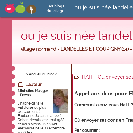
Les blogs
ou je suis née landell
du village
ou je suis née landel
village normand - LANDELLES ET COUPIGNY (14) -
> Accueil du blog <
HAITI : Où envoyer se
L'auteur
Micheline Mauger
Appel aux dons pour H
- Devos
J'habite dans le
Comment aidez-vous Haïti ?
Val d'oise où plus
exactement à
Eaubonne.Je suis mariée à
Où envoyer ses dons en Fra
Robert depuis le 21 mai 1988
et nous avons un enfant
Alexandre né le 2 septembre
Par courrier :
1996.Je s...