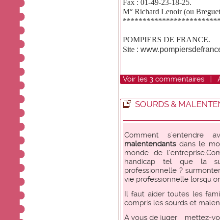
Fax : 01-49-23-18-25.
M° Richard Lenoir (ou Breguet 
************************
POMPIERS DE FRANCE.
:
www.pompiersdefrance
Site
Voir
les
3
commentaires
|
SOURDS & MALENT
Comment s'entendre 
malentendants
dans le mon
monde de l'entreprise.C
handicap tel que la s
professionnelle ? surmonter 
vie professionnelle lorsqu'o
Il faut aider toutes les fam
compris les sourds et male
A vous de juger, mettez-vou