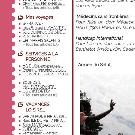
681 Paris Cedex 14 (dans u
CHAT = les PERSANS de ...
don en ligne
> Tous les articles (
26
)
Médecins sans frontières
, "
Mes voyages
Pour faire un don: Médeci
le FRANCE -
HAITI, 75011 PARIS; ou
faire 
msc Fantasia - CHANTIE ...
Queen Mary 2 - CHANTI ...
PEN BRON (44)
Handicap International
Les MARAIS SALANTS
Pour faire un don: adresser 
> Tous les articles (
15
)
Berthelot 69361 LYON Cedex
SERVICES A LA
PERSONNE
L'
Armée du Salut
,
HAITI : Où envoyer ses ...
Photographe cherche vo ...
OEUVRE DES PUPILLES OR
...
SOURDS &
MALENTENDANTS ...
HANDISPORT.TV
> Tous les articles (
6
)
VACANCES
LOISIRS...
SARDINADE à PIRIAC sur ...
Raid ILE DUMET / PIRIA ...
Saint MARC (44) plage ...
GUERANDE
kercabellec - (ostréic ...