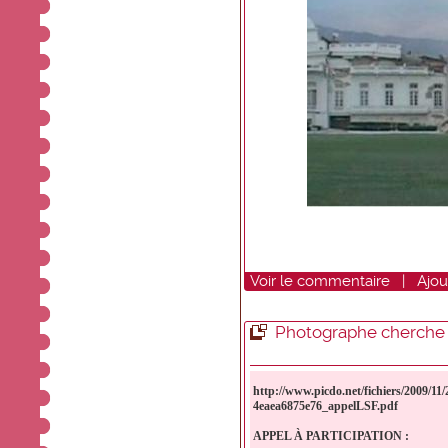
Voir
le commentaire
|
Ajou
Photographe cherche 
http://www.picdo.net/fichiers/2009/11
4eaea6875e76_appelLSF.pdf
APPEL À PARTICIPATION :