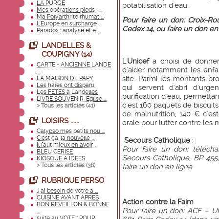
LA PURGE
potabilisation d'eau.
Mes opérations pieds " ...
Ma Polyarthrite rhumat ...
Pour faire un don: Croix-Rou
L'Europe en surcharge ...
Cedex 14, ou
faire un don en
Paradox : analyse et e ...
LANDELLES &
COUPIGNY (14)
L'
Unicef
a choisi de donner
CARTE - ANCIENNE LANDE
d'aider notamment les enfan
...
site. Parmi les montants pr
LA MAISON DE PAPY
Les haies ont disparu
qui servent d'abri d'ur
Les FETES à Landelles
purification d'eau, permetta
LIVRE SOUVENIR 'Eglise ...
c'est 160 paquets de biscuit
> Tous les articles (
41
)
de malnutrition; 140 € c'es
LOISIRS ......
orale pour lutter contre les 
Calypso mes petits nou ...
C'est ça, la nouvelle ...
Secours Catholique
:
Il faut mieux en avoir ...
Pour faire un don: télécha
BLEU CERISE
Secours Catholique, BP 455, 
KIOSQUE A IDEES
> Tous les articles (
38
)
faire un don en ligne
RUBRIQUE PERSO
J'ai besoin de votre a ...
CUISINE AVANT APRES
Action contre la Faim
BON REVEILLON & BONNE
Pour faire un don: ACF – U
...
suite au VOTE " POUR ...