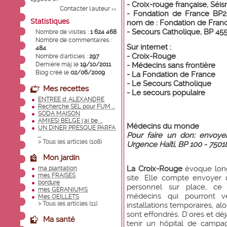
- Croix-rouge française, Séis
Contacter l'auteur
>>
- Fondation de France BP2
Statistiques
nom de : Fondation de France
- Secours Catholique, BP 455
Nombre de visites :
1 624 468
Nombre de commentaires :
Sur internet :
484
-
Croix-Rouge
Nombre d'articles :
297
-
Médecins sans frontière
Dernière màj le
19/10/2011
Blog créé le
02/06/2009
-
La Fondation de France
-
Le Secours Catholique
Mes recettes
-
Le secours populaire
ENTREE d' ALEXANDRE
Recherche SEL pour FUM ...
SODA MAISON
AMI(ES) BELGE j'ai be ...
Médecins du monde
UN DINER PRESQUE PARFA
Pour faire un don: envo
...
> Tous les articles (
108
)
Urgence Haïti, BP 100 - 7501
Mon jardin
La
Croix-Rouge
évoque long
ma plantation
mes FRAISES
site. Elle compte envoyer
bordure
personnel sur place, ce
mes GERANIUMS
médecins qui pourront v
Mes OEILLETS
> Tous les articles (
11
)
installations temporaires, a
sont effondrés. D'ores et dé
Ma santé
tenir un hôpital de campa