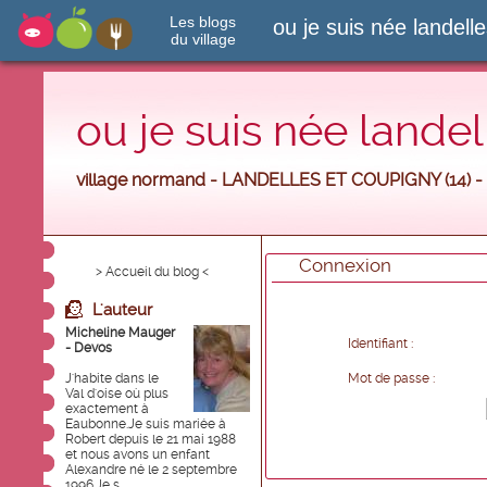
Les blogs
ou je suis née landell
du village
ou je suis née landel
village normand - LANDELLES ET COUPIGNY (14) -
Connexion
> Accueil du blog <
L'auteur
Micheline Mauger
Identifiant :
- Devos
J'habite dans le
Mot de passe :
Val d'oise où plus
exactement à
Eaubonne.Je suis mariée à
Robert depuis le 21 mai 1988
et nous avons un enfant
Alexandre né le 2 septembre
1996.Je s...