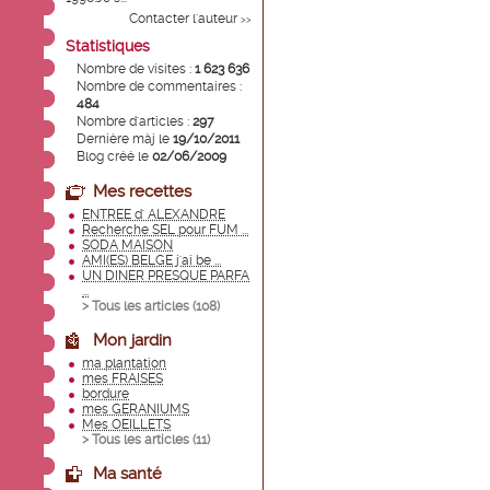
Contacter l'auteur
>>
Statistiques
Nombre de visites :
1 623 636
Nombre de commentaires :
484
Nombre d'articles :
297
Dernière màj le
19/10/2011
Blog créé le
02/06/2009
Mes recettes
ENTREE d' ALEXANDRE
Recherche SEL pour FUM ...
SODA MAISON
AMI(ES) BELGE j'ai be ...
UN DINER PRESQUE PARFA
...
> Tous les articles (
108
)
Mon jardin
ma plantation
mes FRAISES
bordure
mes GERANIUMS
Mes OEILLETS
> Tous les articles (
11
)
Ma santé