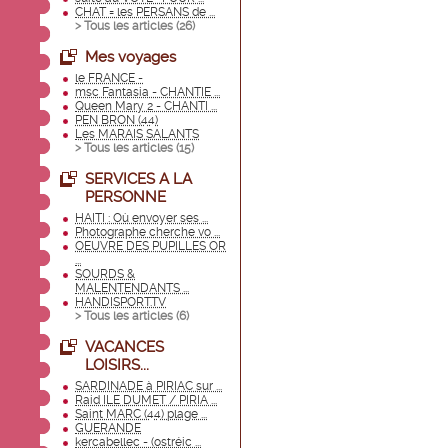
CHAT = les PERSANS de ...
> Tous les articles (
26
)
Mes voyages
le FRANCE -
msc Fantasia - CHANTIE ...
Queen Mary 2 - CHANTI ...
PEN BRON (44)
Les MARAIS SALANTS
> Tous les articles (
15
)
SERVICES A LA
PERSONNE
HAITI : Où envoyer ses ...
Photographe cherche vo ...
OEUVRE DES PUPILLES OR
...
SOURDS &
MALENTENDANTS ...
HANDISPORT.TV
> Tous les articles (
6
)
VACANCES
LOISIRS...
SARDINADE à PIRIAC sur ...
Raid ILE DUMET / PIRIA ...
Saint MARC (44) plage ...
GUERANDE
kercabellec - (ostréic ...