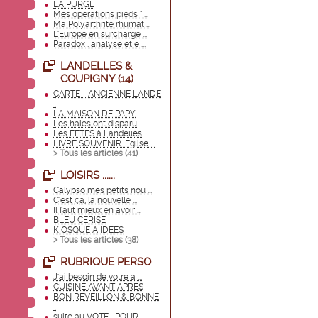
LA PURGE
Mes opérations pieds " ...
Ma Polyarthrite rhumat ...
L'Europe en surcharge ...
Paradox : analyse et e ...
LANDELLES &
COUPIGNY (14)
CARTE - ANCIENNE LANDE
...
LA MAISON DE PAPY
Les haies ont disparu
Les FETES à Landelles
LIVRE SOUVENIR 'Eglise ...
> Tous les articles (
41
)
LOISIRS ......
Calypso mes petits nou ...
C'est ça, la nouvelle ...
Il faut mieux en avoir ...
BLEU CERISE
KIOSQUE A IDEES
> Tous les articles (
38
)
RUBRIQUE PERSO
J'ai besoin de votre a ...
CUISINE AVANT APRES
BON REVEILLON & BONNE
...
suite au VOTE " POUR ...