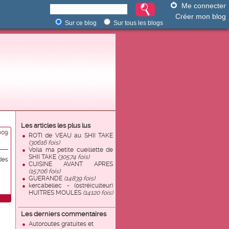
Me connecter
Créer mon blog
Sur ce blog
Sur tous les blogs
Les articles les plus lus
009
ROTI de VEAU au SHII TAKE
(30616 fois)
Voila ma petite cueillette de
SHII TAKE
(30574 fois)
des
CUISINE AVANT APRES
(15706 fois)
GUERANDE
(14839 fois)
kercabellec - (ostréiculteur)
HUITRES MOULES
(14120 fois)
Les derniers commentaires
Autoroutes gratuites et