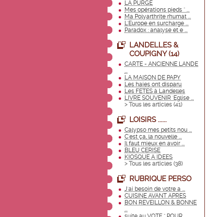
LA PURGE
Mes opérations pieds " ...
Ma Polyarthrite rhumat ...
L'Europe en surcharge ...
Paradox : analyse et e ...
LANDELLES &
COUPIGNY (14)
CARTE - ANCIENNE LANDE
...
LA MAISON DE PAPY
Les haies ont disparu
Les FETES à Landelles
LIVRE SOUVENIR 'Eglise ...
> Tous les articles (
41
)
LOISIRS ......
Calypso mes petits nou ...
C'est ça, la nouvelle ...
Il faut mieux en avoir ...
BLEU CERISE
KIOSQUE A IDEES
> Tous les articles (
38
)
RUBRIQUE PERSO
J'ai besoin de votre a ...
CUISINE AVANT APRES
BON REVEILLON & BONNE
...
suite au VOTE " POUR ...