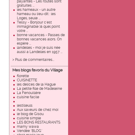
payantes - Les routes sont
gratuites ...
les hameaux - un autre
hameau ou lieu-dit : les
Loges, seule ...
Tessy - Bonjour c'est
inimaginable )à quel point
votre ...
bonne vacances - Passes de
bonnes vacances alors. On
espère ...
landelles - moi je suis née
aussi a Landelles en 1957 ...
> Plus de commentaires...
Mes blogs favoris du Village
florette
CUISINETTE
les delices de la Hague
La petite fille de Madeleine
La Fenouillère
cuisine facile
lestilleuls
Aux saveurs de chez moi
le blog de Gisou
cuisine simple
LES BONS RESTAURANTS
mamy wawa
Vendée "BLOG"