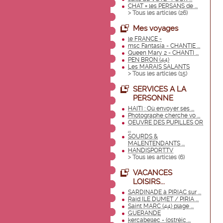
CHAT = les PERSANS de ...
> Tous les articles (
26
)
Mes voyages
le FRANCE -
msc Fantasia - CHANTIE ...
Queen Mary 2 - CHANTI ...
PEN BRON (44)
Les MARAIS SALANTS
> Tous les articles (
15
)
SERVICES A LA
PERSONNE
HAITI : Où envoyer ses ...
Photographe cherche vo ...
OEUVRE DES PUPILLES OR
...
SOURDS &
MALENTENDANTS ...
HANDISPORT.TV
> Tous les articles (
6
)
VACANCES
LOISIRS...
SARDINADE à PIRIAC sur ...
Raid ILE DUMET / PIRIA ...
Saint MARC (44) plage ...
GUERANDE
kercabellec - (ostréic ...