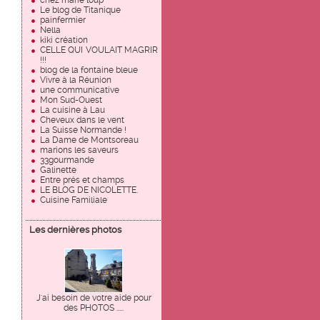
chez marie loup
Le blog de Titanique
painfermier
Nella
kiki création
CELLE QUI VOULAIT MAGRIR
!!!
blog de la fontaine bleue
Vivre à la Réunion
une communicative
Mon Sud-Ouest
La cuisine à Lau
Cheveux dans le vent
La Suisse Normande !
La Dame de Montsoreau
marions les saveurs
33gourmande
Galinette
Entre prés et champs
LE BLOG DE NICOLETTE.
Cuisine Familiale
Les dernières photos
J'ai besoin de votre aide pour
des PHOTOS .....