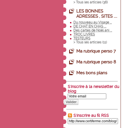
> Tous les articles (
36
)
LES BONNES
ADRESSES , SITES ....
Du nouveau au Village ...
DE CHAT EN CHAS ....
Des cartes de Noël ani ...
TROC LIVRES
TESTEURS
> Tous les articles (
11
)
Ma rubrique perso 7
Ma rubrique perso 8
Mes bons plans
S'inscrire à la newsletter du
blog
Valider
S'inscrire au fil RSS