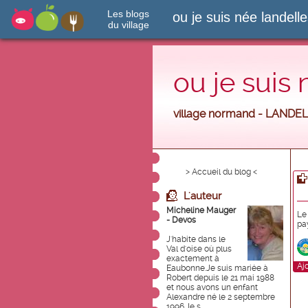
Les blogs
ou je suis née landell
du village
ou je suis
village normand - LANDEL
> Accueil du blog <
L'auteur
Micheline Mauger
Le
- Devos
pa
J'habite dans le
Val d'oise où plus
exactement à
Aj
Eaubonne.Je suis mariée à
Robert depuis le 21 mai 1988
et nous avons un enfant
Alexandre né le 2 septembre
1996.Je s...