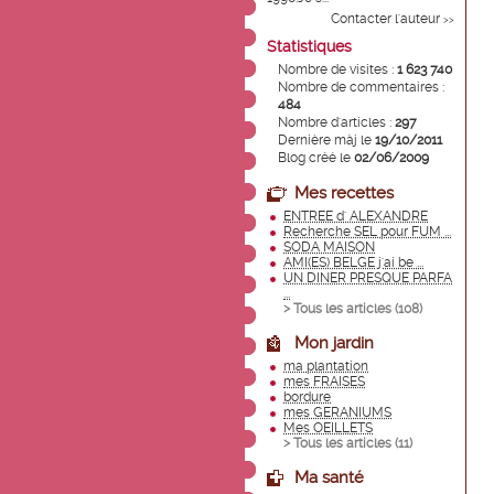
Contacter l'auteur
>>
Statistiques
Nombre de visites :
1 623 740
Nombre de commentaires :
484
Nombre d'articles :
297
Dernière màj le
19/10/2011
Blog créé le
02/06/2009
Mes recettes
ENTREE d' ALEXANDRE
Recherche SEL pour FUM ...
SODA MAISON
AMI(ES) BELGE j'ai be ...
UN DINER PRESQUE PARFA
...
> Tous les articles (
108
)
Mon jardin
ma plantation
mes FRAISES
bordure
mes GERANIUMS
Mes OEILLETS
> Tous les articles (
11
)
Ma santé