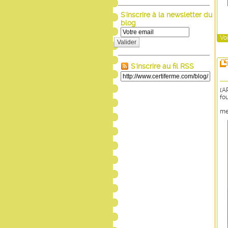
S'inscrire à la newsletter du
blog
Voi
Valider
S'inscrire au fil RSS
l'
fo
me