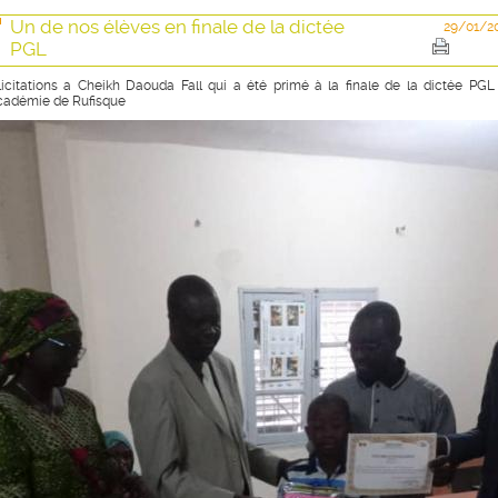
Un de nos élèves en finale de la dictée
29/01/2
PGL
licitations a Cheikh Daouda Fall qui a été primé à la finale de la dictée PGL
académie de Rufisque