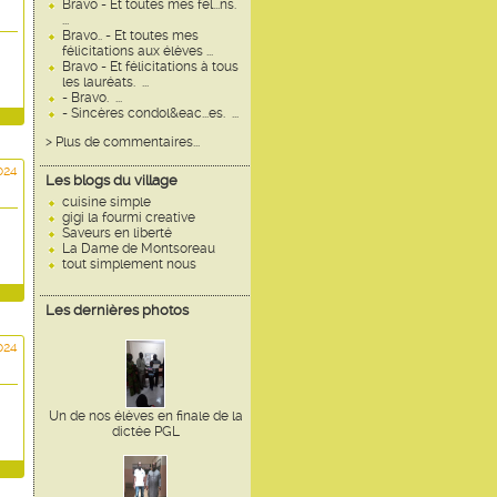
Bravo - Et toutes mes fél...ns.
...
Bravo.. - Et toutes mes
félicitations aux élèves ...
Bravo - Et félicitations à tous
les lauréats. ...
- Bravo. ...
- Sincères condol&eac...es. ...
> Plus de commentaires...
024
Les blogs du village
cuisine simple
gigi la fourmi creative
Saveurs en liberté
La Dame de Montsoreau
tout simplement nous
Les dernières photos
024
Un de nos élèves en finale de la
dictée PGL