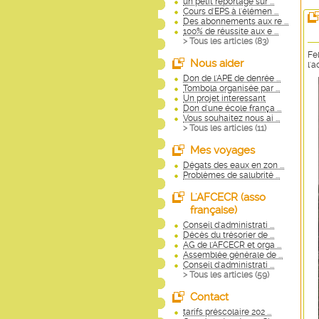
un petit reportage sur ...
Cours d'EPS à l'élémen ...
Des abonnements aux re ...
100% de réussite aux e ...
> Tous les articles (
83
)
Fe
Nous aider
l'
Don de l'APE de denrée ...
Tombola organisée par ...
Un projet interessant
Don d'une école frança ...
Vous souhaitez nous ai ...
> Tous les articles (
11
)
Mes voyages
Dégats des eaux en zon ...
Problèmes de salubrité ...
L'AFCECR (asso
française)
Conseil d'administrati ...
Décès du trésorier de ...
AG de l'AFCECR et orga ...
Assemblée générale de ...
Conseil d'administrati ...
> Tous les articles (
59
)
Contact
tarifs préscolaire 202 ...