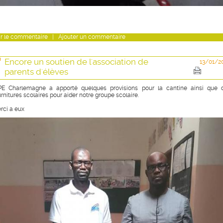
r
le commentaire
|
Ajouter un commentaire
Encore un soutien de l'association de
13/01/2
parents d'élèves
APE Charlemagne a apporté quelques provisions pour la cantine ainsi que 
urnitures scolaires pour aider notre groupe scolaire.
rci a eux