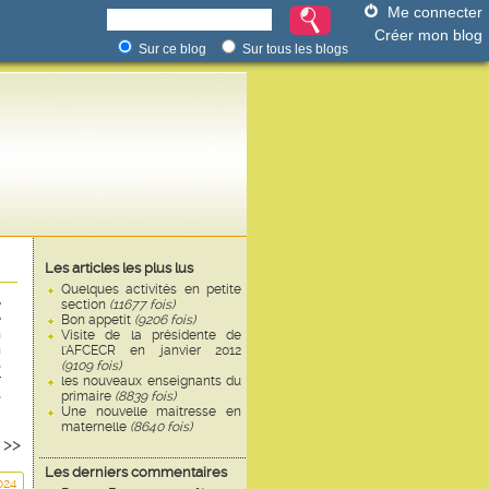
Me connecter
Créer mon blog
Sur ce blog
Sur tous les blogs
Les articles les plus lus
Quelques activités en petite
e
section
(11677 fois)
e
Bon appetit
(9206 fois)
n
Visite de la présidente de
n
l'AFCECR en janvier 2012
s
(9109 fois)
r
les nouveaux enseignants du
s
primaire
(8839 fois)
Une nouvelle maitresse en
maternelle
(8640 fois)
5
>>
Les derniers commentaires
024