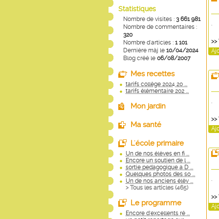
Statistiques
Nombre de visites :
3 661 981
.
Nombre de commentaires :
320
>>
Nombre d'articles :
1 101
Dernière màj le
10/04/2024
Aj
Blog créé le
06/08/2007
Mes recettes
tarifs collège 2024 20 ...
tarifs élémentaire 202 ...
.
Mon jardin
>>
Ma santé
Aj
L'école primaire
Un de nos élèves en fi ...
Encore un soutien de l ...
sortie pedagogique a D ...
Quelques photos des so ...
.
Un de nos anciens élèv ...
> Tous les articles (
465
)
>>
Le programme
Aj
Encore d'excellents ré ...