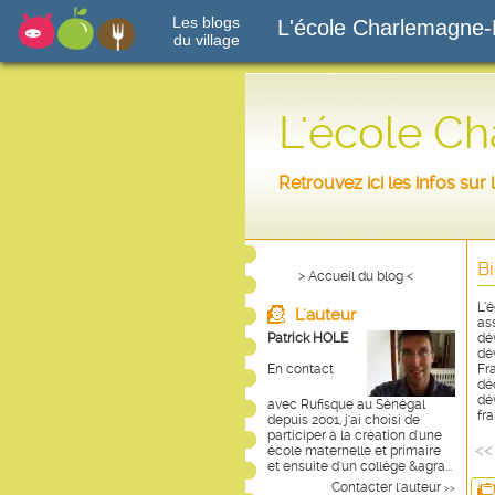
Les blogs
L'école Charlemagne-
du village
L'école C
Retrouvez ici les infos su
B
> Accueil du blog <
L’
L'auteur
as
Patrick HOLE
dé
dé
En contact
Fr
dé
dé
avec Rufisque au Sénégal
fr
depuis 2001, j'ai choisi de
participer à la création d'une
<<
école maternelle et primaire
et ensuite d'un collège &agra...
Contacter l'auteur
>>