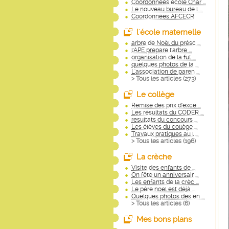
Coordonnées école Char ...
Le nouveau bureau de l ...
Coordonnées AFCECR
l'école maternelle
arbre de Noël du présc ...
l'APE prepare l'arbre ...
organisation de la fut ...
quelques photos de la ...
L'association de paren ...
> Tous les articles (
273
)
Le collège
Remise des prix d'exce ...
Les résultats du CODER ...
resultats du concours ...
Les élèves du collège ...
Travaux pratiques au l ...
> Tous les articles (
196
)
La crèche
Visite des enfants de ...
On fête un anniversair ...
Les enfants de la crèc ...
Le père noel est déjà ...
Quelques photos des en ...
> Tous les articles (
6
)
Mes bons plans