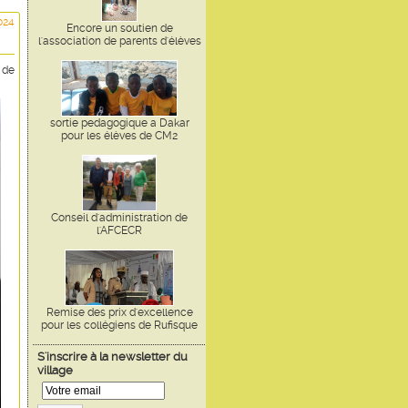
024
Encore un soutien de
l'association de parents d'élèves
 de
sortie pedagogique a Dakar
pour les élèves de CM2
Conseil d'administration de
l'AFCECR
Remise des prix d'excellence
pour les collégiens de Rufisque
S'inscrire à la newsletter du
village