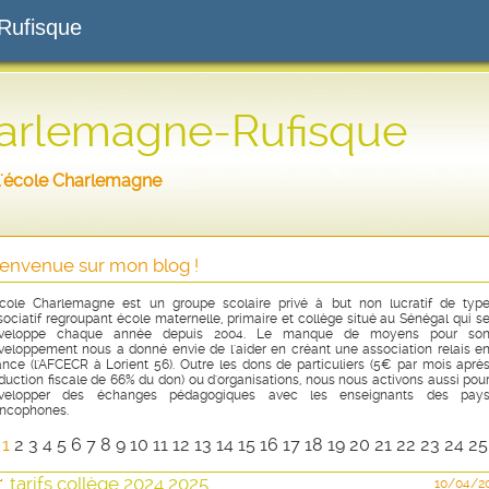
Rufisque
harlemagne-Rufisque
r l'école Charlemagne
ienvenue sur mon blog !
école Charlemagne est un groupe scolaire privé à but non lucratif de typ
sociatif regroupant école maternelle, primaire et collège situé au Sénégal qui s
veloppe chaque année depuis 2004. Le manque de moyens pour so
veloppement nous a donné envie de l'aider en créant une association relais e
ance (l'AFCECR à Lorient 56). Outre les dons de particuliers (5€ par mois aprè
duction fiscale de 66% du don) ou d'organisations, nous nous activons aussi pou
velopper des échanges pédagogiques avec les enseignants des pay
ancophones.
1
2
3
4
5
6
7
8
9
10
11
12
13
14
15
16
17
18
19
20
21
22
23
24
2
tarifs collège 2024 2025
10/04/2