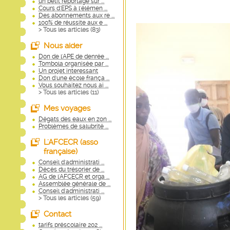
un petit reportage sur ...
Cours d'EPS à l'élémen ...
Des abonnements aux re ...
100% de réussite aux e ...
> Tous les articles (
83
)
Nous aider
Don de l'APE de denrée ...
Tombola organisée par ...
Un projet interessant
Don d'une école frança ...
Vous souhaitez nous ai ...
> Tous les articles (
11
)
Mes voyages
Dégats des eaux en zon ...
Problèmes de salubrité ...
L'AFCECR (asso
française)
Conseil d'administrati ...
Décès du trésorier de ...
AG de l'AFCECR et orga ...
Assemblée générale de ...
Conseil d'administrati ...
> Tous les articles (
59
)
Contact
tarifs préscolaire 202 ...