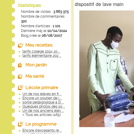
dispositif de lave main
Statistiques
Nombre de visites :
3 663 375
Nombre de commentaires :
320
Nombre d'articles :
1 101
Dernière màj le
10/04/2024
Blog créé le
06/08/2007
Mes recettes
tarifs collège 2024 20 ...
tarifs élémentaire 202 ...
Mon jardin
Ma santé
L'école primaire
Un de nos élèves en fi ...
Encore un soutien de l ...
sortie pedagogique a D ...
Quelques photos des so ...
Un de nos anciens élèv ...
> Tous les articles (
465
)
Le programme
Encore d'excellents ré ...