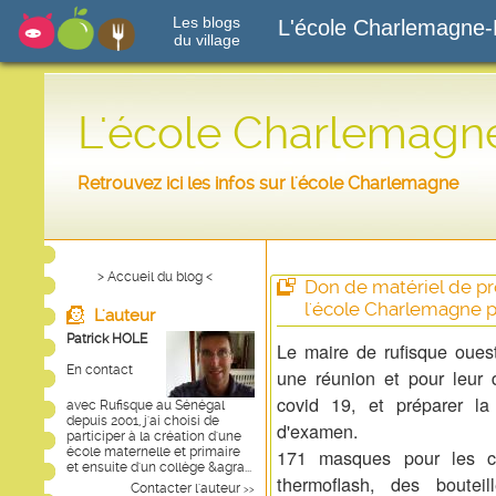
Les blogs
L'école Charlemagne-
du village
L'école Charlemagn
Retrouvez ici les infos sur l'école Charlemagne
> Accueil du blog <
Don de matériel de pro
l'école Charlemagne pa
L'auteur
Patrick HOLE
Le maire de rufisque oues
En contact
une réunion et pour leur 
covid 19, et préparer la
avec Rufisque au Sénégal
depuis 2001, j'ai choisi de
d'examen.
participer à la création d'une
école maternelle et primaire
171 masques pour les c
et ensuite d'un collège &agra...
thermoflash, des boutei
Contacter l'auteur
>>