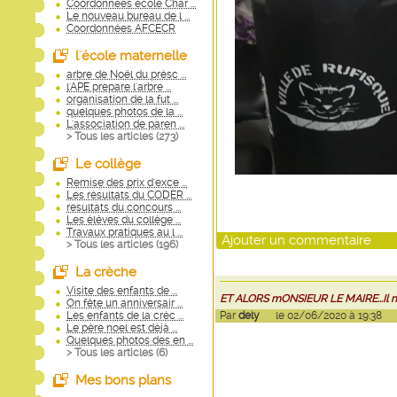
Coordonnées école Char ...
Le nouveau bureau de l ...
Coordonnées AFCECR
l'école maternelle
arbre de Noël du présc ...
l'APE prepare l'arbre ...
organisation de la fut ...
quelques photos de la ...
L'association de paren ...
> Tous les articles (
273
)
Le collège
Remise des prix d'exce ...
Les résultats du CODER ...
resultats du concours ...
Les élèves du collège ...
Travaux pratiques au l ...
Ajouter un commentaire
> Tous les articles (
196
)
La crèche
Visite des enfants de ...
ET ALORS mONSIEUR LE MAIRE...Il n
On fête un anniversair ...
Les enfants de la crèc ...
Par
dely
le 02/06/2020 à 19:38
Le père noel est déjà ...
Quelques photos des en ...
> Tous les articles (
6
)
Mes bons plans