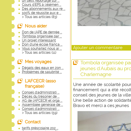
un petit reportage sur ...
Cours d'EPS à l'élémen ...
Des abonnements aux re ...
100% de réussite aux e ...
> Tous les articles (
83
)
Nous aider
Don de l'APE de denrée ...
Tombola organisée par ...
Un projet interessant
Don d'une école frança ...
Ajouter un commentaire
Vous souhaitez nous ai ...
> Tous les articles (
11
)
Mes voyages
Tombola organisée par
jeunes d'Aubais au prof
Dégats des eaux en zon ...
Problèmes de salubrité ...
Charlemagne
L'AFCECR (asso
Une année de scolarité pour 
française)
financement qui a été récol
Conseil d'administrati ...
conseil des jeunes de la vil
Décès du trésorier de ...
Une belle action de solidari
AG de l'AFCECR et orga ...
Assemblée générale de ...
Bravo et merci a ces jeunes
Conseil d'administrati ...
> Tous les articles (
59
)
Contact
tarifs préscolaire 202 ...