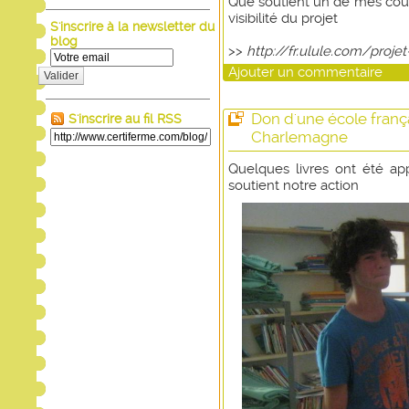
Que soutient un de mes cousi
visibilité du projet
S'inscrire à la newsletter du
blog
>>
http://fr.ulule.com/projet
Ajouter un commentaire
Valider
Don d'une école frança
S'inscrire au fil RSS
Charlemagne
Quelques livres ont été ap
soutient notre action