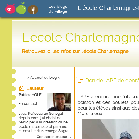
Les blogs
L'école Charlemagne-
du village
L'école Charlemagn
Retrouvez ici les infos sur l'école Charlemagne
> Accueil du blog <
Don de l'APE de denré
L'auteur
Patrick HOLE
L'APE a encore une fois sou
poisson et des poulets pour
En contact
pour les élèves ainsi que des
Merci a eux
avec Rufisque au Sénégal
depuis 2001, j'ai choisi de
participer à la création d'une
école maternelle et primaire
et ensuite d'un collège &agra...
Contacter l'auteur
>>