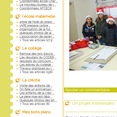
Coordonnées école Char ...
Le nouveau bureau de l ...
Coordonnées AFCECR
l'école maternelle
arbre de Noël du présc ...
l'APE prepare l'arbre ...
organisation de la fut ...
quelques photos de la ...
L'association de paren ...
> Tous les articles (
273
)
Le collège
Remise des prix d'exce ...
Les résultats du CODER ...
resultats du concours ...
Les élèves du collège ...
Travaux pratiques au l ...
> Tous les articles (
196
)
La crèche
Visite des enfants de ...
Ajouter un commentaire
On fête un anniversair ...
Les enfants de la crèc ...
Le père noel est déjà ...
Quelques photos des en ...
Un projet interessant
> Tous les articles (
6
)
Mes bons plans