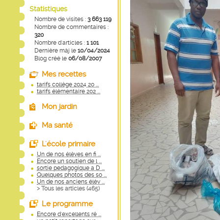
Statistiques
Nombre de visites :
3 663 119
Nombre de commentaires :
320
Nombre d'articles :
1 101
Dernière màj le
10/04/2024
Blog créé le
06/08/2007
Mes recettes
tarifs collège 2024 20 ...
tarifs élémentaire 202 ...
Mon jardin
Ma santé
L'école primaire
Un de nos élèves en fi ...
Encore un soutien de l ...
sortie pedagogique a D ...
Quelques photos des so ...
Un de nos anciens élèv ...
> Tous les articles (
465
)
Le programme
Encore d'excellents ré ...