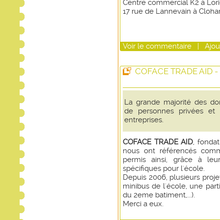
Centre commercial K2 à Lori
17 rue de Lannevain à Cloha
Voir
le commentaire
|
Ajou
COFACE TRADE AID - pa
La grande majorité des do
de personnes privées et 
entreprises.
COFACE TRADE AID
, fonda
nous ont référencés comme
permis ainsi, grâce à leu
spécifiques pour l'école.
Depuis 2006, plusieurs proje
minibus de l'école, une part
du 2eme batiment,...).
Merci a eux.