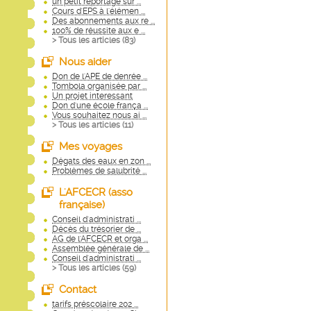
un petit reportage sur ...
Cours d'EPS à l'élémen ...
Des abonnements aux re ...
100% de réussite aux e ...
> Tous les articles (
83
)
Nous aider
Don de l'APE de denrée ...
Tombola organisée par ...
Un projet interessant
Don d'une école frança ...
Vous souhaitez nous ai ...
> Tous les articles (
11
)
Mes voyages
Dégats des eaux en zon ...
Problèmes de salubrité ...
L'AFCECR (asso
française)
Conseil d'administrati ...
Décès du trésorier de ...
AG de l'AFCECR et orga ...
Assemblée générale de ...
Conseil d'administrati ...
> Tous les articles (
59
)
Contact
tarifs préscolaire 202 ...