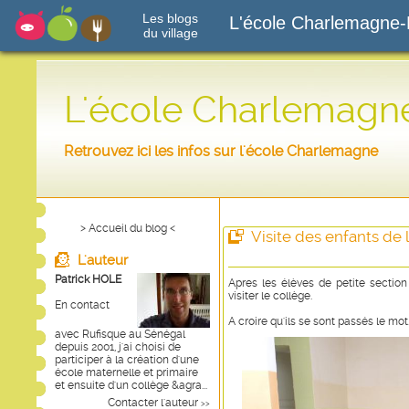
Les blogs
L'école Charlemagne-
du village
L'école Charlemagn
Retrouvez ici les infos sur l'école Charlemagne
> Accueil du blog <
Visite des enfants de 
L'auteur
Patrick HOLE
Apres les élèves de petite section
visiter le collège.
En contact
A croire qu'ils se sont passés le mot..
avec Rufisque au Sénégal
depuis 2001, j'ai choisi de
participer à la création d'une
école maternelle et primaire
et ensuite d'un collège &agra...
Contacter l'auteur
>>