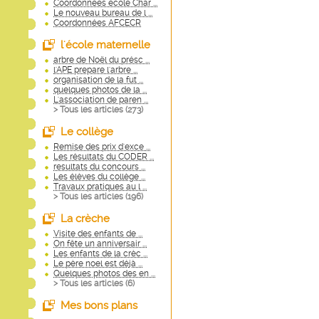
Coordonnées école Char ...
Le nouveau bureau de l ...
Coordonnées AFCECR
l'école maternelle
arbre de Noël du présc ...
l'APE prepare l'arbre ...
organisation de la fut ...
quelques photos de la ...
L'association de paren ...
> Tous les articles (
273
)
Le collège
Remise des prix d'exce ...
Les résultats du CODER ...
resultats du concours ...
Les élèves du collège ...
Travaux pratiques au l ...
> Tous les articles (
196
)
La crèche
Visite des enfants de ...
On fête un anniversair ...
Les enfants de la crèc ...
Le père noel est déjà ...
Quelques photos des en ...
> Tous les articles (
6
)
Mes bons plans