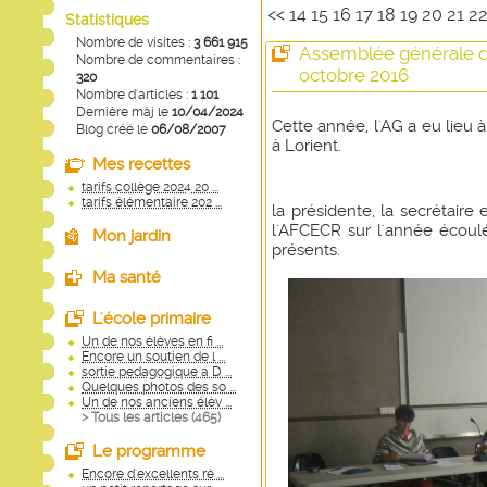
<<
14
15
16
17
18
19
20
21
2
Statistiques
Nombre de visites :
3 661 915
Assemblée générale d
Nombre de commentaires :
octobre 2016
320
Nombre d'articles :
1 101
Dernière màj le
10/04/2024
Cette année, l'AG a eu lieu à
Blog créé le
06/08/2007
à Lorient.
Mes recettes
tarifs collège 2024 20 ...
tarifs élémentaire 202 ...
la présidente, la secrétaire 
l'AFCECR sur l'année écoulé
Mon jardin
présents.
Ma santé
L'école primaire
Un de nos élèves en fi ...
Encore un soutien de l ...
sortie pedagogique a D ...
Quelques photos des so ...
Un de nos anciens élèv ...
> Tous les articles (
465
)
Le programme
Encore d'excellents ré ...