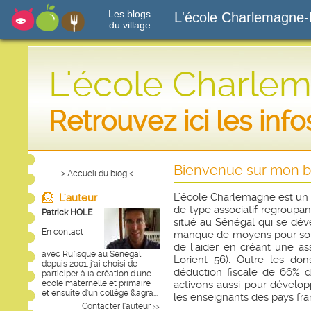
Les blogs
L'école Charlemagne-
du village
L'école Charle
Retrouvez ici les inf
Bienvenue sur mon bl
> Accueil du blog <
L’école Charlemagne est un g
L'auteur
de type associatif regroupan
Patrick HOLE
situé au Sénégal qui se dé
En contact
manque de moyens pour so
de l'aider en créant une as
avec Rufisque au Sénégal
Lorient 56). Outre les don
depuis 2001, j'ai choisi de
déduction fiscale de 66% d
participer à la création d'une
école maternelle et primaire
activons aussi pour dével
et ensuite d'un collège &agra...
les enseignants des pays fr
Contacter l'auteur
>>