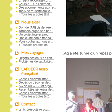
un petit reportage sur ...
Cours d'EPS à l'élémen ...
Des abonnements aux re ...
100% de réussite aux e ...
> Tous les articles (
83
)
Nous aider
Don de l'APE de denrée ...
Tombola organisée par ...
Un projet interessant
Don d'une école frança ...
Vous souhaitez nous ai ...
> Tous les articles (
11
)
Mes voyages
l'Ag a été suivie d'un repas
Dégats des eaux en zon ...
Problèmes de salubrité ...
L'AFCECR (asso
française)
Conseil d'administrati ...
Décès du trésorier de ...
AG de l'AFCECR et orga ...
Assemblée générale de ...
Conseil d'administrati ...
> Tous les articles (
59
)
Contact
tarifs préscolaire 202 ...