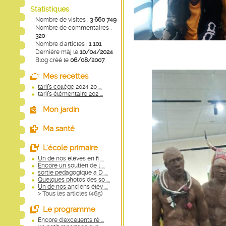
Statistiques
Nombre de visites :
3 660 749
Nombre de commentaires :
320
Nombre d'articles :
1 101
Dernière màj le
10/04/2024
Blog créé le
06/08/2007
Mes recettes
tarifs collège 2024 20 ...
tarifs élémentaire 202 ...
Mon jardin
Ma santé
L'école primaire
Un de nos élèves en fi ...
Encore un soutien de l ...
sortie pedagogique a D ...
Quelques photos des so ...
Un de nos anciens élèv ...
> Tous les articles (
465
)
Le programme
Encore d'excellents ré ...