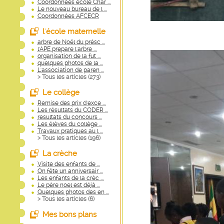
Coordonnées école Char ...
Le nouveau bureau de l ...
Coordonnées AFCECR
l'école maternelle
arbre de Noël du présc ...
l'APE prepare l'arbre ...
organisation de la fut ...
quelques photos de la ...
L'association de paren ...
> Tous les articles (
273
)
Le collège
Remise des prix d'exce ...
Les résultats du CODER ...
resultats du concours ...
Les élèves du collège ...
Travaux pratiques au l ...
> Tous les articles (
196
)
La crèche
Visite des enfants de ...
On fête un anniversair ...
Les enfants de la crèc ...
Le père noel est déjà ...
Quelques photos des en ...
> Tous les articles (
6
)
Mes bons plans