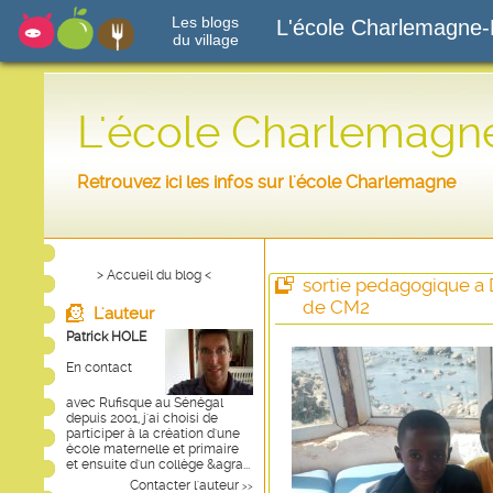
Les blogs
L'école Charlemagne-
du village
L'école Charlemagn
Retrouvez ici les infos sur l'école Charlemagne
> Accueil du blog <
sortie pedagogique a 
de CM2
L'auteur
Patrick HOLE
En contact
avec Rufisque au Sénégal
depuis 2001, j'ai choisi de
participer à la création d'une
école maternelle et primaire
et ensuite d'un collège &agra...
Contacter l'auteur
>>