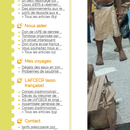
un petit reportage sur ...
Cours d'EPS à l'élémen ...
Des abonnements aux re ...
100% de réussite aux e ...
> Tous les articles (
83
)
Nous aider
Don de l'APE de denrée ...
Tombola organisée par ...
Un projet interessant
Don d'une école frança ...
Vous souhaitez nous ai ...
> Tous les articles (
11
)
Mes voyages
Dégats des eaux en zon ...
Problèmes de salubrité ...
L'AFCECR (asso
française)
Conseil d'administrati ...
Décès du trésorier de ...
AG de l'AFCECR et orga ...
Assemblée générale de ...
Conseil d'administrati ...
> Tous les articles (
59
)
Contact
tarifs préscolaire 202 ...