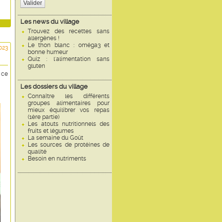
Valider
Les news du village
Trouvez des recettes sans
allergènes !
Le thon blanc : oméga3 et
023
bonne humeur
Quiz : l'alimentation sans
gluten
 ce
Les dossiers du village
Connaître les différents
groupes alimentaires pour
mieux équilibrer vos repas
(1ère partie)
Les atouts nutritionnels des
fruits et légumes
La semaine du Goût
Les sources de protéines de
qualité
Besoin en nutriments