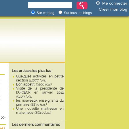
Me connecter
Créer mon blog
Sur ce blog
Sur tous les blogs
Les articles les plus lus
Quelques activités en petite
e
section
(11677 fois)
e
Bon appetit
(9206 fois)
n
Visite de la présidente de
n
l'AFCECR en janvier 2012
s
(9109 fois)
r
les nouveaux enseignants du
s
primaire
(8839 fois)
Une nouvelle maitresse en
maternelle
(8640 fois)
5
>>
Les derniers commentaires
023