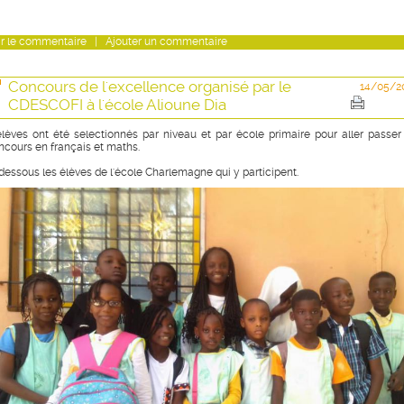
r
le commentaire
|
Ajouter un commentaire
Concours de l'excellence organisé par le
14/05/2
CDESCOFI à l'école Alioune Dia
élèves ont été selectionnés par niveau et par école primaire pour aller passer
ncours en français et maths.
 dessous les élèves de l'école Charlemagne qui y participent.