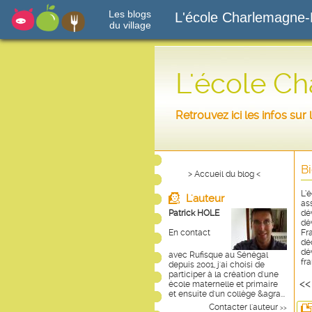
Les blogs
L'école Charlemagne-
du village
L'école C
Retrouvez ici les infos su
B
> Accueil du blog <
L’
L'auteur
as
Patrick HOLE
dé
dé
En contact
Fr
dé
dé
avec Rufisque au Sénégal
fr
depuis 2001, j'ai choisi de
participer à la création d'une
<
école maternelle et primaire
et ensuite d'un collège &agra...
Contacter l'auteur
>>