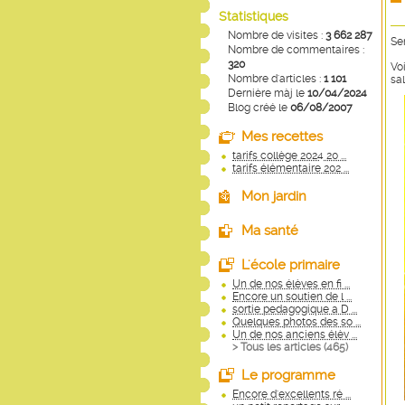
Statistiques
Nombre de visites :
3 662 287
Se
Nombre de commentaires :
320
Vo
Nombre d'articles :
1 101
sa
Dernière màj le
10/04/2024
Blog créé le
06/08/2007
Mes recettes
tarifs collège 2024 20 ...
tarifs élémentaire 202 ...
Mon jardin
Ma santé
L'école primaire
Un de nos élèves en fi ...
Encore un soutien de l ...
sortie pedagogique a D ...
Quelques photos des so ...
Un de nos anciens élèv ...
> Tous les articles (
465
)
Le programme
Encore d'excellents ré ...