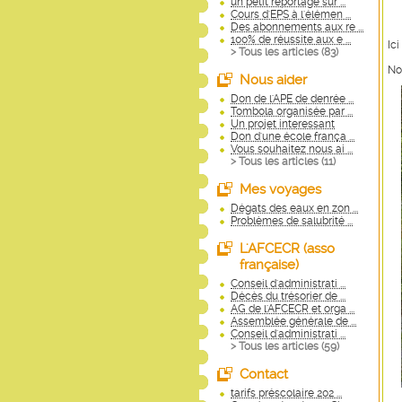
un petit reportage sur ...
Cours d'EPS à l'élémen ...
Des abonnements aux re ...
100% de réussite aux e ...
Ici
> Tous les articles (
83
)
No
Nous aider
Don de l'APE de denrée ...
Tombola organisée par ...
Un projet interessant
Don d'une école frança ...
Vous souhaitez nous ai ...
> Tous les articles (
11
)
Mes voyages
Dégats des eaux en zon ...
Problèmes de salubrité ...
L'AFCECR (asso
française)
Conseil d'administrati ...
Décès du trésorier de ...
AG de l'AFCECR et orga ...
Assemblée générale de ...
Conseil d'administrati ...
> Tous les articles (
59
)
Contact
tarifs préscolaire 202 ...