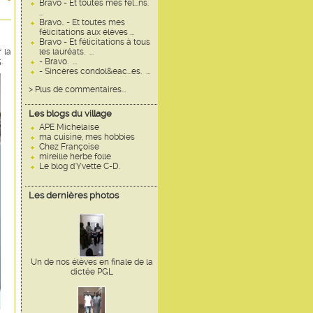
Bravo - Et toutes mes fél...ns.
...
Bravo.. - Et toutes mes
félicitations aux élèves ...
Bravo - Et félicitations à tous
 la
les lauréats. ...
.
- Bravo. ...
- Sincères condol&eac...es. ...
> Plus de commentaires...
Les blogs du village
APE Michelaise
ma cuisine, mes hobbies
Chez Françoise
mireille herbe folle
Le blog d'Yvette C-D.
Les dernières photos
Un de nos élèves en finale de la
dictée PGL