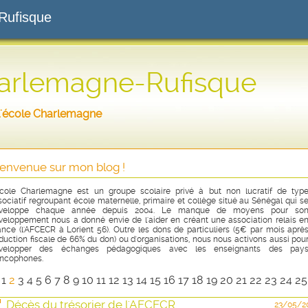
Rufisque
harlemagne-Rufisque
r l'école Charlemagne
ienvenue sur mon blog !
école Charlemagne est un groupe scolaire privé à but non lucratif de typ
sociatif regroupant école maternelle, primaire et collège situé au Sénégal qui s
veloppe chaque année depuis 2004. Le manque de moyens pour so
veloppement nous a donné envie de l'aider en créant une association relais e
ance (l'AFCECR à Lorient 56). Outre les dons de particuliers (5€ par mois aprè
duction fiscale de 66% du don) ou d'organisations, nous nous activons aussi pou
velopper des échanges pédagogiques avec les enseignants des pay
ancophones.
<
1
2
3
4
5
6
7
8
9
10
11
12
13
14
15
16
17
18
19
20
21
22
23
24
2
Décès du trésorier de l'AFCECR
23/05/2