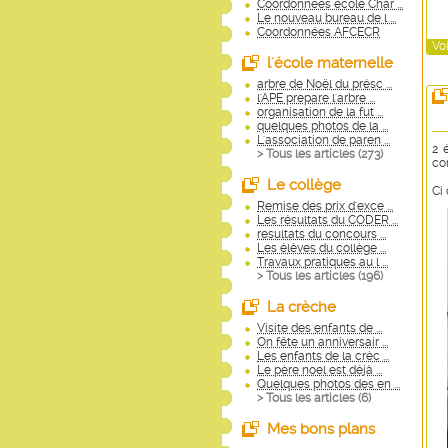
Coordonnées école Char ...
Le nouveau bureau de l ...
Coordonnées AFCECR
Voi
l'école maternelle
arbre de Noël du présc ...
l'APE prepare l'arbre ...
organisation de la fut ...
quelques photos de la ...
L'association de paren ...
2 
> Tous les articles (
273
)
co
Le collège
Ci
Remise des prix d'exce ...
Les résultats du CODER ...
resultats du concours ...
Les élèves du collège ...
Travaux pratiques au l ...
> Tous les articles (
196
)
La crèche
Visite des enfants de ...
On fête un anniversair ...
Les enfants de la crèc ...
Le père noel est déjà ...
Quelques photos des en ...
> Tous les articles (
6
)
Mes bons plans