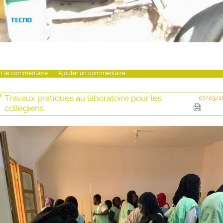
r
le commentaire
|
Ajouter un commentaire
Travaux pratiques au laboratoire pour les
07/03/2
collègiens