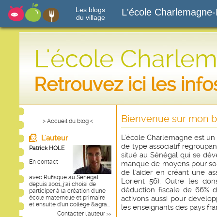
Les blogs
L'école Charlemagne-
du village
L'école Charle
Retrouvez ici les inf
Bienvenue sur mon bl
> Accueil du blog <
L’école Charlemagne est un g
L'auteur
de type associatif regroupan
Patrick HOLE
situé au Sénégal qui se dé
En contact
manque de moyens pour so
de l'aider en créant une as
avec Rufisque au Sénégal
Lorient 56). Outre les don
depuis 2001, j'ai choisi de
déduction fiscale de 66% d
participer à la création d'une
école maternelle et primaire
activons aussi pour dével
et ensuite d'un collège &agra...
les enseignants des pays fr
Contacter l'auteur
>>