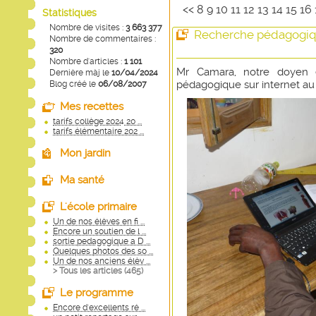
<<
8
9
10
11
12
13
14
15
16
Statistiques
Nombre de visites :
3 663 377
Recherche pédagogi
Nombre de commentaires :
320
Nombre d'articles :
1 101
Mr Camara, notre doyen 
Dernière màj le
10/04/2024
pédagogique sur internet au s
Blog créé le
06/08/2007
Mes recettes
tarifs collège 2024 20 ...
tarifs élémentaire 202 ...
Mon jardin
Ma santé
L'école primaire
Un de nos élèves en fi ...
Encore un soutien de l ...
sortie pedagogique a D ...
Quelques photos des so ...
Un de nos anciens élèv ...
> Tous les articles (
465
)
Le programme
Encore d'excellents ré ...