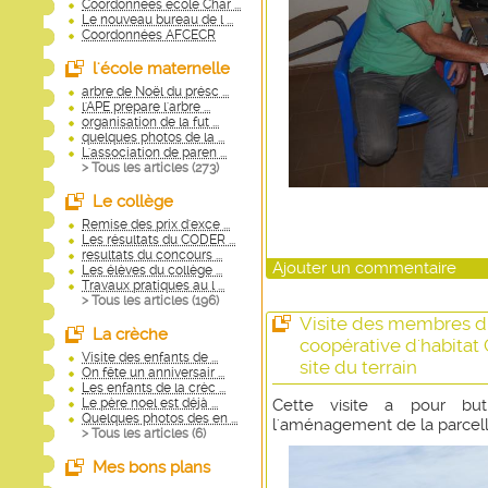
Coordonnées école Char ...
Le nouveau bureau de l ...
Coordonnées AFCECR
l'école maternelle
arbre de Noël du présc ...
l'APE prepare l'arbre ...
organisation de la fut ...
quelques photos de la ...
L'association de paren ...
> Tous les articles (
273
)
Le collège
Remise des prix d'exce ...
Les résultats du CODER ...
resultats du concours ...
Ajouter un commentaire
Les élèves du collège ...
Travaux pratiques au l ...
> Tous les articles (
196
)
Visite des membres d
La crèche
coopérative d'habitat
Visite des enfants de ...
site du terrain
On fête un anniversair ...
Les enfants de la crèc ...
Le père noel est déjà ...
Cette visite a pour bu
Quelques photos des en ...
l'aménagement de la parcel
> Tous les articles (
6
)
Mes bons plans