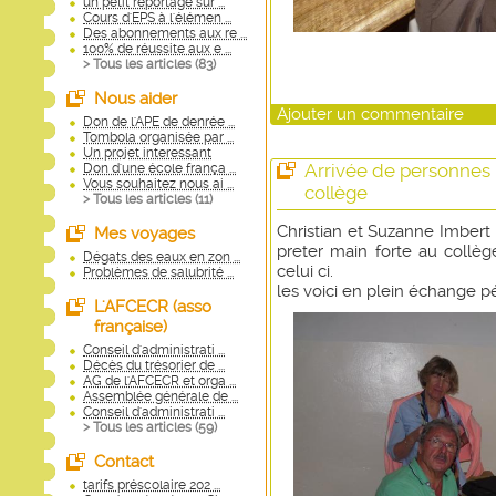
un petit reportage sur ...
Cours d'EPS à l'élémen ...
Des abonnements aux re ...
100% de réussite aux e ...
> Tous les articles (
83
)
Nous aider
Ajouter un commentaire
Don de l'APE de denrée ...
Tombola organisée par ...
Un projet interessant
Arrivée de personnes 
Don d'une école frança ...
Vous souhaitez nous ai ...
collège
> Tous les articles (
11
)
Christian et Suzanne Imbert
Mes voyages
preter main forte au collè
Dégats des eaux en zon ...
celui ci.
Problèmes de salubrité ...
les voici en plein échange p
L'AFCECR (asso
française)
Conseil d'administrati ...
Décès du trésorier de ...
AG de l'AFCECR et orga ...
Assemblée générale de ...
Conseil d'administrati ...
> Tous les articles (
59
)
Contact
tarifs préscolaire 202 ...