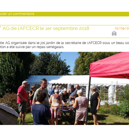
outer un commentaire
AG de l'AFCECR le 1er septembre 2018
01/09/2
tte AG organisée dans le joli jardin de la secrétaire de l'AFCECR sous un beau sol
eton a été suivie par un repas sénégalais.