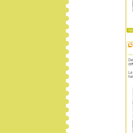
Aj
De
dif
La
hab