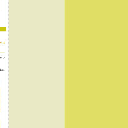
018
vie
les