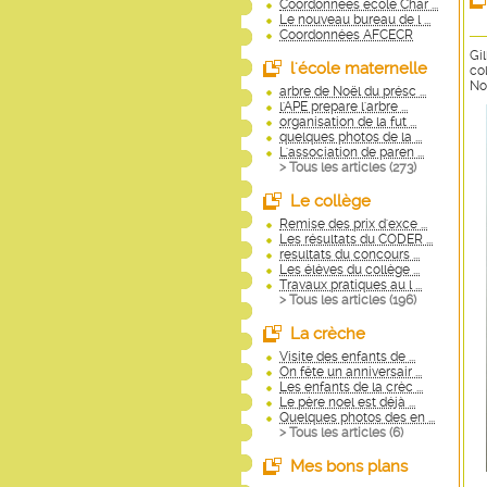
Coordonnées école Char ...
Le nouveau bureau de l ...
Coordonnées AFCECR
Gi
l'école maternelle
co
No
arbre de Noël du présc ...
l'APE prepare l'arbre ...
organisation de la fut ...
quelques photos de la ...
L'association de paren ...
> Tous les articles (
273
)
Le collège
Remise des prix d'exce ...
Les résultats du CODER ...
resultats du concours ...
Les élèves du collège ...
Travaux pratiques au l ...
> Tous les articles (
196
)
La crèche
Visite des enfants de ...
On fête un anniversair ...
Les enfants de la crèc ...
Le père noel est déjà ...
Quelques photos des en ...
> Tous les articles (
6
)
Mes bons plans