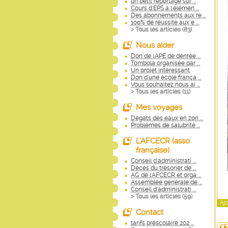
un petit reportage sur ...
Cours d'EPS à l'élémen ...
Des abonnements aux re ...
100% de réussite aux e ...
> Tous les articles (
83
)
Nous aider
Don de l'APE de denrée ...
Tombola organisée par ...
Un projet interessant
Don d'une école frança ...
Vous souhaitez nous ai ...
> Tous les articles (
11
)
Mes voyages
Dégats des eaux en zon ...
Problèmes de salubrité ...
L'AFCECR (asso
française)
Conseil d'administrati ...
Décès du trésorier de ...
AG de l'AFCECR et orga ...
Assemblée générale de ...
Conseil d'administrati ...
> Tous les articles (
59
)
Aj
Contact
tarifs préscolaire 202 ...