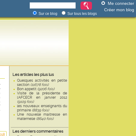
Me connecter
Créer mon blog
Sur ce blog
Sur tous les blogs
Les articles les plus lus
Quelques activités en petite
e
section
(11678 fois)
e
Bon appetit
(9206 fois)
n
Visite de la présidente de
n
l'AFCECR en janvier 2012
s
(9109 fois)
r
les nouveaux enseignants du
s
primaire
(8839 fois)
Une nouvelle maitresse en
maternelle
(8640 fois)
Les derniers commentaires
018