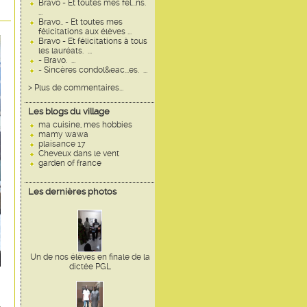
Bravo - Et toutes mes fél...ns.
...
Bravo.. - Et toutes mes
félicitations aux élèves ...
Bravo - Et félicitations à tous
les lauréats. ...
- Bravo. ...
- Sincères condol&eac...es. ...
> Plus de commentaires...
Les blogs du village
ma cuisine, mes hobbies
mamy wawa
plaisance 17
Cheveux dans le vent
garden of france
Les dernières photos
Un de nos élèves en finale de la
dictée PGL