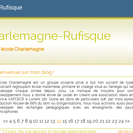
Rufisque
harlemagne-Rufisque
r l'école Charlemagne
ienvenue sur mon blog !
école Charlemagne est un groupe scolaire privé à but non lucratif de typ
sociatif regroupant école maternelle, primaire et collège situé au Sénégal qui s
veloppe chaque année depuis 2004. Le manque de moyens pour so
veloppement nous a donné envie de l'aider en créant une association relais e
ance (l'AFCECR à Lorient 56). Outre les dons de particuliers (5€ par mois aprè
duction fiscale de 66% du don) ou d'organisations, nous nous activons aussi pou
velopper des échanges pédagogiques avec les enseignants des pay
ancophones.
<<
4
5
6
7
8
9
10
11
12
13
14
15
16
17
18
19
20
21
22
23
24
>>
Cours de vacances à l'école élémentaire
06/09/2