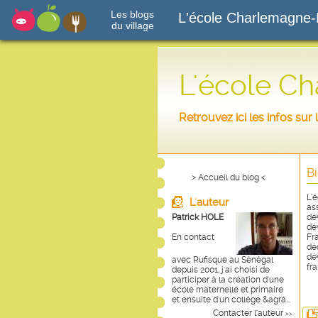
Les blogs
L'école Charlemagne-
du village
L'école C
Retrouvez ici les infos su
B
> Accueil du blog <
L’
L'auteur
as
Patrick HOLE
dé
dé
En contact
Fr
dé
dé
avec Rufisque au Sénégal
fr
depuis 2001, j'ai choisi de
participer à la création d'une
école maternelle et primaire
et ensuite d'un collège &agra...
Contacter l'auteur
>>