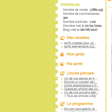
Statistiques
Nombre de visites :
3 662 433
Nombre de commentaires :
320
Nombre d'articles :
1 101
Dernière màj le
10/04/2024
Blog créé le
06/08/2007
Mes recettes
tarifs collège 2024 20 ...
tarifs élémentaire 202 ...
Mon jardin
Ma santé
L'école primaire
Un de nos élèves en fi ...
Encore un soutien de l ...
sortie pedagogique a D ...
Quelques photos des so ...
Un de nos anciens élèv ...
> Tous les articles (
465
)
Le programme
Encore d'excellents ré ...