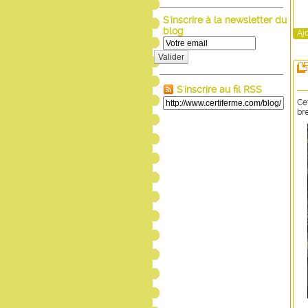
S'inscrire à la newsletter du
blog
Aj
Valider
S'inscrire au fil RSS
Ce
br