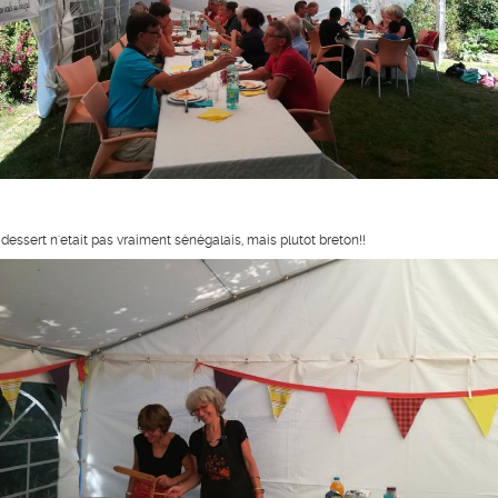
 dessert n'etait pas vraiment sénégalais, mais plutot breton!!