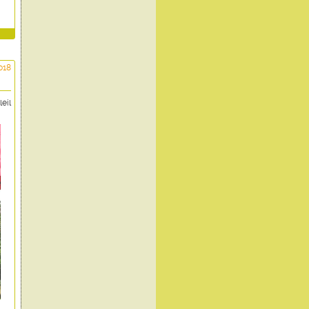
018
eil