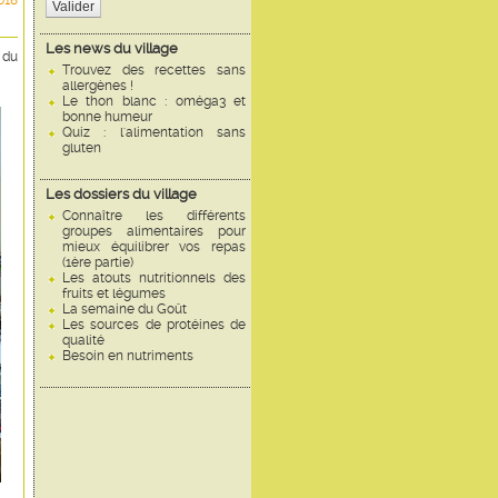
018
Valider
Les news du village
 du
Trouvez des recettes sans
allergènes !
Le thon blanc : oméga3 et
bonne humeur
Quiz : l'alimentation sans
gluten
Les dossiers du village
Connaître les différents
groupes alimentaires pour
mieux équilibrer vos repas
(1ère partie)
Les atouts nutritionnels des
fruits et légumes
La semaine du Goût
Les sources de protéines de
qualité
Besoin en nutriments