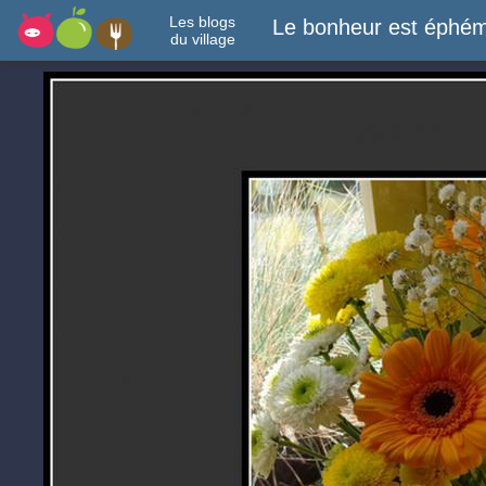
Les blogs
Le bonheur est éphém
du village