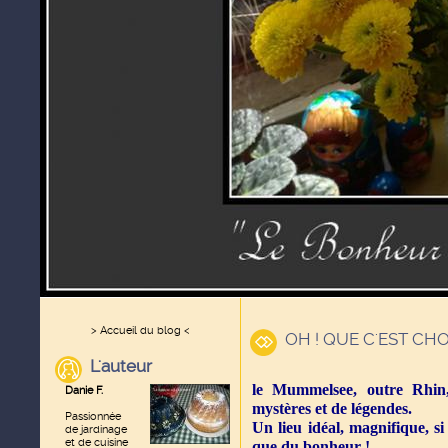
> Accueil du blog <
OH ! QUE C'EST CHOLI
L'auteur
le Mummelsee, outre Rhin,
Danie F.
mystères et de légendes.
Passionnée
Un lieu idéal, magnifique, si
de jardinage
et de cuisine
que du bonheur !