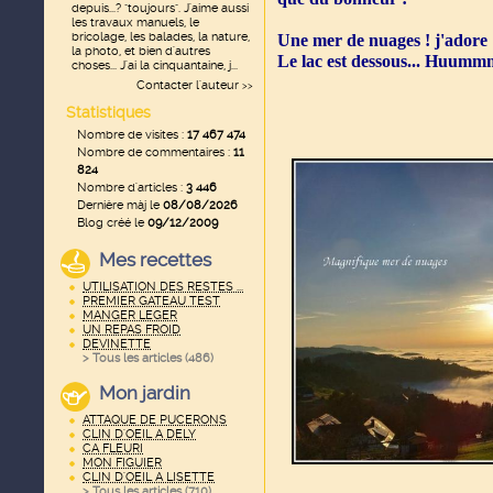
depuis...? "toujours". J'aime aussi
les travaux manuels, le
bricolage, les balades, la nature,
Une mer de nuages ! j'adore
la photo, et bien d'autres
Le lac est dessous... Huumm
choses... J'ai la cinquantaine, j...
Contacter l'auteur
>>
Statistiques
Nombre de visites :
17 467 474
Nombre de commentaires :
11
824
Nombre d'articles :
3 446
Dernière màj le
08/08/2026
Blog créé le
09/12/2009
Mes recettes
UTILISATION DES RESTES ...
PREMIER GATEAU TEST
MANGER LEGER
UN REPAS FROID
DEVINETTE
> Tous les articles (
486
)
Mon jardin
ATTAQUE DE PUCERONS
CLIN D'OEIL A DELY
CA FLEURI
MON FIGUIER
CLIN D'OEIL A LISETTE
> Tous les articles (
710
)