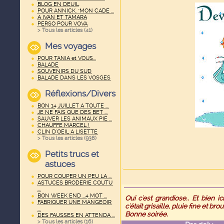
BLOG EN DEUIL
POUR ANNICK. "MON CADE ...
A IVAN ET TAMARA
PERSO POUR VOVA
> Tous les articles (
41
)
Mes voyages
POUR TANIA et VOUS...
BALADE
SOUVENIRS DU SUD
BALADE DANS LES VOSGES
Réflexions/Divers
BON 14 JUILLET A TOUTE ...
JE NE FAIS QUE DES BET ...
SAUVER LES ANIMAUX PIE ...
CHAUFFE MARCEL !
CLIN D'OEIL A LISETTE
> Tous les articles (
938
)
Petits trucs et
astuces
POUR COUPER UN PEU LA ...
ASTUCES BRODERIE COUTU
...
BON WEEK END ...4 MOT ...
Oui c'est grandiose.. Et bien i
FABRIQUER UNE MANGEOIR
c'était grisaille, pluie fine et brou
...
Bonne soirée.
DES FAUSSES EN ATTENDA ...
> Tous les articles (
16
)