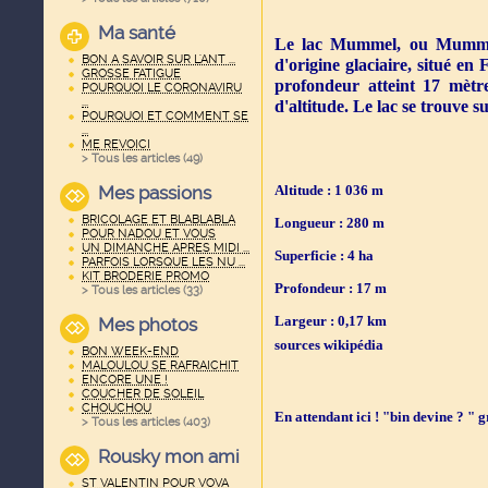
Ma santé
Le lac Mummel, ou Mummels
BON A SAVOIR SUR L'ANT ...
d'origine glaciaire, situé en 
GROSSE FATIGUE
profondeur atteint 17 mètre
POURQUOI LE CORONAVIRU
...
d'altitude. Le lac se trouve 
POURQUOI ET COMMENT SE
...
ME REVOICI
> Tous les articles (
49
)
Altitude : 1 036 m
Mes passions
BRICOLAGE ET BLABLABLA
Longueur : 280 m
POUR NADOU ET VOUS
UN DIMANCHE APRES MIDI ...
Superficie : 4 ha
PARFOIS LORSQUE LES NU ...
KIT BRODERIE PROMO
Profondeur : 17 m
> Tous les articles (
33
)
Largeur : 0,17 km
Mes photos
sources wikipédia
BON WEEK-END
MALOULOU SE RAFRAICHIT
ENCORE UNE !
COUCHER DE SOLEIL
CHOUCHOU
En attendant ici ! "bin devine ? " g
> Tous les articles (
403
)
Rousky mon ami
ST VALENTIN POUR VOVA