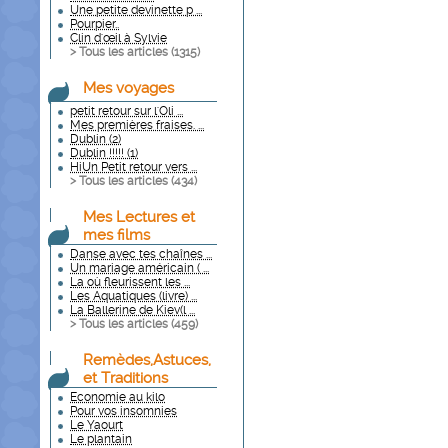
Une petite devinette p ...
Pourpier..
Clin d'œil à Sylvie
> Tous les articles (
1315
)
Mes voyages
petit retour sur l'Oli ...
Mes premières fraises. ...
Dublin (2)
Dublin !!!!! (1)
HiUn Petit retour vers ...
> Tous les articles (
434
)
Mes Lectures et
mes films
Danse avec tes chaînes ...
Un mariage américain ( ...
La où fleurissent les ...
Les Aquatiques (livre) ...
La Ballerine de Kiev(l ...
> Tous les articles (
459
)
Remèdes,Astuces,
et Traditions
Economie au kilo
Pour vos insomnies
Le Yaourt
Le plantain