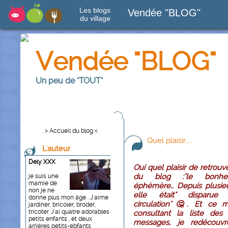
Les blogs
Vendée "BLOG"
du village
Vendée "BLOG"
Un peu de "TOUT"
> Accueil du blog <
Quel plaisir....
L'auteur
Dely XXX
Oui quel plaisir de retrouv
du blog :"le bonhe
je suis une
mamie de
éphémère.. Depuis plusie
non je ne
elle était" disparu
donne plus mon âge . J'aime
circulation"🤔. Et ce 
jardiner, bricoler, broder,
tricoter. J'ai quatre adorables
consultant la liste des 
petits enfants , et deux
messages, je redécouvr
arrières petits-ebfants