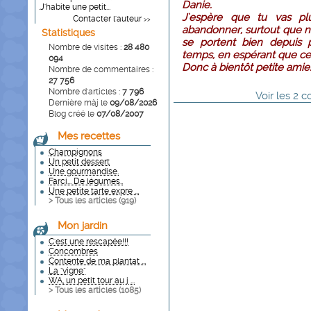
Danie.
.J'habite une petit...
J'espère que tu vas pl
Contacter l'auteur
>>
abandonner, surtout que n
Statistiques
se portent bien depuis p
Nombre de visites :
28 480
temps, en espérant que ce
094
Donc à bientôt petite amie
Nombre de commentaires :
27 756
Nombre d'articles :
7 796
Voir
les
2
co
Dernière màj le
09/08/2026
Blog créé le
07/08/2007
Mes recettes
Champignons
Un petit dessert
Une gourmandise.
Farci... De légumes..
Une petite tarte expre ...
> Tous les articles (
919
)
Mon jardin
C'est une rescapée!!!
Concombres
Contente de ma plantat ...
La "vigne"
WA, un petit tour au j ...
> Tous les articles (
1085
)