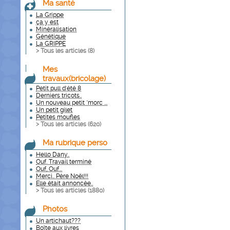
Ma santé
La Grippe
ça y est
Minéralisation
Génétique
La GRIPPE
> Tous les articles (
8
)
Mes
travaux(bricolage)
Petit pull d'été 8
Derniers tricots..
Un nouveau petit "morc ...
Un petit gilet
Petites moufles
> Tous les articles (
620
)
Ma rubrique perso
Hello Dany..
Ouf. Travail terminé
Ouf, Ouf...
Merci.. Père Noël!!!
Elle était annoncée..
> Tous les articles (
1880
)
Photos
Un artichaut???
Boîte aux livres