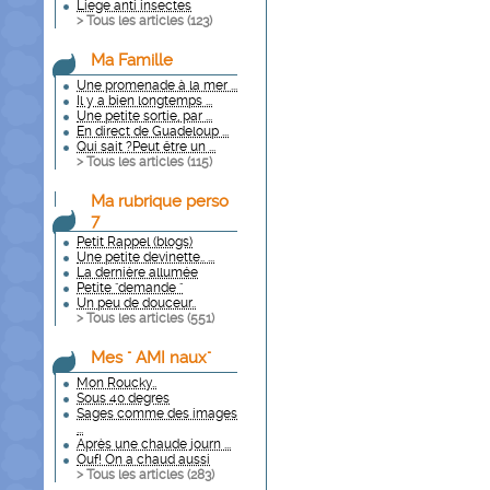
Liege anti insectes
> Tous les articles (
123
)
Ma Famille
Une promenade à la mer ...
Il y a bien longtemps ...
Une petite sortie, par ...
En direct de Guadeloup ...
Qui sait ?Peut être un ...
> Tous les articles (
115
)
Ma rubrique perso
7
Petit Rappel (blogs)
Une petite devinette.. ...
La dernière allumée
Petite "demande "
Un peu de douceur..
> Tous les articles (
551
)
Mes " AMI naux"
Mon Roucky..
Sous 40 degres
Sages comme des images
...
Après une chaude journ ...
Ouf! On a chaud aussi
> Tous les articles (
283
)