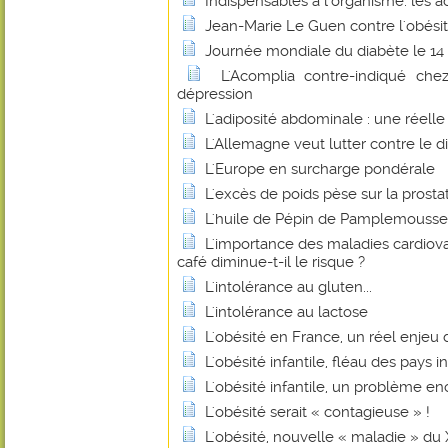
Indispensables à l'organisme: les a
Jean-Marie Le Guen contre l'obésité
Journée mondiale du diabète le 1
L'Acomplia contre-indiqué chez
dépression
L'adiposité abdominale : une réell
L'Allemagne veut lutter contre le di
L'Europe en surcharge pondérale
L'excès de poids pèse sur la prosta
L'huile de Pépin de Pamplemousse
L'importance des maladies cardiovas
café diminue-t-il le risque ?
L'intolérance au gluten...
L'intolérance au lactose
L'obésité en France, un réel enjeu
L'obésité infantile, fléau des pays in
L'obésité infantile, un problème en
L'obésité serait « contagieuse » !
L'obésité, nouvelle « maladie » du