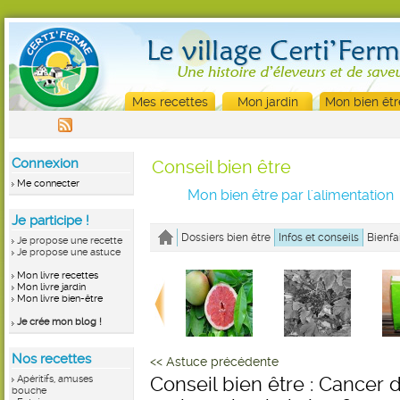
Mes recettes
Mon jardin
Mon bien êtr
Connexion
Conseil bien être
Me connecter
Mon bien être par l'alimentation
Je participe !
Dossiers bien être
Infos et conseils
Bienfa
Je propose une recette
Je propose une astuce
Mon livre recettes
Mon livre jardin
Mon livre bien-être
Je crée mon blog !
Nos recettes
<< Astuce précédente
Apéritifs, amuses
Conseil bien être : Cancer d
bouche