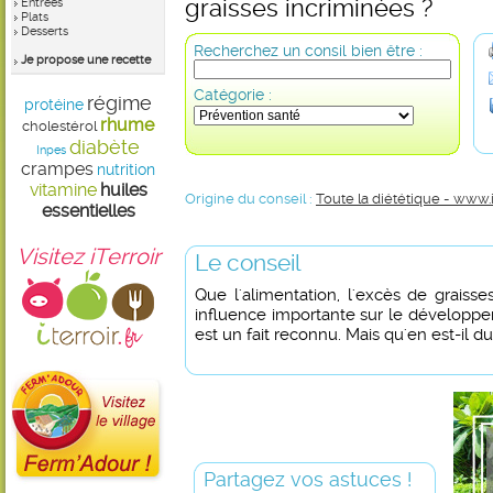
graisses incriminées ?
Entrées
Plats
Desserts
Recherchez un consil bien être :
Je propose une recette
Catégorie :
régime
protéine
rhume
cholestérol
diabète
Inpes
crampes
nutrition
vitamine
huiles
Origine du conseil :
Toute la diététique - www.
essentielles
Visitez iTerroir
Le conseil
Que l'alimentation, l'excès de graisse
influence importante sur le dévelop
est un fait reconnu. Mais qu'en est-il d
Partagez vos astuces !