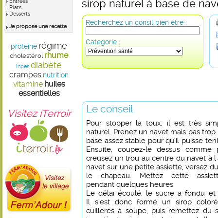
sirop naturel à base de nav
Entrées
Plats
Desserts
Recherchez un consil bien être :
Je propose une recette
Catégorie :
régime
protéine
rhume
cholestérol
diabète
Inpes
crampes
nutrition
vitamine
huiles
essentielles
Le conseil
Visitez iTerroir
Pour stopper la toux, il est très si
naturel. Prenez un navet mais pas trop 
base assez stable pour qu'il puisse ten
Ensuite, coupez-le dessus comme 
creusez un trou au centre du navet à l'
navet sur une petite assiette, versez d
le chapeau. Mettez cette assiett
pendant quelques heures.
Le délai écoulé, le sucre a fondu et
Il s'est donc formé un sirop colo
cuillères à soupe, puis remettez du s