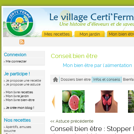
Mes recettes
Mon jardin
Mon bien êtr
Connexion
Conseil bien être
Me connecter
Mon bien être par l'alimentation
Je participe !
Dossiers bien être
Infos et conseils
Bienfa
Je propose une recette
Je propose une astuce
Mon livre recettes
Mon livre jardin
Mon livre bien-être
Je crée mon blog !
Nos recettes
<< Astuce précédente
Apéritifs, amuses
Conseil bien être : Stopper
bouche