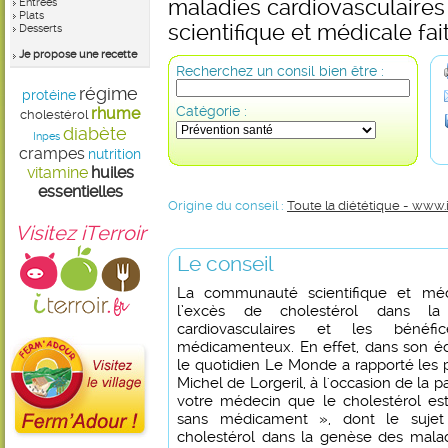
maladies cardiovasculaire
Entrées
Plats
scientifique et médicale fait
Desserts
Je propose une recette
Recherchez un consil bien être :
régime
protéine
Catégorie :
rhume
cholestérol
diabète
Inpes
crampes
nutrition
vitamine
huiles
essentielles
Origine du conseil :
Toute la diététique - www.
Visitez iTerroir
Le conseil
La communauté scientifique et méd
l’excès de cholestérol dans l
cardiovasculaires et les bénéf
médicamenteux. En effet, dans son édi
le quotidien Le Monde a rapporté les 
Michel de Lorgeril, à l'occasion de la p
votre médecin que le cholestérol est
sans médicament », dont le sujet
cholestérol dans la genèse des malad