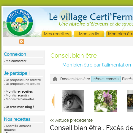
Mes recettes
Mon jardin
Mon bien êtr
Connexion
Conseil bien être
Me connecter
Mon bien être par l'alimentation
Je participe !
Dossiers bien être
Infos et conseils
Bienfa
Je propose une recette
Je propose une astuce
Mon livre recettes
Mon livre jardin
Mon livre bien-être
Je crée mon blog !
Nos recettes
<< Astuce précédente
Apéritifs, amuses
Conseil bien être : Excès de
bouche