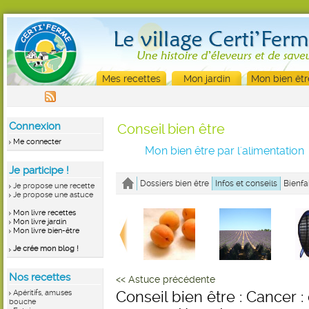
Mes recettes
Mon jardin
Mon bien êtr
Connexion
Conseil bien être
Me connecter
Mon bien être par l'alimentation
Je participe !
Dossiers bien être
Infos et conseils
Bienfa
Je propose une recette
Je propose une astuce
Mon livre recettes
Mon livre jardin
Mon livre bien-être
Je crée mon blog !
Nos recettes
<< Astuce précédente
Apéritifs, amuses
Conseil bien être : Cancer 
bouche