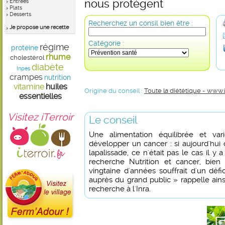
nous protègent
Entrées
Plats
Desserts
Recherchez un consil bien être :
Je propose une recette
Catégorie :
régime
protéine
rhume
cholestérol
diabète
Inpes
crampes
nutrition
vitamine
huiles
Origine du conseil :
Toute la diététique - www.
essentielles
Visitez iTerroir
Le conseil
Une alimentation équilibrée et va
développer un cancer : si aujourd'hui
lapalissade, ce n'était pas le cas il y
recherche Nutrition et cancer, bien
vingtaine d'années souffrait d'un défic
auprès du grand public » rappelle ainsi
recherche à l'Inra.