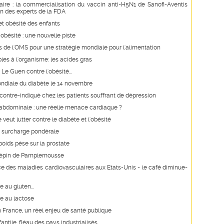
aire : la commercialisation du vaccin anti-H5N1 de Sanofi-Aventis
en des experts de la FDA
t obésité des enfants
 obésité : une nouvelle piste
s de l'OMS pour une stratégie mondiale pour l'alimentation
les à l'organisme: les acides gras
Le Guen contre l'obésité...
ndiale du diabète le 14 novembre
contre-indiqué chez les patients souffrant de dépression
 abdominale : une réelle menace cardiaque ?
veut lutter contre le diabète et l'obésité
n surcharge pondérale
poids pèse sur la prostate
 Pépin de Pamplemousse
e des maladies cardiovasculaires aux Etats-Unis - le café diminue-
e au gluten...
ce au lactose
n France, un réel enjeu de santé publique
fantile, fléau des pays industrialisés