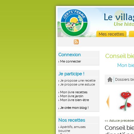
Mes recettes
Connexion
Conseil bi
Me connecter
Mon bie
Je participe !
Dossiers bi
Je propose une recette
Je propose une astuce
Mon livre recettes
Mon livre jardin
Mon livre bien-être
Je crée mon blog !
Nos recettes
<< Astuce précéde
Conseil bi
Apéritifs, amuses
bouche