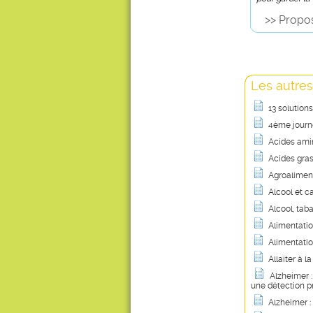
>> Propos
Les autres
13 solution
4ème journé
Acides amin
Acides gras
Agroaliment
Alcool et ca
Alcool, tab
Alimentation
Alimentatio
Allaiter à 
Alzheimer 
une détection p
Alzheimer :