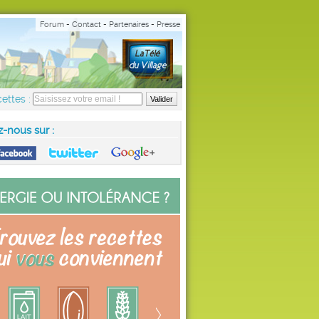
Forum
-
Contact
-
Partenaires
-
Presse
ettes :
z-nous sur :