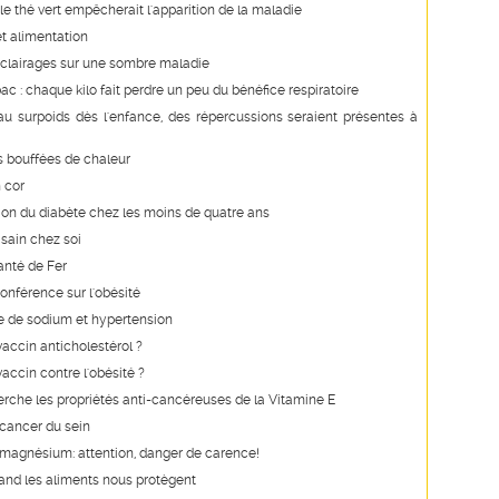
 le thé vert empêcherait l'apparition de la maladie
t alimentation
éclairages sur une sombre maladie
bac : chaque kilo fait perdre un peu du bénéfice respiratoire
au surpoids dès l'enfance, des répercussions seraient présentes à
s bouffées de chaleur
 cor
on du diabète chez les moins de quatre ans
 sain chez soi
anté de Fer
conférence sur l'obésité
e de sodium et hypertension
vaccin anticholestérol ?
vaccin contre l'obésité ?
erche les propriétés anti-cancéreuses de la Vitamine E
cancer du sein
 magnésium: attention, danger de carence!
and les aliments nous protègent