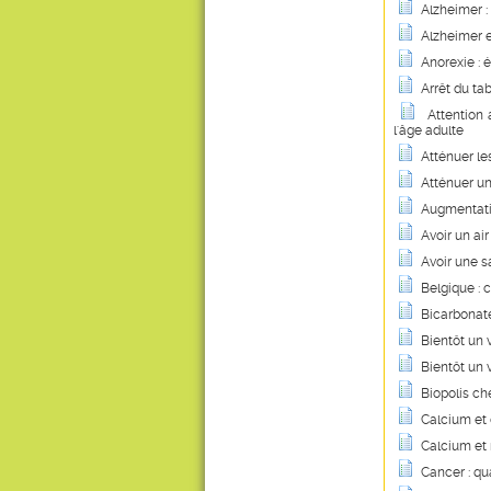
Alzheimer :
Alzheimer e
Anorexie : 
Arrêt du ta
Attention 
l'âge adulte
Atténuer le
Atténuer un
Augmentati
Avoir un air
Avoir une s
Belgique : 
Bicarbonat
Bientôt un 
Bientôt un 
Biopolis ch
Calcium et 
Calcium et
Cancer : qu