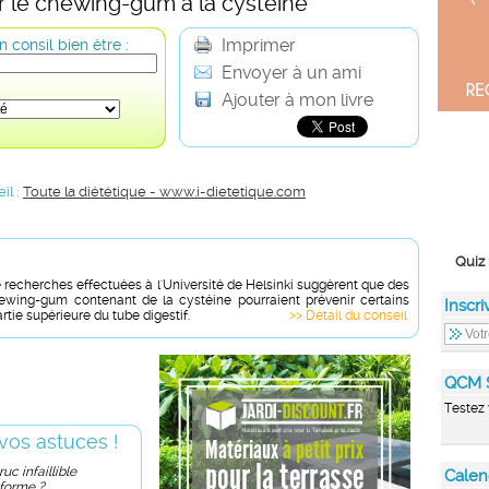
ar le chewing-gum à la cystéine
Imprimer
 consil bien être :
Envoyer à un ami
Ajouter à mon livre
il :
Toute la diététique - www.i-dietetique.com
Quiz 
e recherches effectuées à l'Université de Helsinki suggèrent que des
hewing-gum contenant de la cystéine pourraient prévenir certains
Inscri
rtie supérieure du tube digestif.
>> Détail du conseil
QCM 
Testez 
vos astuces !
uc infaillible
Calen
 forme ?