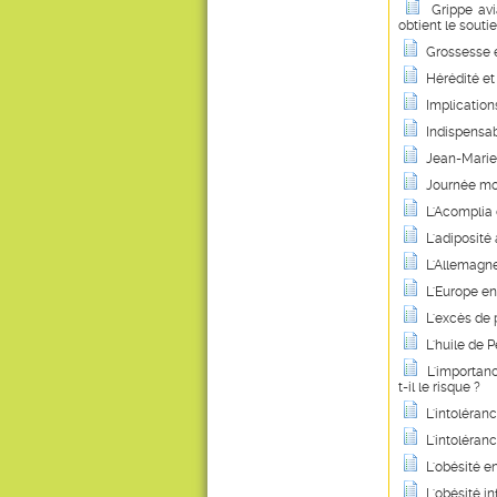
Grippe avi
obtient le souti
Grossesse e
Hérédité et
Implication
Indispensab
Jean-Marie 
Journée mo
L'Acomplia 
L'adiposité
L'Allemagne 
L'Europe e
L'excès de 
L'huile de
L'importanc
t-il le risque ?
L'intoléranc
L'intoléran
L'obésité e
L'obésité in