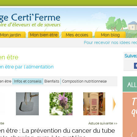
Mon jardin
Mon bien être
Mes écoles
Mon blog
Pour recevoir nos idées rec
Suive
en être
n être par l'alimentation
en être
Infos et conseils
Bienfaits
Composition nutritionnelle
nte
Astuce suivante >>
en être : La prévention du cancer du tube