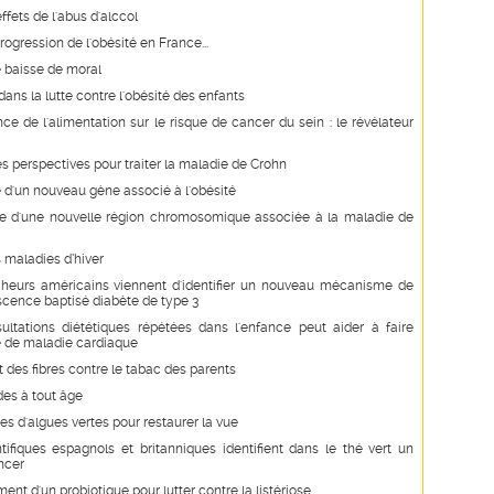
ffets de l'abus d'alccol
rogression de l'obésité en France...
 baisse de moral
dans la lutte contre l'obésité des enfants
nce de l'alimentation sur le risque de cancer du sein : le révélateur
s perspectives pour traiter la maladie de Crohn
d'un nouveau gène associé à l'obésité
e d'une nouvelle région chromosomique associée à la maladie de
 maladies d’hiver
heurs américains viennent d'identifier un nouveau mécanisme de
cence baptisé diabète de type 3
ltations diététiques répétées dans l'enfance peut aider à faire
ue de maladie cardiaque
et des fibres contre le tabac des parents
des à tout âge
es d'algues vertes pour restaurer la vue
tifiques espagnols et britanniques identifient dans le thé vert un
ncer
nt d'un probiotique pour lutter contre la listériose