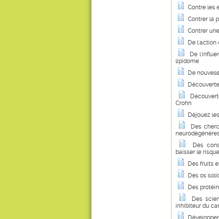
Contre les e
Contrer la p
Contrer une
De l'action 
De l'influe
lipidome
De nouvelle
Découverte 
Découvert
Crohn
Déjouez les
Des cherc
neurodégénéres
Des consu
baisser le risq
Des fruits 
Des os soli
Des protéin
Des scien
inhibiteur du ca
Développeme