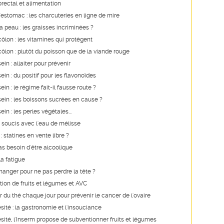
rectal et alimentation
'estomac : les charcuteries en ligne de mire
a peau : les graisses incriminées ?
ôlon : les vitamines qui protègent
ôlon : plutôt du poisson que de la viande rouge
in : allaiter pour prévenir
in : du positif pour les flavonoïdes
in : le régime fait-il fausse route ?
ein : les boissons sucrées en cause ?
in : les perles végétales...
 soucis avec l'eau de mélisse
: statines en vente libre ?
pas besoin d'être alcoolique
a fatigue
nger pour ne pas perdre la tête ?
on de fruits et légumes et AVC
u thé chaque jour pour prévenir le cancer de l'ovaire
ésité : la gastronomie et l'insouciance
ésité, l'Inserm propose de subventionner fruits et légumes