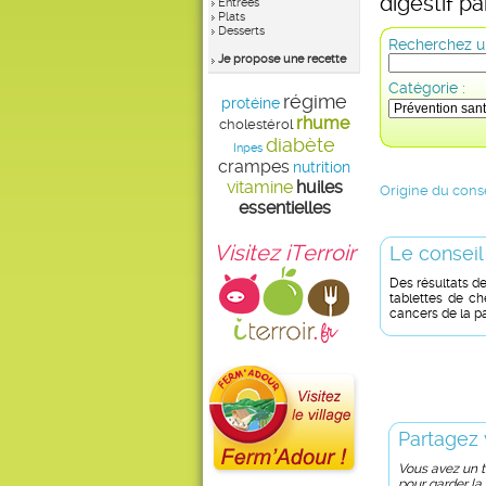
digestif p
Entrées
Plats
Desserts
Recherchez un
Je propose une recette
Catégorie :
régime
protéine
rhume
cholestérol
diabète
Inpes
crampes
nutrition
vitamine
huiles
Origine du conse
essentielles
Visitez iTerroir
Le conseil
Des résultats d
tablettes de c
cancers de la pa
Partagez 
Vous avez un tr
pour garder la