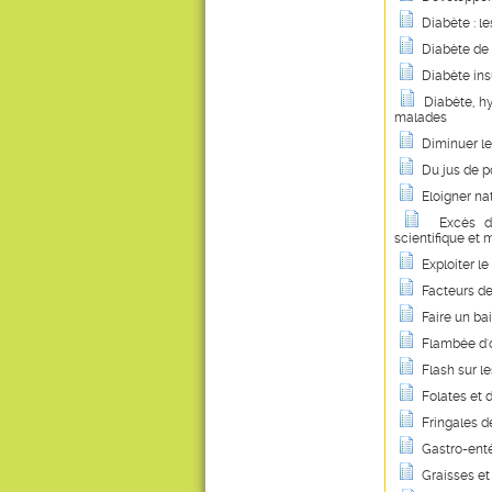
Diabète : l
Diabète de 
Diabète ins
Diabète, hy
malades
Diminuer le
Du jus de 
Eloigner na
Excès d
scientifique et m
Exploiter l
Facteurs de
Faire un ba
Flambée d'
Flash sur le
Folates et d
Fringales d
Gastro-enté
Graisses et 