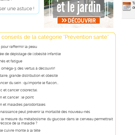
T
d
er une astuce !
 conseils de la catégorie "Prévention santé"
s pour raffermir la peau
e de dépistage de l'obésité infantile
és et fatigue
 oméga-3: des vertus à découvrir!
aire, grande distribution et obésité
ncer du sein : qu'importe le flacon...
ac et cancer colorectal
 et cancer : le point
n et maladies parodontales
la naissance peut prévenir la mortalité des nouveau-nés
: la mesure du métabolisme du glucose dans le cerveau permettrait
récoce de la maladie ?
 le cuivre monte à la tête