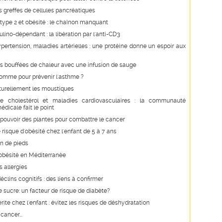
es greffes de cellules pancréatiques
type 2 et obésité : le chaînon manquant
ulino-dépendant : la libération par l'anti-CD3
pertension, maladies artérielles : une protéine donne un espoir aux
s bouffées de chaleur avec une infusion de sauge
pomme pour prévenir l'asthme ?
turellement les moustiques
e cholestérol et maladies cardiovasculaires : la communauté
édicale fait le point
e pouvoir des plantes pour combattre le cancer
 risque d'obésité chez l'enfant de 5 à 7 ans
in de pieds
obésité en Méditerranée
s allergies
éclins cognitifs : des liens à confirmer
e sucre: un facteur de risque de diabète?
rite chez l'enfant : évitez les risques de déshydratation
cancer...