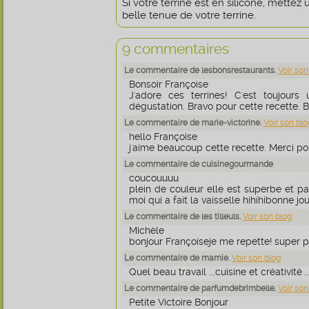
Si votre terrine est en silicone, mettez
belle tenue de votre terrine.
9 commentaires
Le commentaire de lesbonsrestaurants.
Voir son
Bonsoir Françoise
J'adore ces terrines! C'est toujours
dégustation. Bravo pour cette recette. Bi
Le commentaire de marie-victorine.
Voir son blo
hello Françoise
j'aime beaucoup cette recette. Merci po
Le commentaire de cuisinegourmande
coucouuuu
plein de couleur elle est superbe et pa
moi qui a fait la vaisselle hihihibonne jo
Le commentaire de les tilleuls.
Voir son blog
Michèle
bonjour Françoiseje me repette! super pr
Le commentaire de mamie.
Voir son blog
Quel beau travail ...cuisine et créativité .
Le commentaire de parfumdebrimbelle.
Voir son
Petite Victoire Bonjour