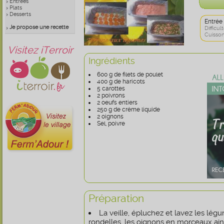
Entrées
Plats
Desserts
Entrée
Je propose une recette
Difficult
Cuisson
Visitez iTerroir
Ingrédients
600 g de filets de poulet
400 g de haricots
5 carottes
2 poivrons
2 oeufs entiers
250 g de crème liquide
2 oignons
Sel, poivre
Préparation
La veille, épluchez et lavez les lég
rondelles, les oignons en morceaux ains