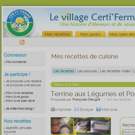
Mes recettes
Mon jardin
Mon bien êtr
Connexion
Mes recettes de cuisine
Me connecter
Les recettes
Les astuces
Les recettes vidéo
Je participe !
Je propose une recette
< Retour à la liste
Je propose une astuce
Terrine aux Légumes et Po
Mon livre recettes
Mon livre jardin
Proposée par
Françoise Delugré
> Voir ses recettes
Mon livre bien-être
Je crée mon blog !
Imprimer
Envoyer
Mon livre
Nos recettes
Recher
Apéritifs, amuses
bouche