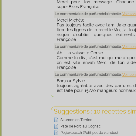
Merci pour ton message. Chacune 
super.Bises Françoise
Le commentaire de parfumdebrimbelle.
Voir son
Merci Michéle
Pas toujours facile avec l'ami Jako quand
tirer les lignes de la recette.Moi, j'ai to
risque d'oublier quelques éléments.
Françoise
Le commentaire de parfumdebrimbelle.
Voir son
Ah !.. la vaisselle Cerise
Comme tu dis , c'est moi qui me propose
on est vite envahi.Merci de ton aide
Françoise
Le commentaire de parfumdebrimbelle.
Voir son
Bonjour Sylvie
toujours agréable avec des parfums dif
est faite pour 15/20 mangeurs normau
Suggestions : 10 recettes sim
Saumon en Terrine
Pâté de Porc au Cognac
Potjevleesch (Petit pot de viandes)