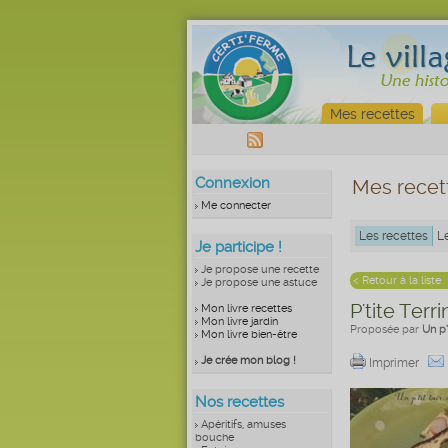
Mes recettes
Connexion
Mes recet
Me connecter
Les recettes
L
Je participe !
Je propose une recette
< Retour à la liste
Je propose une astuce
P'tite Terr
Mon livre recettes
Mon livre jardin
Proposée par
Un p’
Mon livre bien-être
Je crée mon blog !
Imprimer
Nos recettes
Apéritifs, amuses
bouche