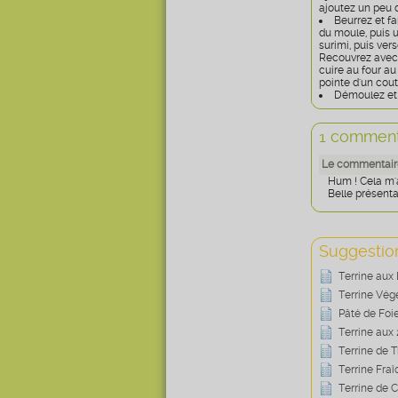
ajoutez un peu 
Beurrez et f
du moule, puis u
surimi, puis ver
Recouvrez avec 
cuire au four au
pointe d'un cout
Démoulez et l
1 comment
Le commentair
Hum ! Cela m'a 
Belle présenta
Suggestion
Terrine aux 
Terrine Végé
Pâté de Foie
Terrine aux
Terrine de 
Terrine Fraî
Terrine de C