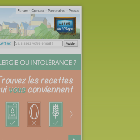
Forum
-
Contact
-
Partenaires
-
Presse
ettes :