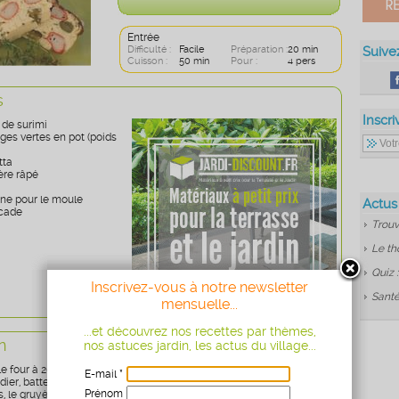
Entrée
Difficulté :
Facile
Préparation :
20 min
Suive
Cuisson :
50 min
Pour :
4 pers
s
Inscri
 de surimi
ges vertes en pot (poids
tta
ère râpé
ine pour le moule
Actus
cade
Trouv
Le th
Quiz 
Inscrivez-vous à notre newsletter
Santé
mensuelle...
...et découvrez nos recettes par thèmes,
n
nos astuces jardin, les actus du village...
e four à 200°C.
E-mail *
dier, battez la ricotta pour obtenir une consistance homogène.
Prénom
, le gruyère et un peu de ciboulette ciselée. Salez, poivrez et