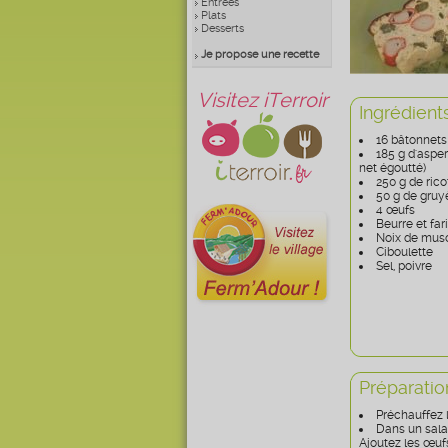
Entrées
Plats
Desserts
Je propose une recette
Visitez iTerroir
Ingrédient
16 bâtonnets
185 g d'asper
net égoutté)
250 g de rico
50 g de gruy
4 œufs
Beurre et far
Noix de mus
Ciboulette
Sel, poivre
Préparatio
Préchauffez l
Dans un sala
Ajoutez les œufs