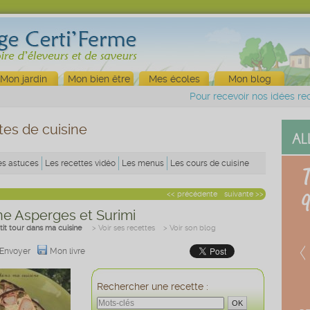
Mon jardin
Mon bien être
Mes écoles
Mon blog
Pour recevoir nos idées rec
tes de cuisine
es astuces
Les recettes vidéo
Les menus
Les cours de cuisine
<< précédente
suivante >>
ine Asperges et Surimi
tit tour dans ma cuisine
> Voir ses recettes
> Voir son blog
Envoyer
Mon livre
Rechercher une recette :