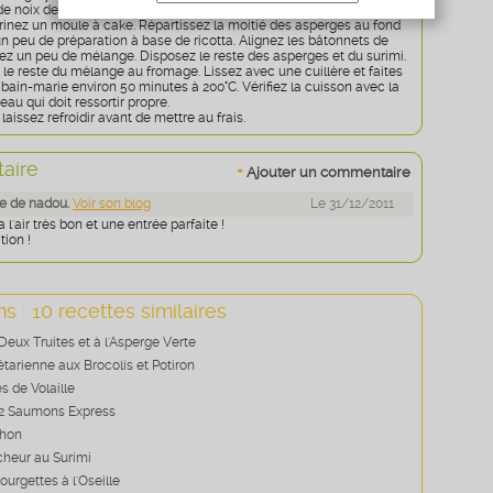
de noix de muscade. Mélangez.
Age
* obligatoire
arinez un moule à cake. Répartissez la moitié des asperges au fond
n peu de préparation à base de ricotta. Alignez les bâtonnets de
sez un peu de mélange. Disposez le reste des asperges et du surimi.
le reste du mélange au fromage. Lissez avec une cuillère et faites
 bain-marie environ 50 minutes à 200°C. Vérifiez la cuisson avec la
eau qui doit ressortir propre.
aissez refroidir avant de mettre au frais.
aire
+
Ajouter un commentaire
e de nadou.
Voir son blog
Le 31/12/2011
l'air très bon et une entrée parfaite !
tion !
s : 10 recettes similaires
Deux Truites et à l'Asperge Verte
tarienne aux Brocolis et Potiron
s de Volaille
 2 Saumons Express
Thon
cheur au Surimi
ourgettes à l'Oseille