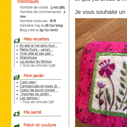
Statistiques
Nombre de visites :
3 001 981
Je vous souhaite un
Nombre de commentaires :
2
044
Nombre d'articles :
678
Dernière màj le
16/10/2019
Blog créé le
25/10/2007
Mes recettes
En été je me sens four ...
Petits fruits - varian ...
Vive l'été et ses peti ...
Shakshuka
La saveur du fenouil
> Tous les articles (
138
)
Mon jardin
C'est l'été !
Campanules et roses St ...
Coeur de pavot d'orien ...
...fraîches du jardin ...
Les dahlias !
> Tous les articles (
36
)
Ma santé
Patch et couture