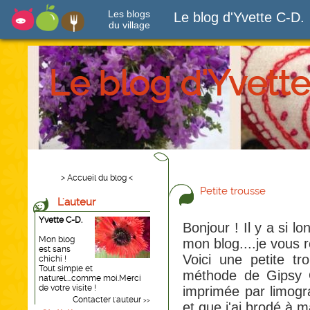
Les blogs
Le blog d'Yvette C-D.
du village
Le blog d'Yvette
> Accueil du blog <
Petite trousse
L'auteur
Yvette C-D.
Bonjour ! Il y a si l
Mon blog
mon blog....je vous r
est sans
Voici une petite tr
chichi !
Tout simple et
méthode de Gipsy Q
naturel....comme moi.Merci
de votre visite !
imprimée par limog
Contacter l'auteur
>>
et que j'ai brodé à m