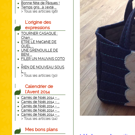
Bonne fête de Pâques !
Temps gris....à l'exté ...
> Tous les articles (
96
)
L'origine des
expressions
TOURNER CASAQUE :
Chan ...
ETRE LE MéCèNE DE
QUEL ...
UNE GRENOUILLE DE
BENI ...
FILER UN MAUVAIS COTO
...
RIEN DE NOUVEAU SOUS
L ...
> Tous les articles (
30
)
Calendrier de
l'Avent 2014
Carrés de Noël 2014 - ...
Carrés de Noël 2014 - ...
Carrés de Noël 2014 - ...
Carrés de Noël 2014 - ...
Carrés de Noël 2014 - ...
> Tous les articles (
24
)
Mes bons plans