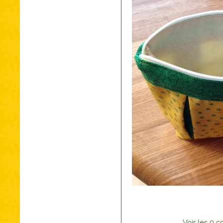
Voir
les
9
co