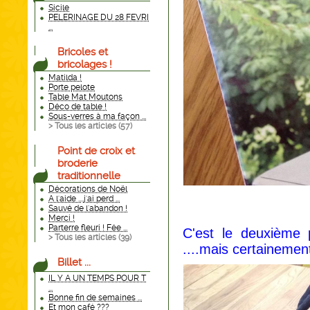
Sicile
PELERINAGE DU 28 FEVRI
...
Bricoles et
bricolages !
Matilda !
Porte pelote
Table Mat Moutons
Déco de table !
Sous-verres à ma façon ...
> Tous les articles (
57
)
Point de croix et
broderie
traditionnelle
Décorations de Noël
A l'aide ....j'ai perd ...
Sauvé de l'abandon !
Merci !
Parterre fleuri ! Fée ...
C'est le deuxième p
> Tous les articles (
39
)
....mais certainement
Billet ...
IL Y A UN TEMPS POUR T
...
Bonne fin de semaines ...
Et mon café ???