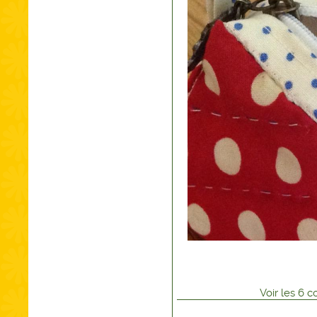
Voir
les
6
co