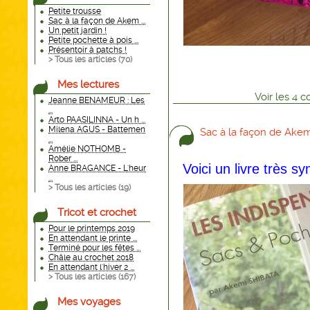
Petite trousse
Sac à la façon de Akem ...
Un petit jardin !
Petite pochette à pois ...
Présentoir à patchs !
> Tous les articles (
70
)
Mes lectures
Voir
les
4
co
Jeanne BENAMEUR : Les
...
Arto PAASILINNA - Un h ...
Milena AGUS - Battemen
Sac à la façon de Ake
...
Amélie NOTHOMB -
Rober ...
Voici un livre très s
Anne BRAGANCE - L'heur
...
> Tous les articles (
19
)
Tricot et crochet
Pour le printemps 2019
En attendant le printe ...
Terminé pour les fêtes ...
Châle au crochet 2018
En attendant l'hiver 2 ...
> Tous les articles (
167
)
Mes voyages