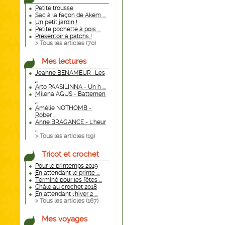
Petite trousse
Sac à la façon de Akem ...
Un petit jardin !
Petite pochette à pois ...
Présentoir à patchs !
> Tous les articles (
70
)
Mes lectures
Jeanne BENAMEUR : Les
...
Arto PAASILINNA - Un h ...
Milena AGUS - Battemen
...
Amélie NOTHOMB -
Rober ...
Anne BRAGANCE - L'heur
...
> Tous les articles (
19
)
Tricot et crochet
Pour le printemps 2019
En attendant le printe ...
Terminé pour les fêtes ...
Châle au crochet 2018
En attendant l'hiver 2 ...
> Tous les articles (
167
)
Mes voyages