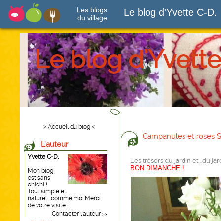
Les blogs
Le blog d'Yvette C-D.
du village
Le blog d'Yvette
> Accueil du blog <
Campanules et roses St
L'auteur
Yvette C-D.
Les trésors du jardin et....du jar
BON DIMANCHE !
Mon blog
est sans
chichi !
Tout simple et
naturel....comme moi.Merci
de votre visite !
Contacter l'auteur
>>