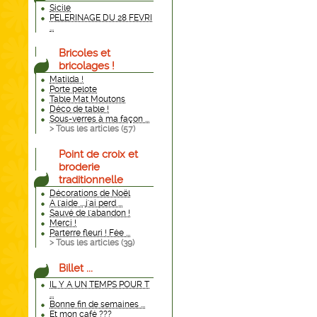
Sicile
PELERINAGE DU 28 FEVRI
...
Bricoles et
bricolages !
Matilda !
Porte pelote
Table Mat Moutons
Déco de table !
Sous-verres à ma façon ...
> Tous les articles (
57
)
Point de croix et
broderie
traditionnelle
Décorations de Noël
A l'aide ....j'ai perd ...
Sauvé de l'abandon !
Merci !
Parterre fleuri ! Fée ...
> Tous les articles (
39
)
Billet ...
IL Y A UN TEMPS POUR T
...
Bonne fin de semaines ...
Et mon café ???