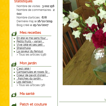
Statistiques
Nombre de visites :
3 002 156
Nombre de commentaires :
2
044
Nombre d'articles :
678
Dernière màj le
16/10/2019
Blog créé le
25/10/2007
Mes recettes
En été je me sens four ...
Petits fruits - varian ...
Vive l'été et ses peti ...
Shakshuka
La saveur du fenouil
> Tous les articles (
138
)
Mon jardin
C'est l'été !
Campanules et roses St ...
Coeur de pavot d'orien ...
...fraîches du jardin ...
Les dahlias !
> Tous les articles (
36
)
Ma santé
V
Patch et couture