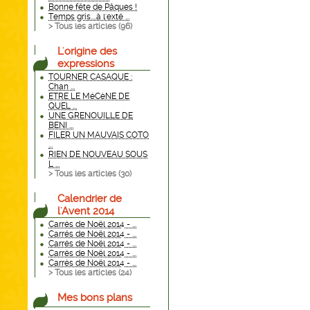
Bonne fête de Pâques !
Temps gris....à l'exté ...
> Tous les articles (
96
)
L'origine des
expressions
TOURNER CASAQUE :
Chan ...
ETRE LE MéCèNE DE
QUEL ...
UNE GRENOUILLE DE
BENI ...
FILER UN MAUVAIS COTO
...
RIEN DE NOUVEAU SOUS
L ...
> Tous les articles (
30
)
Calendrier de
l'Avent 2014
Carrés de Noël 2014 - ...
Carrés de Noël 2014 - ...
Carrés de Noël 2014 - ...
Carrés de Noël 2014 - ...
Carrés de Noël 2014 - ...
> Tous les articles (
24
)
Mes bons plans