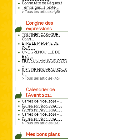
Bonne fête de Pâques !
Temps gris....à l'exté ...
> Tous les articles (
96
)
L'origine des
expressions
TOURNER CASAQUE :
Chan ...
ETRE LE MéCèNE DE
QUEL ...
UNE GRENOUILLE DE
BENI ...
FILER UN MAUVAIS COTO
...
RIEN DE NOUVEAU SOUS
L ...
> Tous les articles (
30
)
Calendrier de
l'Avent 2014
Carrés de Noël 2014 - ...
Carrés de Noël 2014 - ...
Carrés de Noël 2014 - ...
Carrés de Noël 2014 - ...
Carrés de Noël 2014 - ...
> Tous les articles (
24
)
Mes bons plans