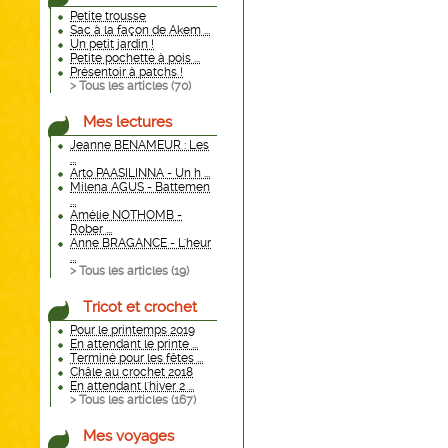
Petite trousse
Sac à la façon de Akem ...
Un petit jardin !
Petite pochette à pois ...
Présentoir à patchs !
> Tous les articles (
70
)
Mes lectures
Jeanne BENAMEUR : Les
...
Arto PAASILINNA - Un h ...
Milena AGUS - Battemen
...
Amélie NOTHOMB -
Rober ...
Anne BRAGANCE - L'heur
...
> Tous les articles (
19
)
Tricot et crochet
Pour le printemps 2019
En attendant le printe ...
Terminé pour les fêtes ...
Châle au crochet 2018
En attendant l'hiver 2 ...
> Tous les articles (
167
)
Mes voyages