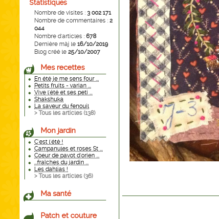
Statistiques
Nombre de visites :
3 002 171
Nombre de commentaires :
2
044
Nombre d'articles :
678
Dernière màj le
16/10/2019
Blog créé le
25/10/2007
Mes recettes
En été je me sens four ...
Petits fruits - varian ...
Vive l'été et ses peti ...
Shakshuka
La saveur du fenouil
> Tous les articles (
138
)
Mon jardin
C'est l'été !
Campanules et roses St ...
Coeur de pavot d'orien ...
...fraîches du jardin ...
Les dahlias !
> Tous les articles (
36
)
Ma santé
Patch et couture