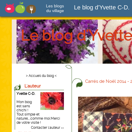
Les blogs
Le blog d'Yvette C-D.
du village
Le blog d'Yvette
> Accueil du blog <
Carrés de Noël 2014 - 
L'auteur
Yvette C-D.
Mon blog
est sans
chichi !
Tout simple et
naturel....comme moi.Merci
de votre visite !
Contacter l'auteur
>>