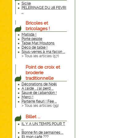
Sicile
PELERINAGE DU 28 FEVRI
...
Bricoles et
bricolages !
Matilda !
Porte pelote
Table Mat Moutons
Déco de table !
Sous-verres à ma façon ...
> Tous les articles (
57
)
Point de croix et
broderie
traditionnelle
Décorations de Noël
A l'aide ....j'ai perd ...
Sauvé de l'abandon !
Merci !
Parterre fleuri ! Fée ...
> Tous les articles (
39
)
Billet ...
IL Y A UN TEMPS POUR T
...
Bonne fin de semaines ...
Et mon café ???