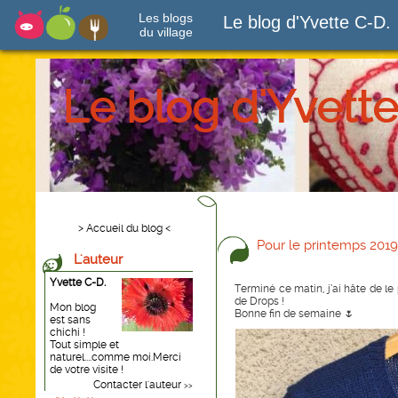
Les blogs
Le blog d'Yvette C-D.
du village
Le blog d'Yvette
> Accueil du blog <
Pour le printemps 2019
L'auteur
Yvette C-D.
Terminé ce matin, j’ai hâte de le 
de Drops !
Mon blog
Bonne fin de semaine 🌷
est sans
chichi !
Tout simple et
naturel....comme moi.Merci
de votre visite !
Contacter l'auteur
>>