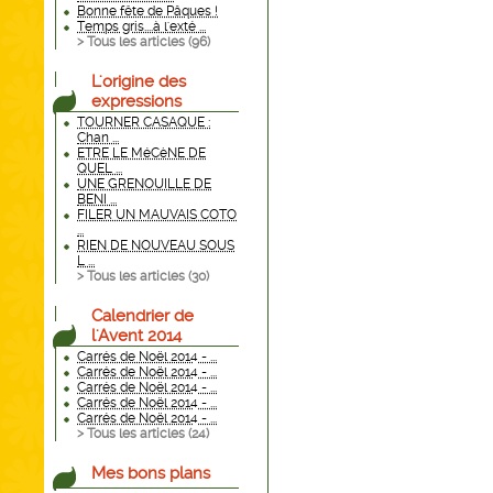
Bonne fête de Pâques !
Temps gris....à l'exté ...
> Tous les articles (
96
)
L'origine des
expressions
TOURNER CASAQUE :
Chan ...
ETRE LE MéCèNE DE
QUEL ...
UNE GRENOUILLE DE
BENI ...
FILER UN MAUVAIS COTO
...
RIEN DE NOUVEAU SOUS
L ...
> Tous les articles (
30
)
Calendrier de
l'Avent 2014
Carrés de Noël 2014 - ...
Carrés de Noël 2014 - ...
Carrés de Noël 2014 - ...
Carrés de Noël 2014 - ...
Carrés de Noël 2014 - ...
> Tous les articles (
24
)
Mes bons plans