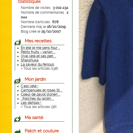
Statistiques
Nombre de visites :
3 002 434
Nombre de commentaires :
2
044
Nombre d'articles :
678
Dernière màj le
16/10/2019
Blog créé le
25/10/2007
Mes recettes
En été je me sens four ...
Petits fruits - varian ...
Vive l'été et ses peti ...
Shakshuka
La saveur du fenouil
> Tous les articles (
138
)
Mon jardin
C'est l'été !
Campanules et roses St ...
Coeur de pavot d'orien ...
...fraîches du jardin ...
Les dahlias !
> Tous les articles (
36
)
Ma santé
Patch et couture