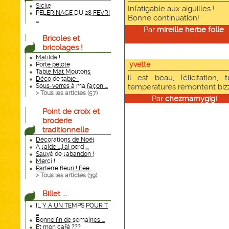
Sicile
Infatigable aux aiguilles !
PELERINAGE DU 28 FEVRI
Bonne continuation!
...
Par
mireille herbe folle
l
Bricoles et
bricolages !
Matilda !
yvette
Porte pelote
Table Mat Moutons
il est beau, félicitation
Déco de table !
Sous-verres à ma façon ...
températures remontent biz
> Tous les articles (
57
)
Par
chezmamygigi
le
Point de croix et
broderie
traditionnelle
Décorations de Noël
A l'aide ....j'ai perd ...
Sauvé de l'abandon !
Merci !
Parterre fleuri ! Fée ...
> Tous les articles (
39
)
Billet ...
IL Y A UN TEMPS POUR T
...
Bonne fin de semaines ...
Et mon café ???