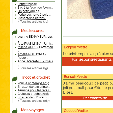
Petite trousse
Sac à la façon de Akem ...
Un petit jardin !
Petite pochette à pois ...
Présentoir à patchs !
> Tous les articles (
70
)
Mes lectures
Jeanne BENAMEUR : Les
...
Arto PAASILINNA - Un h ...
Bonjour Yvette
Milena AGUS - Battemen
...
Le printemps n'a qu'à bien se 
Amélie NOTHOMB -
Rober ...
Par
lesbonsrestaurants
Anne BRAGANCE - L'heur
...
> Tous les articles (
19
)
Bonsoir Yvette
Tricot et crochet
J'aime beaucoup ce petit pul
Pour le printemps 2019
En attendant le printe ...
joli petit pull pour fêter le p
Terminé pour les fêtes ...
Bises.
Châle au crochet 2018
En attendant l'hiver 2 ...
Par
chantal02
le
> Tous les articles (
167
)
Mes voyages
Coucou Yvette!