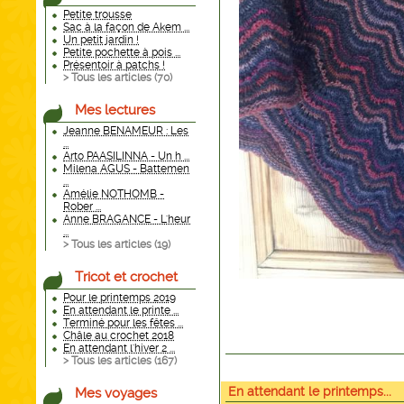
Petite trousse
Sac à la façon de Akem ...
Un petit jardin !
Petite pochette à pois ...
Présentoir à patchs !
> Tous les articles (
70
)
Mes lectures
Jeanne BENAMEUR : Les
...
Arto PAASILINNA - Un h ...
Milena AGUS - Battemen
...
Amélie NOTHOMB -
Rober ...
Anne BRAGANCE - L'heur
...
> Tous les articles (
19
)
Tricot et crochet
Pour le printemps 2019
En attendant le printe ...
Terminé pour les fêtes ...
Châle au crochet 2018
En attendant l'hiver 2 ...
> Tous les articles (
167
)
En attendant le printemps...
Mes voyages