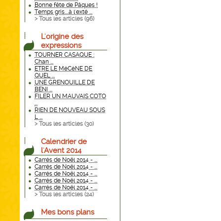
Bonne fête de Pâques !
Temps gris....à l'exté ...
> Tous les articles (
96
)
L'origine des
expressions
TOURNER CASAQUE :
Chan ...
ETRE LE MéCèNE DE
QUEL ...
UNE GRENOUILLE DE
BENI ...
FILER UN MAUVAIS COTO
...
RIEN DE NOUVEAU SOUS
L ...
> Tous les articles (
30
)
Calendrier de
l'Avent 2014
Carrés de Noël 2014 - ...
Carrés de Noël 2014 - ...
Carrés de Noël 2014 - ...
Carrés de Noël 2014 - ...
Carrés de Noël 2014 - ...
> Tous les articles (
24
)
Mes bons plans