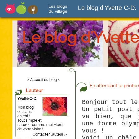
Les blogs
Le blog d'Yvette C-D.
du village
Le blog d'Yvette
> Accueil du blog <
En attendant le printe
L'auteur
Yvette C-D.
Bonjour tout l
Mon blog
Un petit post 
est sans
va bien, que 
chichi !
Tout simple et
une forme olym
naturel....comme moi.Merci
de votre visite !
vous !
Contacter l'auteur
>>
Voici un châle