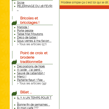
Modèle simple ça c'est toi qui le dit 
Sicile
PELERINAGE DU 28 FEVRI
...
Bricoles et
bricolages !
Matilda !
Porte pelote
Table Mat Moutons
Déco de table !
Sous-verres à ma façon ...
> Tous les articles (
57
)
Point de croix et
broderie
traditionnelle
Décorations de Noël
A l'aide ....j'ai perd ...
Sauvé de l'abandon !
Merci !
Parterre fleuri ! Fée ...
> Tous les articles (
39
)
Billet ...
IL Y A UN TEMPS POUR T
...
Bonne fin de semaines ...
Et mon café ???