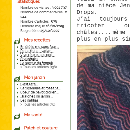
Statistiques
de ma nièce Je
Nombre de visites :
3 001 797
Drops.
Nombre de commentaires :
2
044
J’ai toujour
Nombre d'articles :
678
tricoter 
Dernière màj le
16/10/2019
Blog créé le
25/10/2007
châles....même
plus en plus s
Mes recettes
En été je me sens four ...
Petits fruits - varian ...
Vive l'été et ses peti ...
Shakshuka
La saveur du fenouil
> Tous les articles (
138
)
Mon jardin
C'est l'été !
Campanules et roses St ...
Coeur de pavot d'orien ...
...fraîches du jardin ...
Les dahlias !
> Tous les articles (
36
)
Ma santé
Patch et couture