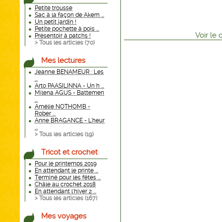
Petite trousse
Sac à la façon de Akem ...
Un petit jardin !
Petite pochette à pois ...
Voir
le
Présentoir à patchs !
> Tous les articles (
70
)
Mes lectures
Jeanne BENAMEUR : Les
...
Arto PAASILINNA - Un h ...
Milena AGUS - Battemen
...
Amélie NOTHOMB -
Rober ...
Anne BRAGANCE - L'heur
...
> Tous les articles (
19
)
Tricot et crochet
Pour le printemps 2019
En attendant le printe ...
Terminé pour les fêtes ...
Châle au crochet 2018
En attendant l'hiver 2 ...
> Tous les articles (
167
)
Mes voyages