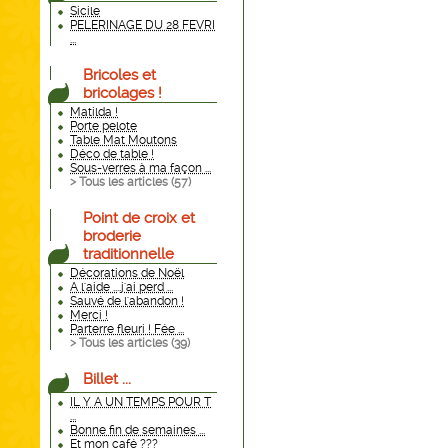
Sicile
PELERINAGE DU 28 FEVRI
...
Bricoles et
bricolages !
Matilda !
Porte pelote
Table Mat Moutons
Déco de table !
Sous-verres à ma façon ...
> Tous les articles (
57
)
Point de croix et
broderie
traditionnelle
Décorations de Noël
A l'aide ....j'ai perd ...
Sauvé de l'abandon !
Merci !
Parterre fleuri ! Fée ...
> Tous les articles (
39
)
Billet ...
IL Y A UN TEMPS POUR T
...
Bonne fin de semaines ...
Et mon café ???