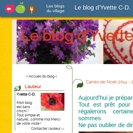
Les blogs
Le blog d'Yvette C-D.
du village
Le blog d'Yvette
> Accueil du blog <
Carrés de Noël 2014 - 
L'auteur
Yvette C-D.
Aujourd'hui je prépa
Mon blog
Tout est prêt pour
est sans
régalerons certai
chichi !
Tout simple et
sommes.
naturel....comme moi.Merci
de votre visite !
Ne pas oublier de dir
Contacter l'auteur
>>