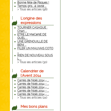
Bonne fête de Pâques !
Temps gris....à l'exté ...
> Tous les articles (
96
)
L'origine des
expressions
TOURNER CASAQUE :
Chan ...
ETRE LE MéCèNE DE
QUEL ...
UNE GRENOUILLE DE
BENI ...
FILER UN MAUVAIS COTO
...
RIEN DE NOUVEAU SOUS
L ...
> Tous les articles (
30
)
Calendrier de
l'Avent 2014
Carrés de Noël 2014 - ...
Carrés de Noël 2014 - ...
Carrés de Noël 2014 - ...
Carrés de Noël 2014 - ...
Carrés de Noël 2014 - ...
> Tous les articles (
24
)
Mes bons plans