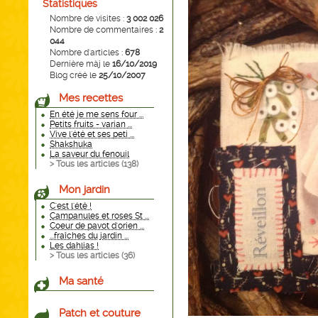
Statistiques
Nombre de visites :
3 002 026
Nombre de commentaires :
2
044
Nombre d'articles :
678
Dernière màj le
16/10/2019
Blog créé le
25/10/2007
Mes recettes
En été je me sens four ...
Petits fruits - varian ...
Vive l'été et ses peti ...
Shakshuka
La saveur du fenouil
> Tous les articles (
138
)
Mon jardin
C'est l'été !
Campanules et roses St ...
Coeur de pavot d'orien ...
...fraîches du jardin ...
Les dahlias !
> Tous les articles (
36
)
Ma santé
Patch et couture