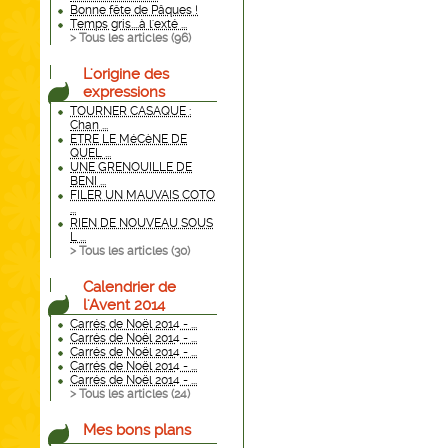
Bonne fête de Pâques !
Temps gris....à l'exté ...
> Tous les articles (
96
)
L'origine des
expressions
TOURNER CASAQUE :
Chan ...
ETRE LE MéCèNE DE
QUEL ...
UNE GRENOUILLE DE
BENI ...
FILER UN MAUVAIS COTO
...
RIEN DE NOUVEAU SOUS
L ...
> Tous les articles (
30
)
Calendrier de
l'Avent 2014
Carrés de Noël 2014 - ...
Carrés de Noël 2014 - ...
Carrés de Noël 2014 - ...
Carrés de Noël 2014 - ...
Carrés de Noël 2014 - ...
> Tous les articles (
24
)
Mes bons plans