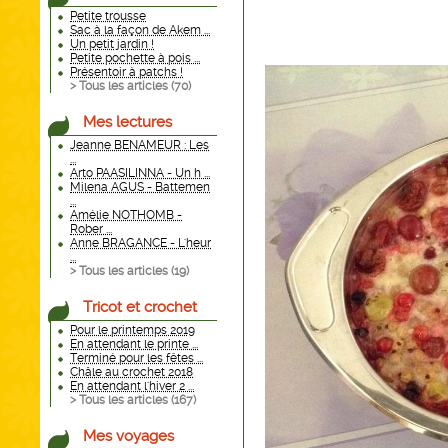
Petite trousse
Sac à la façon de Akem ...
Un petit jardin !
Petite pochette à pois ...
Présentoir à patchs !
> Tous les articles (
70
)
Mes lectures
Jeanne BENAMEUR : Les
...
Arto PAASILINNA - Un h ...
Milena AGUS - Battemen
...
Amélie NOTHOMB -
Rober ...
Anne BRAGANCE - L'heur
...
> Tous les articles (
19
)
Tricot et crochet
Pour le printemps 2019
En attendant le printe ...
Terminé pour les fêtes ...
Châle au crochet 2018
En attendant l'hiver 2 ...
> Tous les articles (
167
)
Mes voyages