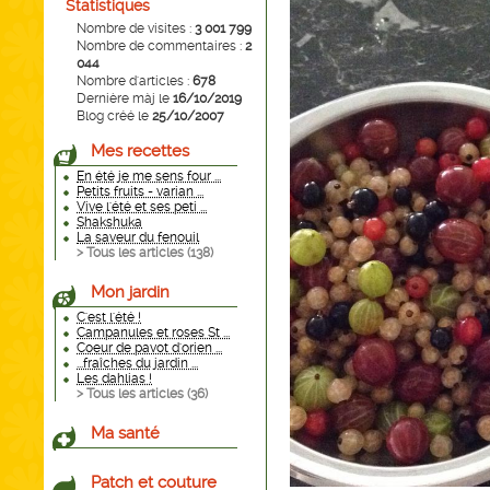
Statistiques
Nombre de visites :
3 001 799
Nombre de commentaires :
2
044
Nombre d'articles :
678
Dernière màj le
16/10/2019
Blog créé le
25/10/2007
Mes recettes
En été je me sens four ...
Petits fruits - varian ...
Vive l'été et ses peti ...
Shakshuka
La saveur du fenouil
> Tous les articles (
138
)
Mon jardin
C'est l'été !
Campanules et roses St ...
Coeur de pavot d'orien ...
...fraîches du jardin ...
Les dahlias !
> Tous les articles (
36
)
Ma santé
Patch et couture