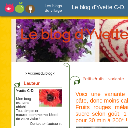
Les blogs
Le blog d'Yvette C-D.
du village
Le blog d'Yvette
> Accueil du blog <
Petits fruits - variante
L'auteur
Yvette C-D.
Voici une variante 
Mon blog
pâte, donc moins cal
est sans
Fruits rouges méla
chichi !
Tout simple et
sucre selon goût, 1
naturel....comme moi.Merci
de votre visite !
pour 30 min à 200* 
Contacter l'auteur
>>