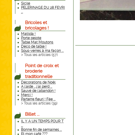
Sicile
PELERINAGE DU 28 FEVRI
...
Bricoles et
bricolages !
Matilda !
Porte pelote
Table Mat Moutons
Déco de table !
Sous-verres à ma façon ...
> Tous les articles (
57
)
Point de croix et
broderie
traditionnelle
Décorations de Noël
A l'aide ....j'ai perd ...
Sauvé de l'abandon !
Merci !
Parterre fleuri ! Fée ...
> Tous les articles (
39
)
Billet ...
IL Y A UN TEMPS POUR T
...
Bonne fin de semaines ...
Et mon café ???