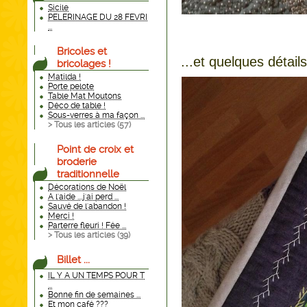
Sicile
PELERINAGE DU 28 FEVRI
...
Bricoles et
...et quelques détails
bricolages !
Matilda !
Porte pelote
Table Mat Moutons
Déco de table !
Sous-verres à ma façon ...
> Tous les articles (
57
)
Point de croix et
broderie
traditionnelle
Décorations de Noël
A l'aide ....j'ai perd ...
Sauvé de l'abandon !
Merci !
Parterre fleuri ! Fée ...
> Tous les articles (
39
)
Billet ...
IL Y A UN TEMPS POUR T
...
Bonne fin de semaines ...
Et mon café ???