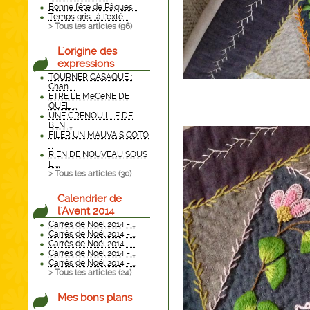
Bonne fête de Pâques !
Temps gris....à l'exté ...
> Tous les articles (
96
)
L'origine des
expressions
TOURNER CASAQUE :
Chan ...
ETRE LE MéCèNE DE
QUEL ...
UNE GRENOUILLE DE
BENI ...
FILER UN MAUVAIS COTO
...
RIEN DE NOUVEAU SOUS
L ...
> Tous les articles (
30
)
Calendrier de
l'Avent 2014
Carrés de Noël 2014 - ...
Carrés de Noël 2014 - ...
Carrés de Noël 2014 - ...
Carrés de Noël 2014 - ...
Carrés de Noël 2014 - ...
> Tous les articles (
24
)
Mes bons plans