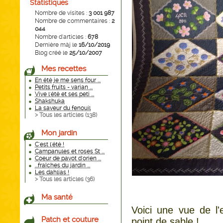
Statistiques
Nombre de visites :
3 001 987
Nombre de commentaires :
2
044
Nombre d'articles :
678
Dernière màj le
16/10/2019
Blog créé le
25/10/2007
Mes recettes
En été je me sens four ...
Petits fruits - varian ...
Vive l'été et ses peti ...
Shakshuka
La saveur du fenouil
> Tous les articles (
138
)
Mon jardin
C'est l'été !
Campanules et roses St ...
Coeur de pavot d'orien ...
...fraîches du jardin ...
Les dahlias !
> Tous les articles (
36
)
Ma santé
Voici une vue de l'
Patch et couture
point de sable !