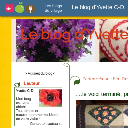
Les blogs
Le blog d'Yvette C-D.
du village
Le blog d'Yvette
> Accueil du blog <
Parterre fleuri ! Fée Pir
L'auteur
Yvette C-D.
....le voici terminé, 
Mon blog
est sans
chichi !
Tout simple et
naturel....comme moi.Merci
de votre visite !
Contacter l'auteur
>>