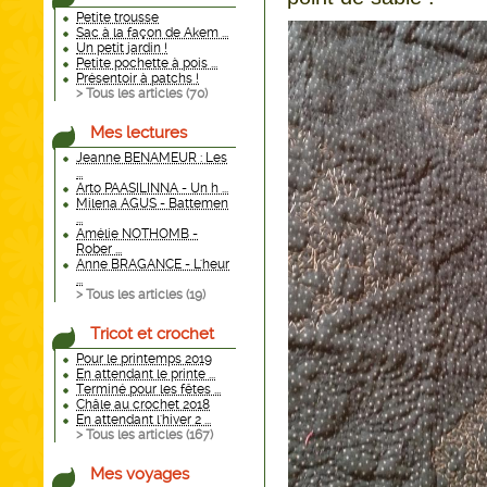
Petite trousse
Sac à la façon de Akem ...
Un petit jardin !
Petite pochette à pois ...
Présentoir à patchs !
> Tous les articles (
70
)
Mes lectures
Jeanne BENAMEUR : Les
...
Arto PAASILINNA - Un h ...
Milena AGUS - Battemen
...
Amélie NOTHOMB -
Rober ...
Anne BRAGANCE - L'heur
...
> Tous les articles (
19
)
Tricot et crochet
Pour le printemps 2019
En attendant le printe ...
Terminé pour les fêtes ...
Châle au crochet 2018
En attendant l'hiver 2 ...
> Tous les articles (
167
)
Mes voyages