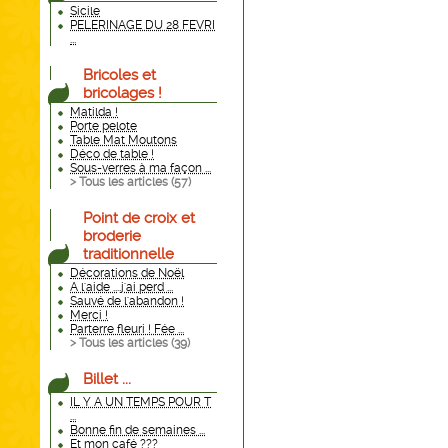
Sicile
PELERINAGE DU 28 FEVRI
...
Bricoles et
bricolages !
Matilda !
Porte pelote
Table Mat Moutons
Déco de table !
Sous-verres à ma façon ...
> Tous les articles (
57
)
Point de croix et
broderie
traditionnelle
Décorations de Noël
A l'aide ....j'ai perd ...
Sauvé de l'abandon !
Merci !
Parterre fleuri ! Fée ...
> Tous les articles (
39
)
Billet ...
IL Y A UN TEMPS POUR T
...
Bonne fin de semaines ...
Et mon café ???