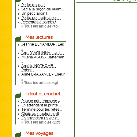
Petite trousse
Sac à la façon de Akem ...
Un petit jardin !
Petite pochette à pois ...
Présentoir à patchs !
> Tous les articles (
70
)
Mes lectures
Jeanne BENAMEUR : Les
...
Arto PAASILINNA - Un h ...
Milena AGUS - Battemen
...
Amélie NOTHOMB -
Rober ...
Anne BRAGANCE - L'heur
...
> Tous les articles (
19
)
Tricot et crochet
Pour le printemps 2019
En attendant le printe ...
Terminé pour les fêtes ...
Châle au crochet 2018
En attendant l'hiver 2 ...
> Tous les articles (
167
)
Mes voyages