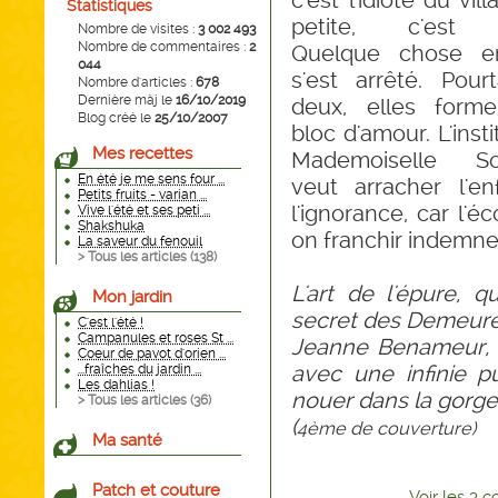
c'est l'idiote du vil
Statistiques
petite, c'est 
Nombre de visites :
3 002 493
Nombre de commentaires :
2
Quelque chose e
044
s'est arrêté. Pour
Nombre d'articles :
678
Dernière màj le
16/10/2019
deux, elles form
Blog créé le
25/10/2007
bloc d'amour. L'insti
Mes recettes
Mademoiselle So
En été je me sens four ...
veut arracher l'en
Petits fruits - varian ...
l'ignorance, car l'é
Vive l'été et ses peti ...
Shakshuka
on franchir indemne
La saveur du fenouil
> Tous les articles (
138
)
L'art de l'épure, q
Mon jardin
secret des Demeur
C'est l'été !
Campanules et roses St ...
Jeanne Benameur, e
Coeur de pavot d'orien ...
avec une infinie p
...fraîches du jardin ...
Les dahlias !
nouer dans la gorge
> Tous les articles (
36
)
(
4ème de couverture)
Ma santé
Patch et couture
Voir
les
3
co