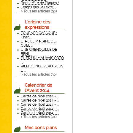
Bonne fête de Pâques !
Temps gris....à l'exté ...
> Tous les articles (
96
)
L'origine des
expressions
TOURNER CASAQUE :
Chan ...
ETRE LE MéCèNE DE
QUEL ...
UNE GRENOUILLE DE
BENI ...
FILER UN MAUVAIS COTO
...
RIEN DE NOUVEAU SOUS
L ...
> Tous les articles (
30
)
Calendrier de
l'Avent 2014
Carrés de Noël 2014 - ...
Carrés de Noël 2014 - ...
Carrés de Noël 2014 - ...
Carrés de Noël 2014 - ...
Carrés de Noël 2014 - ...
> Tous les articles (
24
)
Mes bons plans