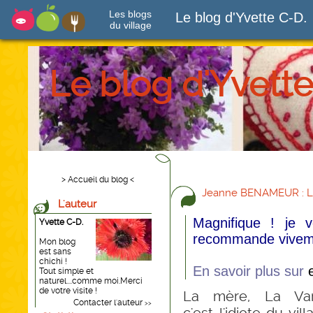
Les blogs
Le blog d'Yvette C-D.
du village
Le blog d'Yvette
> Accueil du blog <
Jeanne BENAMEUR : 
L'auteur
Magnifique ! je v
Yvette C-D.
recommande vivem
Mon blog
est sans
chichi !
En savoir plus sur
Tout simple et
naturel....comme moi.Merci
de votre visite !
La mère, La Var
Contacter l'auteur
>>