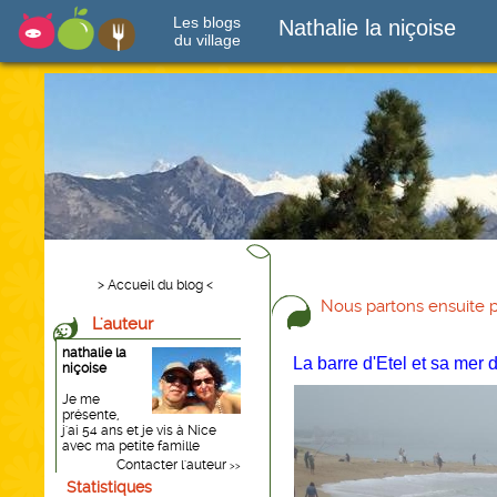
Les blogs
Nathalie la niçoise
du village
> Accueil du blog <
Nous partons ensuite p
L'auteur
nathalie la
La barre d'Etel et sa mer 
niçoise
Je me
présente,
j'ai 54 ans et je vis à Nice
avec ma petite famille
Contacter l'auteur
>>
Statistiques