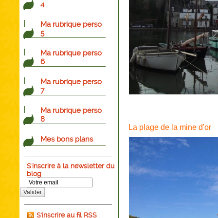
4
Ma rubrique perso
5
Ma rubrique perso
6
Ma rubrique perso
7
Ma rubrique perso
8
La plage de la mine d'or
Mes bons plans
S'inscrire à la newsletter du
blog
Valider
S'inscrire au fil RSS