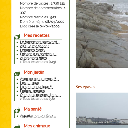
Nombre de visites :
1 736 212
Nombre de commentaires :
1
397
Nombre d'articles :
547
Dernière màj le
08/03/2020
Blog créé le
04/04/2009
Mes recettes
Le farcement savoyard ...
AÏOLI à ma façon !
Légumes farcis
Poisson à la bordelais ...
Aubergines frites
> Tous les articles (
143
)
Mon jardin
Avec ce beau temps !!! ...
Les cailloux
Ses épaves
La seule et unique !!!
Petites tomates
Quelques plantes de ma ...
> Tous les articles (
58
)
Ma santé
Aspartame : le « faux ...
Mes animaux