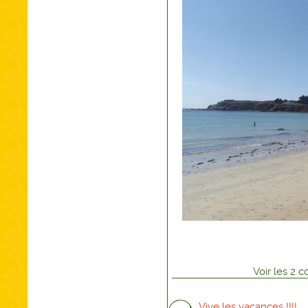
Voir
les
2
co
Vive les vacances !!!!