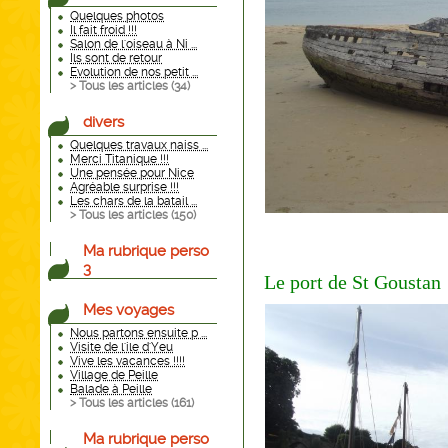
Quelques photos
Il fait froid !!!
Salon de l'oiseau à Ni ...
Ils sont de retour
Evolution de nos petit ...
> Tous les articles (
34
)
divers
Quelques travaux naiss ...
Merci Titanique !!!
Une pensée pour Nice
Agréable surprise !!!
Les chars de la batail ...
> Tous les articles (
150
)
Ma rubrique perso
3
Le port de St Goustan
Mes voyages
Nous partons ensuite p ...
Visite de l'ile d'Yeu
Vive les vacances !!!!
Village de Peille
Balade à Peille
> Tous les articles (
161
)
Ma rubrique perso