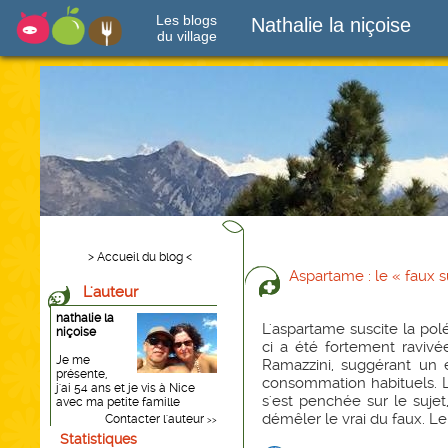
Les blogs
Nathalie la niçoise
du village
> Accueil du blog <
Aspartame : le « faux s
L'auteur
nathalie la
L'aspartame suscite la po
niçoise
ci a été fortement ravivée
Je me
Ramazzini, suggérant un 
présente,
consommation habituels. L
j'ai 54 ans et je vis à Nice
s'est penchée sur le sujet
avec ma petite famille
démêler le vrai du faux. Le
Contacter l'auteur
>>
Statistiques