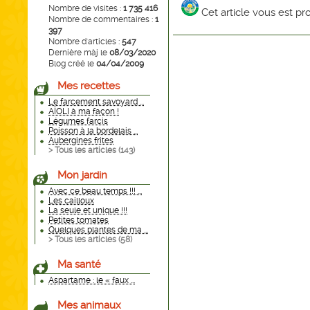
Nombre de visites :
1 735 416
Cet article vous est p
Nombre de commentaires :
1
397
Nombre d'articles :
547
Dernière màj le
08/03/2020
Blog créé le
04/04/2009
Mes recettes
Le farcement savoyard ...
AÏOLI à ma façon !
Légumes farcis
Poisson à la bordelais ...
Aubergines frites
> Tous les articles (
143
)
Mon jardin
Avec ce beau temps !!! ...
Les cailloux
La seule et unique !!!
Petites tomates
Quelques plantes de ma ...
> Tous les articles (
58
)
Ma santé
Aspartame : le « faux ...
Mes animaux