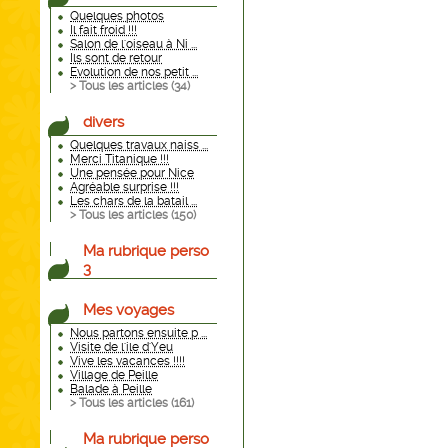
Quelques photos
Il fait froid !!!
Salon de l'oiseau à Ni ...
Ils sont de retour
Evolution de nos petit ...
> Tous les articles (
34
)
divers
Quelques travaux naiss ...
Merci Titanique !!!
Une pensée pour Nice
Agréable surprise !!!
Les chars de la batail ...
> Tous les articles (
150
)
Ma rubrique perso
3
Mes voyages
Nous partons ensuite p ...
Visite de l'ile d'Yeu
Vive les vacances !!!!
Village de Peille
Balade à Peille
> Tous les articles (
161
)
Ma rubrique perso