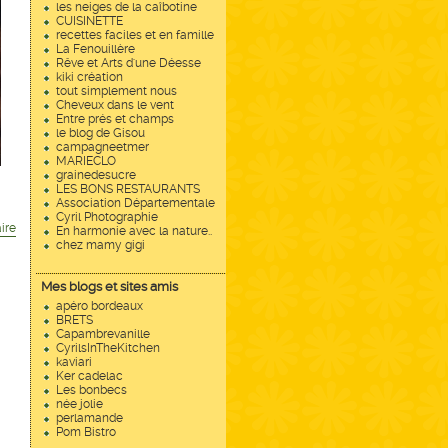
les neiges de la caîbotine
CUISINETTE
recettes faciles et en famille
La Fenouillère
Rêve et Arts d'une Déesse
kiki création
tout simplement nous
Cheveux dans le vent
Entre prés et champs
le blog de Gisou
campagneetmer
MARIECLO
grainedesucre
LES BONS RESTAURANTS
Association Départementale
Cyril Photographie
ire
En harmonie avec la nature..
chez mamy gigi
Mes blogs et sites amis
apéro bordeaux
BRETS
Capambrevanille
CyrilsInTheKitchen
kaviari
Ker cadelac
Les bonbecs
née jolie
perlamande
Pom Bistro