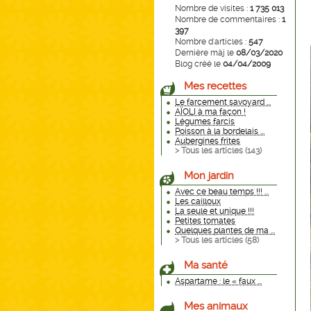
Nombre de visites :
1 735 013
Nombre de commentaires :
1
397
Nombre d'articles :
547
Dernière màj le
08/03/2020
Blog créé le
04/04/2009
Mes recettes
Le farcement savoyard ...
AÏOLI à ma façon !
Légumes farcis
Poisson à la bordelais ...
Aubergines frites
> Tous les articles (
143
)
Mon jardin
Avec ce beau temps !!! ...
Les cailloux
La seule et unique !!!
Petites tomates
Quelques plantes de ma ...
> Tous les articles (
58
)
Ma santé
Aspartame : le « faux ...
Mes animaux