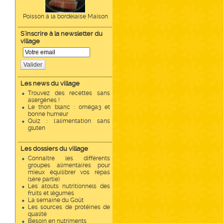
Poisson à la bordelaise Maison
S'inscrire à la newsletter du
village
Valider
Les news du village
Trouvez des recettes sans
allergènes !
Le thon blanc : oméga3 et
bonne humeur
Quiz : l'alimentation sans
gluten
Les dossiers du village
Connaître les différents
groupes alimentaires pour
mieux équilibrer vos repas
(1ère partie)
Les atouts nutritionnels des
fruits et légumes
La semaine du Goût
Les sources de protéines de
qualité
Besoin en nutriments