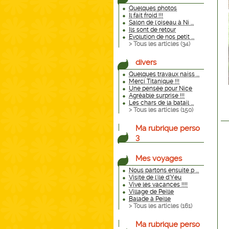
Quelques photos
Il fait froid !!!
Salon de l'oiseau à Ni ...
Ils sont de retour
Evolution de nos petit ...
> Tous les articles (
34
)
divers
Quelques travaux naiss ...
Merci Titanique !!!
Une pensée pour Nice
Agréable surprise !!!
Les chars de la batail ...
> Tous les articles (
150
)
Ma rubrique perso
3
Mes voyages
Nous partons ensuite p ...
Visite de l'ile d'Yeu
Vive les vacances !!!!
Village de Peille
Balade à Peille
> Tous les articles (
161
)
Ma rubrique perso