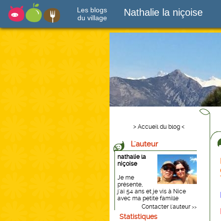
Les blogs
Nathalie la niçoise
du village
> Accueil du blog <
L'auteur
nathalie la
niçoise
Je me
présente,
j'ai 54 ans et je vis à Nice
avec ma petite famille
Contacter l'auteur
>>
Statistiques