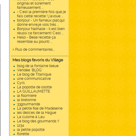
original et sûrement
fameusement ...
- C'est la première fois que je
fais cette recette ! j'avoue ...
bonjour - Un fameux plat,qui
donne envie,je vois trés ...
Bonjour Nathalie - Il est bien
réussi ce farcement! C'est ...
Hello - Belle recette ça
resemble au pounti ...
> Plus de commentaires...
Mes blogs favoris du Village
blog de la fontaine bleue
Vendée "BLOG"
Le blog de Titanique
une communicative
Cyril
La popotte de lolotte
LA GUILLAUMETTE
la fillomiere
la bretonne
33gourmande
La petite fille de Madeleine
les delices de la Hague
La cuisine à Lau
Le blog des gourmands !!
1234
la petite popotte
florette