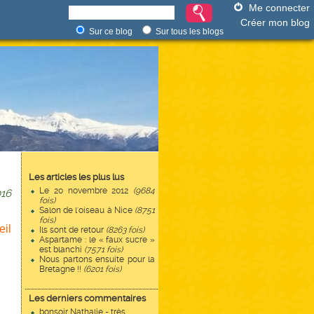
Me connecter
Créer mon blog
Sur ce blog
Sur tous les blogs
Les articles les plus lus
Le 20 novembre 2012
(9684
16
fois)
Salon de l'oiseau à Nice
(8751
fois)
il
Ils sont de retour
(8263 fois)
Aspartame : le « faux sucre »
est blanchi
(7571 fois)
Nous partons ensuite pour la
Bretagne !!
(6201 fois)
Les derniers commentaires
bonsoir Nathalie - très