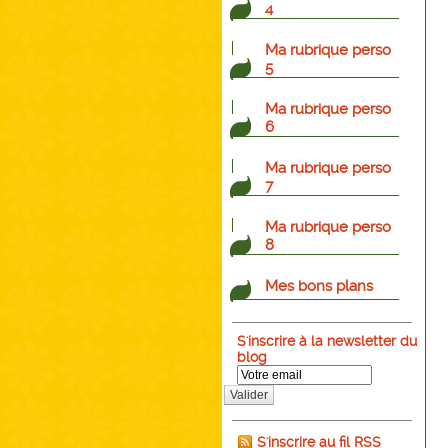
4
Ma rubrique perso
5
Ma rubrique perso
6
Ma rubrique perso
7
Ma rubrique perso
8
Mes bons plans
S'inscrire à la newsletter du
blog
Valider
S'inscrire au fil RSS