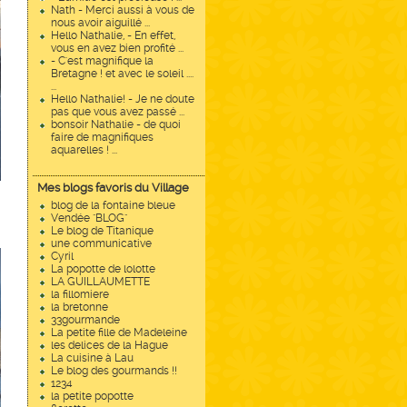
Nath - Merci aussi à vous de
nous avoir aiguillé ...
Hello Nathalie, - En effet,
vous en avez bien profité ...
- C'est magnifique la
Bretagne ! et avec le soleil ....
...
Hello Nathalie! - Je ne doute
pas que vous avez passé ...
bonsoir Nathalie - de quoi
faire de magnifiques
aquarelles ! ...
Mes blogs favoris du Village
blog de la fontaine bleue
Vendée "BLOG"
Le blog de Titanique
une communicative
Cyril
La popotte de lolotte
LA GUILLAUMETTE
la fillomiere
la bretonne
33gourmande
La petite fille de Madeleine
les delices de la Hague
La cuisine à Lau
Le blog des gourmands !!
1234
la petite popotte