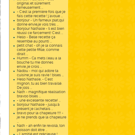
original et sûrement
fameusement ...
- C'est la première fois que je
fais cette recette ! j'avoue ...
bonjour - Un fameux plat,qui
donne envie,je vois trés ...
Bonjour Nathalie - Il est bien
réussi ce farcement! C'est ...
Hello - Belle recette ça
resemble au pounti ...
petit chat - oh je la connais
cette petite fifille, comme
dirait ...
Humm - Ca mets l'eau a la
bouche tu me donnes
envie..je crois ...
Nadou - moi qui adore ta
cuisine je suis ravie ! bises ...
Hello Nathalie, - C'est
mignon, tu as bien travaillé.
De jolis ...
Nath - magnifique réalisation
bravoo bises ...
- une excellente recette! ...
bonjour Nathalie - jusqu'à
présent je l'achetais ...
bravo pour la chapelure !!!! -
je ne prends que la chapelure
...
Nath - ah enfin te revoilà, ton
poisson doit être ...
- L'amitié est précieuse ! ...