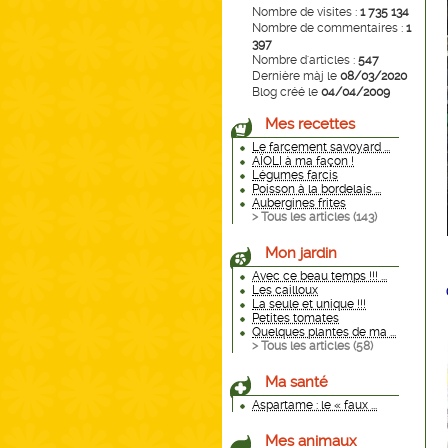
Nombre de visites :
1 735 134
Nombre de commentaires :
1
397
Nombre d'articles :
547
Dernière màj le
08/03/2020
Blog créé le
04/04/2009
Mes recettes
Le farcement savoyard ...
AÏOLI à ma façon !
Légumes farcis
Poisson à la bordelais ...
Aubergines frites
> Tous les articles (
143
)
Mon jardin
Avec ce beau temps !!! ...
Les cailloux
La seule et unique !!!
Petites tomates
Quelques plantes de ma ...
> Tous les articles (
58
)
Ma santé
Aspartame : le « faux ...
Mes animaux