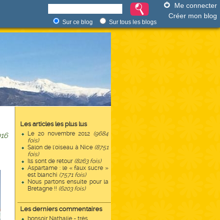
Me connecter
Créer mon blog
Sur ce blog
Sur tous les blogs
Les articles les plus lus
Le 20 novembre 2012
(9684
16
fois)
Salon de l'oiseau à Nice
(8751
fois)
Ils sont de retour
(8263 fois)
Aspartame : le « faux sucre »
est blanchi
(7571 fois)
Nous partons ensuite pour la
Bretagne !!
(6203 fois)
Les derniers commentaires
bonsoir Nathalie - très