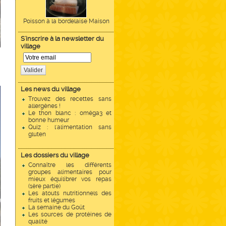
Poisson à la bordelaise Maison
S'inscrire à la newsletter du
village
Valider
Les news du village
Trouvez des recettes sans
allergènes !
Le thon blanc : oméga3 et
bonne humeur
Quiz : l'alimentation sans
gluten
Les dossiers du village
Connaître les différents
groupes alimentaires pour
mieux équilibrer vos repas
(1ère partie)
Les atouts nutritionnels des
fruits et légumes
La semaine du Goût
Les sources de protéines de
qualité