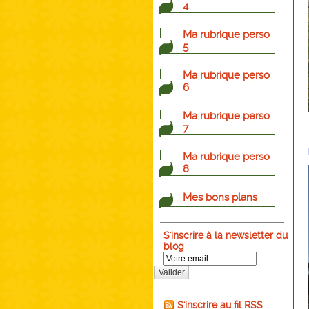
4
Ma rubrique perso
5
Ma rubrique perso
6
Ma rubrique perso
7
Ma rubrique perso
8
Mes bons plans
S'inscrire à la newsletter du
blog
Valider
S'inscrire au fil RSS