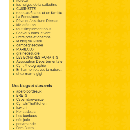
florette
les neiges de la caîbotine
CUISINETTE
recettes faciles et en famille
La Fenouillère
Rêve et Arts d'une Déesse
kiki création
tout simplement nous
Cheveux dans le vent
Entre prés et champs
le blog de Gisou
campagneetmer
MARIECLO
grainedesucre
LES BONS RESTAURANTS
Association Départementale
Cyril Photographie
En harmonie avec la nature..
chez mamy gigi
Mes blogs et sites amis
apéro bordeaux
BRETS
Capambrevanille
CyrilsInTheKitchen
kaviari
Ker cadelac
Les bonbecs
née jolie
perlamande
Pom Bistro