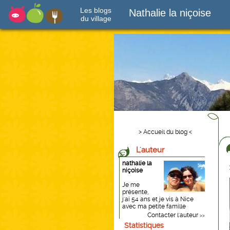
Les blogs
Nathalie la niçoise
du village
> Accueil du blog <
L'auteur
nathalie la
niçoise
Je me
présente,
j'ai 54 ans et je vis à Nice
avec ma petite famille
Contacter l'auteur
>>
Statistiques