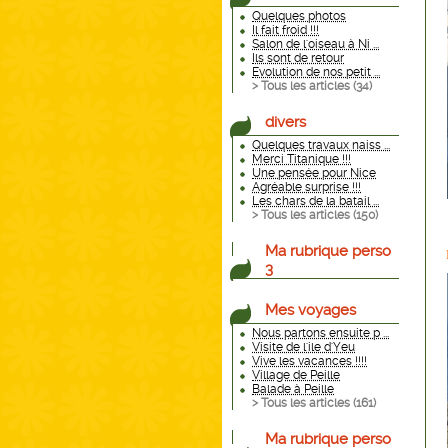
Quelques photos
Il fait froid !!!
Salon de l'oiseau à Ni ...
Ils sont de retour
Evolution de nos petit ...
> Tous les articles (
34
)
divers
Quelques travaux naiss ...
Merci Titanique !!!
Une pensée pour Nice
Agréable surprise !!!
Les chars de la batail ...
> Tous les articles (
150
)
Ma rubrique perso
3
Mes voyages
Nous partons ensuite p ...
Visite de l'ile d'Yeu
Vive les vacances !!!!
Village de Peille
Balade à Peille
> Tous les articles (
161
)
Ma rubrique perso